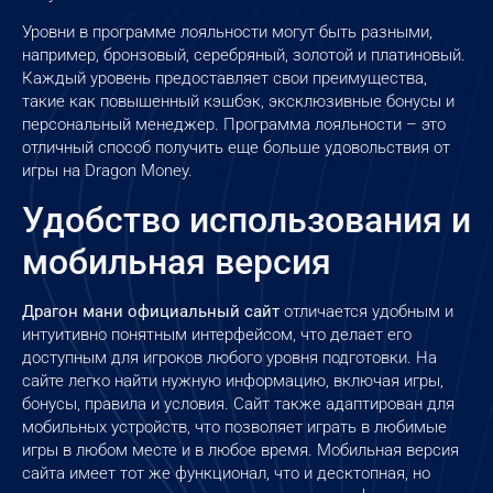
Уровни в программе лояльности могут быть разными,
например, бронзовый, серебряный, золотой и платиновый.
Каждый уровень предоставляет свои преимущества,
такие как повышенный кэшбэк, эксклюзивные бонусы и
персональный менеджер. Программа лояльности – это
отличный способ получить еще больше удовольствия от
игры на Dragon Money.
Удобство использования и
мобильная версия
Драгон мани официальный сайт
отличается удобным и
интуитивно понятным интерфейсом, что делает его
доступным для игроков любого уровня подготовки. На
сайте легко найти нужную информацию, включая игры,
бонусы, правила и условия. Сайт также адаптирован для
мобильных устройств, что позволяет играть в любимые
игры в любом месте и в любое время. Мобильная версия
сайта имеет тот же функционал, что и десктопная, но