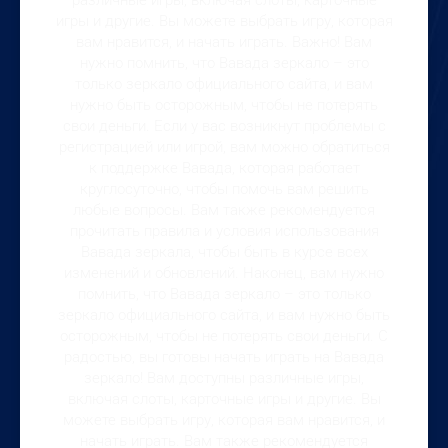
игры и другие. Вы можете выбрать игру, которая
вам нравится, и начать играть. Важно! Вам
нужно помнить, что Вавада зеркало – это
только зеркало официального сайта, и вам
нужно быть осторожным, чтобы не потерять
свои деньги. Если у вас возникнут проблемы с
регистрацией или игрой, вам можно обратиться
к поддержке Вавада, которая работает
круглосуточно, чтобы помочь вам решить
любые вопросы. Вам также рекомендуется
прочитать правила и условия использования
Вавада зеркала, чтобы быть в курсе всех
изменений и обновлений. Наконец, вам нужно
помнить, что Вавада зеркало – это только
зеркало официального сайта, и вам нужно быть
осторожным, чтобы не потерять свои деньги. С
радостью, вы готовы начать играть на Вавада
зеркало! Вам доступны различные игры,
включая слоты, карточные игры и другие. Вы
можете выбрать игру, которая вам нравится, и
начать играть. Вам также рекомендуется