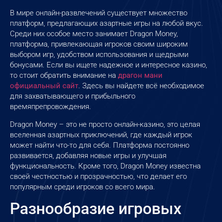
В мире онлайн-развлечений существует множество
платформ, предлагающих азартные игры на любой вкус.
Среди них особое место занимает Dragon Money,
платформа, привлекающая игроков своим широким
выбором игр, удобством использования и щедрыми
бонусами. Если вы ищете надежное и интересное казино,
то стоит обратить внимание на
драгон мани
официальный сайт
. Здесь вы найдете всё необходимое
для захватывающего и прибыльного
времяпрепровождения.
Dragon Money – это не просто онлайн-казино, это целая
вселенная азартных приключений, где каждый игрок
может найти что-то для себя. Платформа постоянно
развивается, добавляя новые игры и улучшая
функциональность. Кроме того, Dragon Money известна
своей честностью и прозрачностью, что делает его
популярным среди игроков со всего мира.
Разнообразие игровых