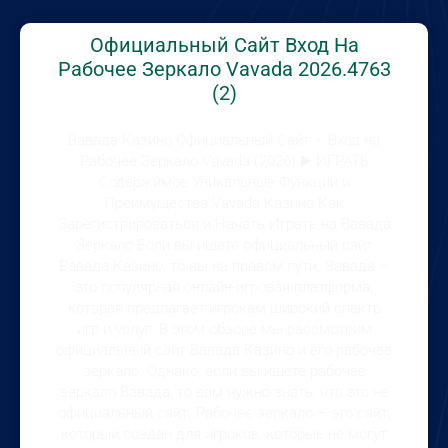
Официальный Сайт Вход На
Рабочее Зеркало Vavada 2026.4763
(2)
Вавада Казино Официальный Сайт – Вход на
Рабочее Зеркало Vavada (2026) ▶️ ИГРАТЬ
Содержимое Уникальные Функции и
Преимущества Vavada Казино Как
Зарегистрироваться и Начать Играть на Вавада
Зеркало Если вы ищете официальный сайт
Вавада Казино, то вы на правом пути. Вавада –
это популярная онлайн-игровая платформа,
которая предлагает игрокам широкий спектр
игр и услуг. В этом обзоре мы рассмотрим
официальный сайт Вавада Казино и его рабочее
зеркало. Однако, если вы ищете рабочее
зеркало Вавада, то вам нужно знать, что это не
официальный сайт. Рабочее зеркало – это сайт,
который создан для игроков, которые не могут