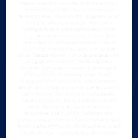
зарегистрироваться, чтобы получить доступ к
играм и бонусам. Вам нужно ввести свои
личные данные, такие как имя, фамилия, адрес
электронной почты и пароль. Вам нужно
подтвердить свой адрес электронной почты,
отправив письмо на указанный адрес. Вам
нужно ввести код подтверждения, который
будет отправлен на ваш адрес электронной
почты. Вавада зеркало – это официальный сайт,
который обеспечивает доступ к играм и
бонусам. Вам не нужно искать другие сайты,
потому что это официальный сайт Vavada.
Вавада казино – это онлайн-казино, которое
предлагает игрокам доступ к широкому спектру
игр и бонусов. Вам не нужно искать другие
казино, потому что это официальное казино
Vavada. Вавада официальный сайт – это
официальный сайт, который обеспечивает
доступ к играм и бонусам. Вам не нужно искать
другие сайты, потому что это официальный сайт
Vavada. Вавада – это онлайн-казино, которое