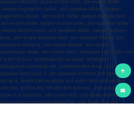
speaker-details3 .speaker-title-info, .etn-event-slider
.swiper-pagination-bullet, .etn-speaker-slider .swiper-
pagination-bullet, .etn-event-slider .swiper-button-next,
.etn-event-slider .swiper-button-prev, .etn-speaker-slider
.swiper-button-next, .etn-speaker-slider .swiper-button-
prev, .etn-single-speaker-item .etn-speaker-thumb .etn-
speakers-social a, .etn-event-header .etn-event-
countdown-wrap .etn-count-item, .schedule-tab-1 .etn-nav
li a.etn-active, .schedule-list-wrapper .schedule-
listing.multi-schedule-list .schedule-slot-time, .etn-
speaker-item.style-3 .etn-speaker-content .etn-speakers-
social a, .event-tab-wrapper ul li a.etn-tab-a.etn-active,
.etn-btn, button.etn-btn.etn-btn-primary, .etn-schedule-
style-3 ul li:before, .etn-zoom-btn, .cat-radio-btn-list
[type=radio]:checked+label:after, .cat-radio-btn-list
[type=radio]:not(:checked)+label:after, .etn-default-
calendar-style .fc-button:hover, .etn-default-calendar-style
.fc-state-highlight, .etn-calender-list a:hover,
.events_calendar_standard .cat-dropdown-list select, .etn-