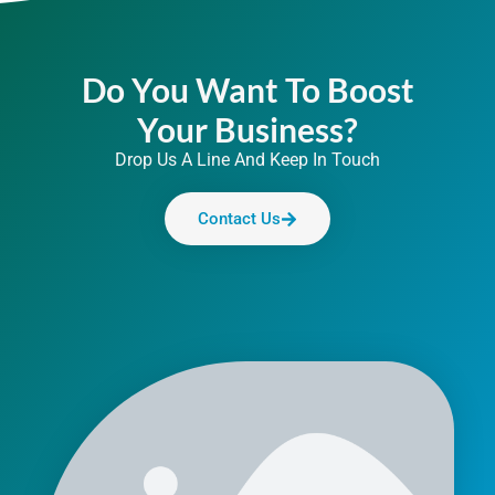
Do You Want To Boost
Your Business?
Drop Us A Line And Keep In Touch
Contact Us