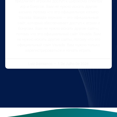
предлагает игрокам доступ к широкому спектру
игр и бонусов. Вам не нужно искать другие
казино, потому что это официальное казино
Vavada. Вавада зеркало – это официальный
сайт, который обеспечивает доступ к играм и
бонусам. Вам не нужно искать другие сайты,
потому что это официальный сайт Vavada. Вам
не нужно искать другие сайты, потому что это
официальный сайт Vavada. Вам нужно только
зарегистрироваться и начать играть.
Luiz Damianco
1 De Julho De 2026