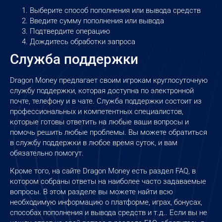
Выберите способ пополнения или вывода средств
Введите сумму пополнения или вывода
Подтвердите операцию
Дождитесь обработки запроса
Служба поддержки
Dragon Money предлагает своим игрокам круглосуточную
службу поддержки, которая доступна по электронной
почте, телефону и в чате. Служба поддержки состоит из
профессиональных и компетентных специалистов,
которые готовы ответить на любые ваши вопросы и
помочь решить любые проблемы. Вы можете обратиться
в службу поддержки в любое время суток, и вам
обязательно помогут.
Кроме того, на сайте Dragon Money есть раздел FAQ, в
котором собраны ответы на наиболее часто задаваемые
вопросы. В этом разделе вы можете найти всю
необходимую информацию о платформе, играх, бонусах,
способах пополнения и вывода средств и т.д.. Если вы не