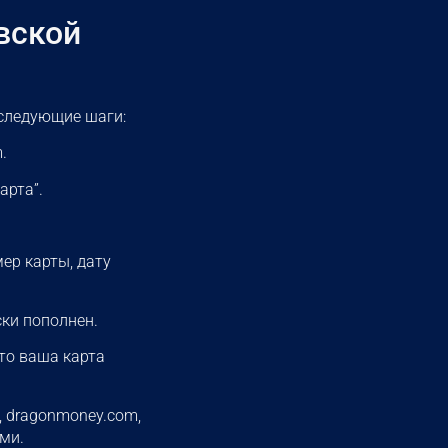
вской
следующие шаги:
.
арта”.
ер карты, дату
ски пополнен.
то ваша карта
, dragonmoney.com,
ми.