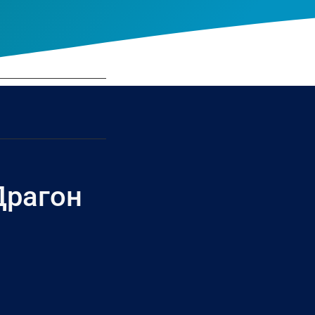
Драгон