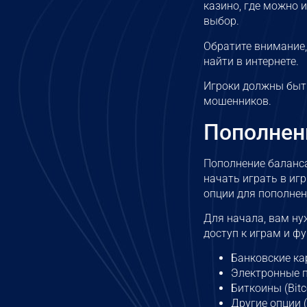
казино, где можно 
выбор.
Обратите внимание,
найти в интернете.
Игроки должны быть
мошенников.
Пополнен
Пополнение баланса
начать играть в иг
опции для пополнен
Для начала, вам ну
доступ к играм и ф
Банковские кар
Электронные пл
Биткоины (Bitc
Другие опции (