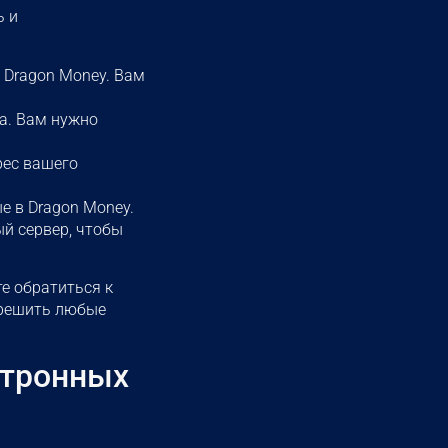
ь и
 Dragon Money. Вам
а. Вам нужно
рес вашего
е в Dragon Money.
й сервер, чтобы
е обратиться к
 решить любые
ктронных