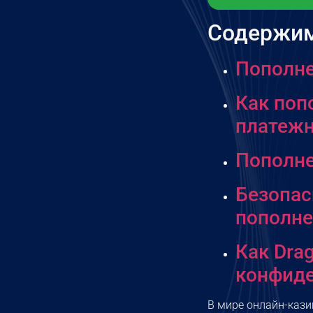
Содержи
Пополне
Как поп
платежн
Пополне
Безопас
пополне
Как Dra
конфид
В мире онлайн-кази