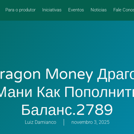
Para o produtor
Iniciativas
Eventos
Noticias
Fale Cono
ragon Money Драг
Мани Как Пополнит
Баланс.2789
Luiz Damianco
novembro 3, 2025