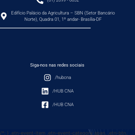
Edifício Palácio da Agricultura – SBN (Setor Bancário
Norte), Quadra 01, 1º andar- Brasília-DF
Siga-nos nas redes sociais
/hubcna
/HUB CNA
/HUB CNA
/*; } .etn-event-item .etn-event-category span, .etn-btn,