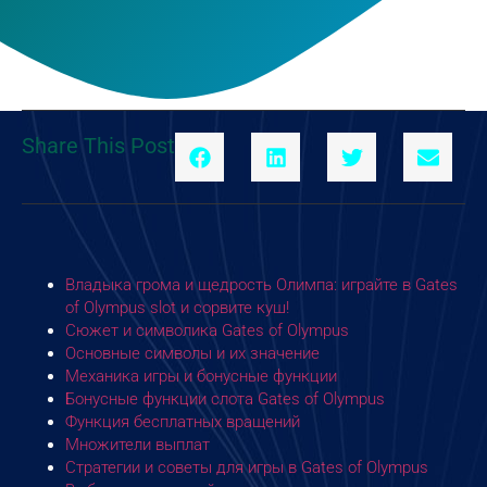
Share This Post
Владыка грома и щедрость Олимпа: играйте в Gates
of Olympus slot и сорвите куш!
Сюжет и символика Gates of Olympus
Основные символы и их значение
Механика игры и бонусные функции
Бонусные функции слота Gates of Olympus
Функция бесплатных вращений
Множители выплат
Стратегии и советы для игры в Gates of Olympus