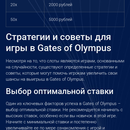
20x
2000 рублей
50x
5000 рублей
Стратегии и советы для
игры в Gates of Olympus
Несмотря на то, что слоты являются играми, основанными
на случайности, существуют определенные стратегии и
советы, которые могут помочь игрокам увеличить свои
шансы на выигрыш в Gates of Olympus.
Выбор оптимальной ставки
Один из ключевых факторов успеха в Gates of Olympus –
выбор оптимальной ставки. Не рекомендуется начинать с
высоких ставок, особенно если вы новичок в этой игре.
Начните с минимальной ставки и постепенно
увеличивайте ее по мере ознакомления с игрой и