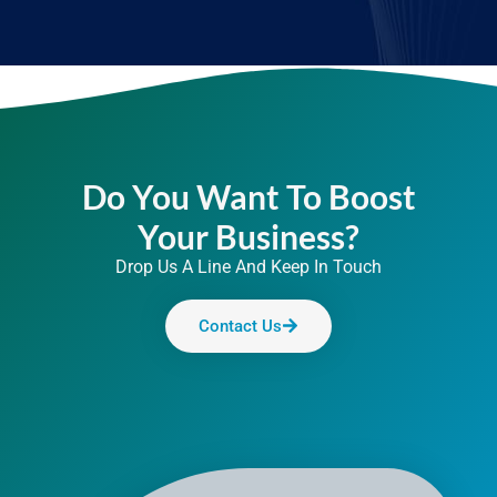
Do You Want To Boost
Your Business?
Drop Us A Line And Keep In Touch
Contact Us