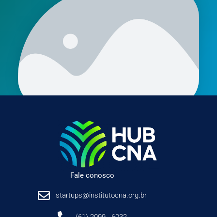
Fale conosco
startups@institutocna.org.br
(61) 2099 - 6032