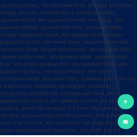
.attr-btn-primary, .etn-attendee-form .etn-btn, .etn-ticket-
widget .etn-btn, .schedule-list-1 .schedule-header,
.speaker-style4 .etn-speaker-content .etn-title a, .etn-
speaker-details3 .speaker-title-info, .etn-event-slider
.swiper-pagination-bullet, .etn-speaker-slider .swiper-
pagination-bullet, .etn-event-slider .swiper-button-next,
.etn-event-slider .swiper-button-prev, .etn-speaker-slider
.swiper-button-next, .etn-speaker-slider .swiper-button-
prev, .etn-single-speaker-item .etn-speaker-thumb .etn-
speakers-social a, .etn-event-header .etn-event-
countdown-wrap .etn-count-item, .schedule-tab-1 .etn-nav
li a.etn-active, .schedule-list-wrapper .schedule-
listing.multi-schedule-list .schedule-slot-time, .etn-
speaker-item.style-3 .etn-speaker-content .etn-speakers-
social a, .event-tab-wrapper ul li a.etn-tab-a.etn-active,
.etn-btn, button.etn-btn.etn-btn-primary, .etn-schedule-
style-3 ul li:before, .etn-zoom-btn, .cat-radio-btn-list
[type=radio]:checked+label:after, .cat-radio-btn-list