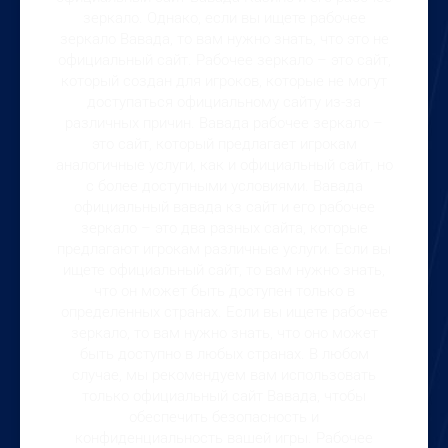
зеркало. Однако, если вы ищете рабочее
зеркало Вавада, то вам нужно знать, что это не
официальный сайт. Рабочее зеркало – это сайт,
который создан для игроков, которые не могут
доступаться официальному сайту из-за
различных причин. Вавада рабочее зеркало –
это сайт, который предлагает игрокам
аналогичные услуги, как и официальный сайт, но
с более доступными условиями. Вавада
официальный вавада кз сайт и его рабочее
зеркало – это два разных сайта, которые
предлагают игрокам различные услуги. Если вы
ищете официальный сайт, то вам нужно знать,
что он может быть доступен только в
определенных странах. Если вы ищете рабочее
зеркало, то вам нужно знать, что оно может
быть доступно в любых странах. В любом
случае, мы рекомендуем вам использовать
только официальный сайт Вавада, чтобы
обеспечить безопасность и
конфиденциальность вашей игры. Рабочее