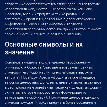
слота также соответствует тематике: здесь вы встретите
изображения могущественных богов, таких как Зевс,
Посейдон, Арес и Афродита, а также различные
артефакты и предметы, связанные с древнегреческой
мифологией. Основными символами являются
изображения различных богов, каждый из которых имеет
свою ценность и влияет на размер выигрыша.
Основные символы и их
значение
Основное внимание в слоте уделено изображениям
олимпийских божеств. Зевс является самым ценным
символом, его комбинации приносят самые высокие
выплаты. Посейдон, Арес и Афродита также обладают
высокой ценностью. Дополнительные символы включают
в себя различные артефакты, такие как шлемы, амфоры и
скипетры, которые способствуют формированию
выигрышных комбинаций. Понимание ценности каждого
символа поможет игроку принимать более осознанные