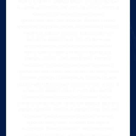
играть в казино. Вавада вход – это безопасный
и надежный способ для игроков начать играть в
казино, и это является еще одним
преимуществом для игроков. Вавада казино
предлагает игрокам также уникальные функции,
такие как вавада зеркало, вавада рабочее
зеркало и вавада вход. Все эти функции
предназначены для обеспечения игрокам
наилучших условий для игры и выигрыша.
Вавада казино – это платформа, которая
предлагает игрокам уникальные функции и
преимущества, чтобы обеспечить им наилучшие
условия для игры и выигрыша. Если вы ищете
надежный и безопасный способ начать играть в
казино, то вавада казино – это ваш выбор.
Вавада казино предлагает игрокам также
уникальные функции, такие как вавада зеркало,
вавада рабочее зеркало и вавада вход. Все эти
функции предназначены для обеспечения
игрокам наилучших условий для игры и
выигрыша. Вавада казино – это платформа,
которая предлагает игрокам уникальные