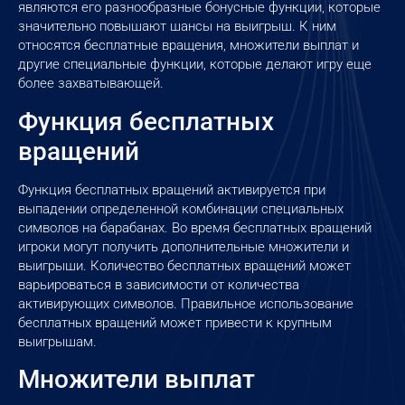
являются его разнообразные бонусные функции, которые
значительно повышают шансы на выигрыш. К ним
относятся бесплатные вращения, множители выплат и
другие специальные функции, которые делают игру еще
более захватывающей.
Функция бесплатных
вращений
Функция бесплатных вращений активируется при
выпадении определенной комбинации специальных
символов на барабанах. Во время бесплатных вращений
игроки могут получить дополнительные множители и
выигрыши. Количество бесплатных вращений может
варьироваться в зависимости от количества
активирующих символов. Правильное использование
бесплатных вращений может привести к крупным
выигрышам.
Множители выплат