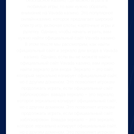
безопасное казино, где можно играть в
любимые игры, то вам нужно обратить
внимание на Vavada казино. Это популярное
онлайн-казино, которое предлагает широкий
спектр игр, включая слоты, карточные игры и
рулетку. Однако, чтобы начать играть, вам
нужно найти официальный сайт Vavada казино.
В этом тексте мы рассмотрим, как найти
официальный сайт и зеркало для входа в Vavada
казино. Однако, если вы не можете найти
официальный сайт Vavada казино, вам нужно
найти зеркало для входа. Зеркало – это сайт,
который зеркально копирует официальный сайт,
но с другим доменом. Это позволяет игрокам
продолжать играть, если официальный сайт
заблокирован. вавада зеркало – это зеркало,
которое зеркально копирует официальный сайт,
но с другим доменом. Это позволяет игрокам
продолжать играть, если официальный сайт
заблокирован. Вавада зеркало – это зеркало,
которое зеркально копирует официальный сайт,
но с другим доменом. Это позволяет игрокам