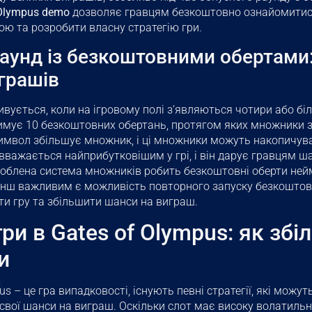
 Olympus demo
дозволяє гравцям безкоштовно ознайомитис
ою та розробити власну стратегію гри.
аунд із безкоштовними обертами:
грашів
ивується, коли на ігровому полі з’являються чотири або бі
тримує 10 безкоштовних обертань, протягом яких множники 
мвол збільшує множник, і ці множники можуть накопичува
 вважається найприбутковішим у грі, і він дарує гравцям ш
роблена система множників робить безкоштовні оберти ней
нш важливим є можливість повторного запуску безкоштов
и гру та збільшити шанси на виграш.
гри в Gates of Olympus: як зб
и
us – це гра випадковості, існують певні стратегії, які можу
свої шанси на виграш. Оскільки слот має високу волатильн