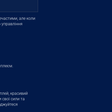
ечастими, але коли
ю управління
мплеєм.
плей, красивий
 свої сили та
оджуйтеся