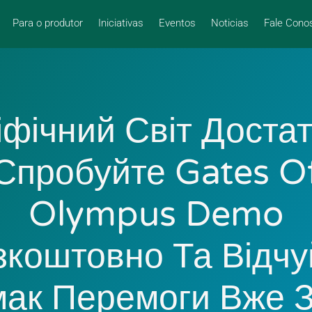
Para o produtor
Iniciativas
Eventos
Noticias
Fale Cono
іфічний Світ Достат
Спробуйте Gates O
Olympus Demo
зкоштовно Та Відчу
ак Перемоги Вже 