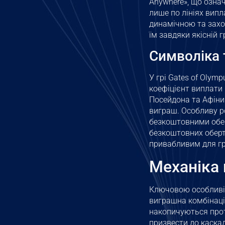
Anywhere», що означ
лише по лініях випл
динамічною та захо
їм завдяки якісній г
Символіка 
У грі Gates of Oly
коефіцієнт виплати
Посейдона та Афіни
виграш. Особливу ро
безкоштовними обер
безкоштовних оберт
привабливим для гр
Механіка 
Ключовою особливіс
виграшна комбінаці
накопичуються прот
призвести до каска