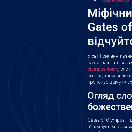
Популярність 
Міфічни
Gates o
відчуйт
У світі онлайн-кази
на виграш, але й за
olympus demo
, сло
потенціалом великих
пропонує відчути се
Огляд сло
божестве
Gates of Olympus – 
збільшуються з кож