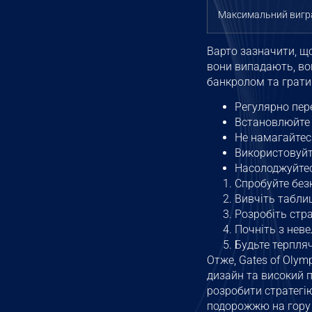
Максимальний виг
Варто зазначити, щ
вони випадають, во
банкролом та грати
Регулярно пере
Встановлюйте л
Не намагайтеся
Використовуйте
Насолоджуйтес
Спробуйте без
Вивчіть табли
Розробіть стр
Почніть з неве
Будьте терпляч
Отже, Gates of Oly
дизайн та високий 
розробити стратегі
подорожжю на гору