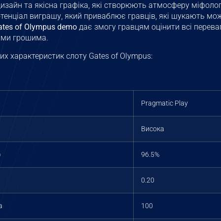
дизайн та якісна графіка, які створюють атмосферу міфолог
отенціал виграшу, який приваблює гравців, які шукають мо
ates of Olympus demo
дає змогу гравцям оцінити всі переваг
ими грошима.
х характеристик слоту Gates of Olympus:
Pragmatic Play
Висока
)
96.5%
0.20
а
100