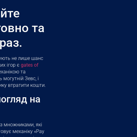
уйте
товно та
раз.
арують не лише шанс
их ігор є
gates of
еханікою та
 могутній Зевс, і
зику втратити кошти.
погляд на
 з множниками, які
овує механіку «Pay