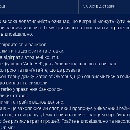
раш
5,000x від ставки
о висока волатильність означає, що виграші можуть бути н
ни зазвичай великі. Тому критично важливо мати стратегі
 відповідально.
віряйте свій банкрол.
іміти на депозити та ставки.
 відіграти втрачені кошти.
 функцію ‘Ante Bet’ для збільшення шансів на виграш.
ь грою та пам’ятайте, що це розвага!
коштовну демку Gates of Olympus, щоб ознайомитись з гей
цю виплат та символи.
атегію управління банкролом.
ликих ставок.
ими та грайте відповідально.
mpus – це захоплюючий слот, який пропонує унікальний гейм
потенціал виграшу. Демка гри дозволяє гравцям спробувати
ю без ризику втрати грошей. Грайте відповідально та насол
 Олімп!