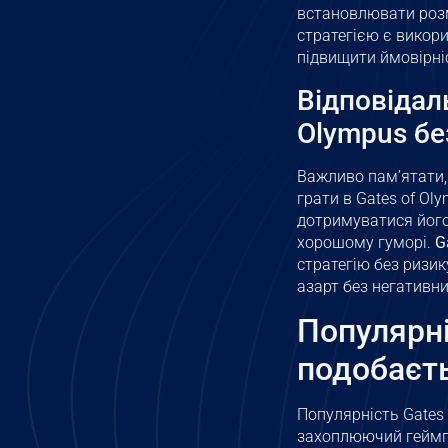
встановлювати розм
стратегією є викори
підвищити ймовірніс
Відповідал
Olympus бе
Важливо пам’ятати, 
грати в Gates of Oly
дотримуватися його.
хорошому гуморі.
G
стратегію без ризи
азарт без негативни
Популярні
подобаєт
Популярність Gates
захоплюючий геймпл