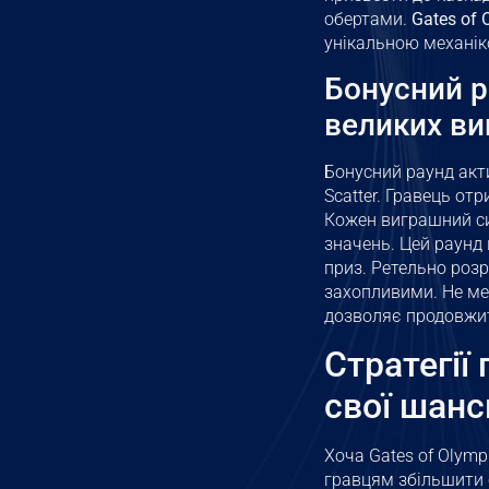
обертами.
Gates of
унікальною механік
Бонусний р
великих ви
Бонусний раунд акт
Scatter. Гравець о
Кожен виграшний си
значень. Цей раунд
приз. Ретельно роз
захопливими. Не ме
дозволяє продовжит
Стратегії 
свої шанс
Хоча Gates of Olymp
гравцям збільшити 