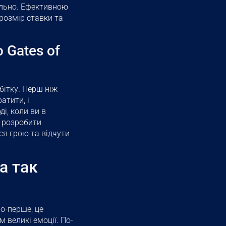
ально. Ефективною
 розмір ставки та
 Gates of
бітку. Перш ніж
атити, і
і, коли ви в
а розробити
ся грою та відчути
а так
о-перше, це
великі емоції. По-