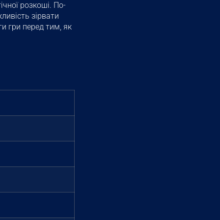
ічної розкоші. По-
жливість зірвати
и гри перед тим, як