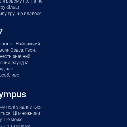
ігровому полі, а не
гру більш
ву гру, що вдалося
?
ологією. Найнижчий
оли Зевса, Гери,
инести значний
сний раунд із
ід час
 особливо
lympus
му полі з’являється
ється. Ці множники
у. Це може
 безкоштовними