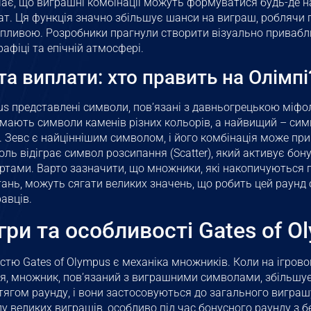
ає, що виграшні комбінації можуть формуватися будь-де на 
ат. Ця функція значно збільшує шанси на виграш, роблячи 
пливою. Розробники прагнули створити візуально привабли
рафіці та епічній атмосфері.
та виплати: хто править на Олімпі
mpus представлені символи, пов’язані з давньогрецькою міф
 мають символи каменів різних кольорів, а найвищий – симв
. Зевс є найціннішим символом, і його комбінація може пр
ль відіграє символ розсипання (Scatter), який активує бону
тами. Варто зазначити, що множники, які накопичуються п
ань, можуть сягати великих значень, що робить цей раунд
авців.
гри та особливості Gates of O
тю Gates of Olympus є механіка множників. Коли на ігрово
я, множник, пов’язаний з виграшними символами, збільшу
ягом раунду, і вони застосовуються до загального виграш
ду великих виграшів, особливо під час бонусного раунду з