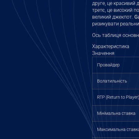
друге, це красивий 
третє, це високий п
великий джекпот.
G
ризикувати реальн
Ось таблиця основни
Характеристика
Значення
Провайдер
Волатильність
RTP (Return to Player
Мінімальна ставка
Максимальна ставк