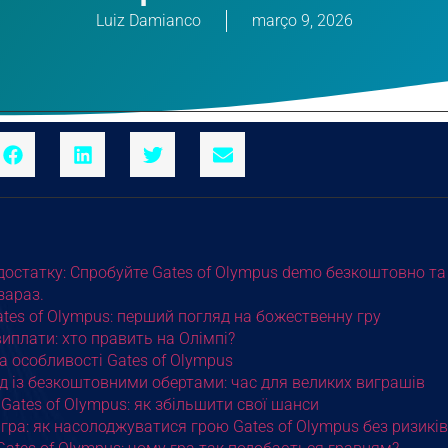
Luiz Damianco
março 9, 2026
достатку: Спробуйте Gates of Olympus demo безкоштовно та
зараз.
ates of Olympus: перший погляд на божественну гру
иплати: хто править на Олімпі?
а особливості Gates of Olympus
д із безкоштовними обертами: час для великих виграшів
в Gates of Olympus: як збільшити свої шанси
гра: як насолоджуватися грою Gates of Olympus без ризиків