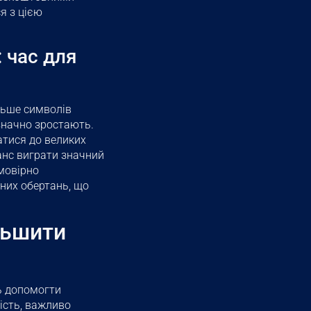
я з цією
 час для
льше символів
значно зростають.
тися до великих
анс виграти значний
мовірно
них обертань, що
ільшити
ть допомогти
ість, важливо