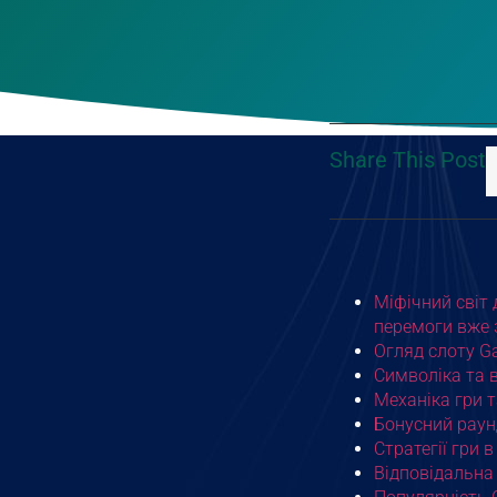
Share This Post
Міфічний світ 
перемоги вже 
Огляд слоту G
Символіка та в
Механіка гри т
Бонусний раун
Стратегії гри 
Відповідальна 