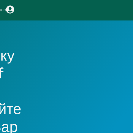
sco
ку
f
йте
Зар