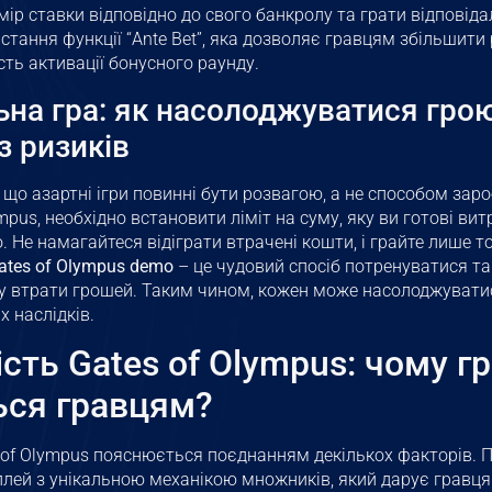
ір ставки відповідно до свого банкролу та грати відповід
стання функції “Ante Bet”, яка дозволяє гравцям збільшити
ть активації бонусного раунду.
ьна гра: як насолоджуватися грою
з ризиків
що азартні ігри повинні бути розвагою, а не способом заро
mpus, необхідно встановити ліміт на суму, яку ви готові витр
 Не намагайтеся відіграти втрачені кошти, і грайте лише тод
ates of Olympus demo
– це чудовий спосіб потренуватися т
ку втрати грошей. Таким чином, кожен може насолоджувати
х наслідків.
сть Gates of Olympus: чому гр
ься гравцям?
 of Olympus пояснюється поєднанням декількох факторів. П
ей з унікальною механікою множників, який дарує гравцям 