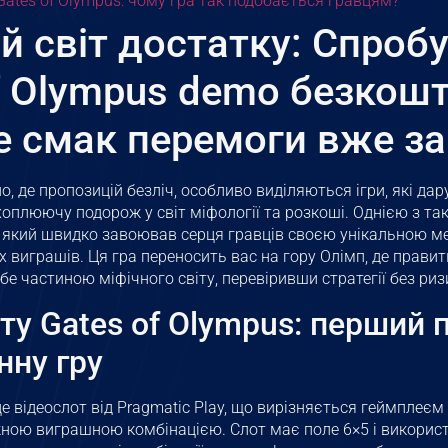
Gates of Olympus: чому гра так подобається гравцям?
й світ достатку: Спроб
f Olympus demo безкош
е смак перемоги вже за
но, де пропозицій безліч, особливо виділяються ігри, які д
хоплюючу подорож у світ міфології та розкоші. Однією з так
т, який швидко завоював серця гравців своєю унікальною м
 виграшів. Ця гра переносить вас на гору Олімп, де править
бе частиною міфічного світу, перевіривши стратегії без ри
ту Gates of Olympus: перший 
нну гру
це відеослот від Pragmatic Play, що вирізняється геймплеєм
ною виграшною комбінацією. Слот має поле 6×5 і використ