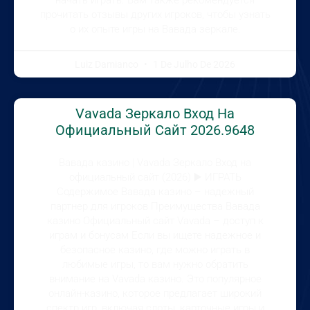
начать играть. Вам также рекомендуется
прочитать отзывы других игроков, чтобы узнать
о их опыте игры на Вавада зеркале.
Luiz Damianco
1 De Julho De 2026
Vavada Зеркало Вход На
Официальный Сайт 2026.9648
Вавада казино | Vavada Зеркало Вход на
официальный сайт (2026) ▶️ ИГРАТЬ
Содержимое Вавада казино – надежный
партнер для игроков Преимущества Вавада
казино Официальный сайт Vavada – доступ к
играм и бонусам Если вы ищете надежное и
безопасное казино, где можно играть в
любимые игры, то вам нужно обратить
внимание на Vavada казино. Это популярное
онлайн-казино, которое предлагает широкий
спектр игр, включая слоты, карточные игры и