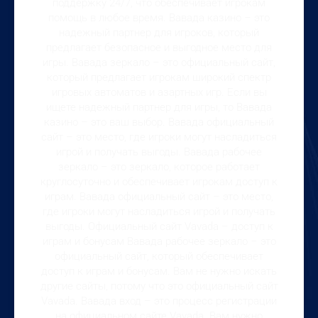
поддержку 24/7, что обеспечивает игрокам
помощь в любое время. Вавада казино – это
надежный партнер для игроков, который
предлагает безопасное и выгодное место для
игры. Вавада зеркало – это официальный сайт,
который предлагает игрокам широкий спектр
игровых автоматов и азартных игр. Если вы
ищете надежный партнер для игры, то Вавада
казино – это ваш выбор. Вавада официальный
сайт – это место, где игроки могут насладиться
игрой и получать выгоды. Вавада рабочее
зеркало – это зеркало, которое работает
круглосуточно и обеспечивает игрокам доступ к
играм. Вавада официальный сайт – это место,
где игроки могут насладиться игрой и получать
выгоды. Официальный сайт Vavada – доступ к
играм и бонусам Вавада рабочее зеркало – это
официальный сайт, который обеспечивает
доступ к играм и бонусам. Вам не нужно искать
другие сайты, потому что это официальный сайт
Vavada. Вавада вход – это процесс регистрации
на официальном сайте Vavada. Вам нужно