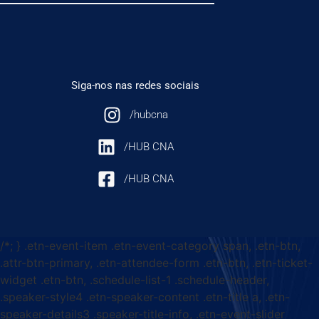
Siga-nos nas redes sociais
/hubcna
/HUB CNA
/HUB CNA
/*; } .etn-event-item .etn-event-category span, .etn-btn,
.attr-btn-primary, .etn-attendee-form .etn-btn, .etn-ticket-
widget .etn-btn, .schedule-list-1 .schedule-header,
.speaker-style4 .etn-speaker-content .etn-title a, .etn-
speaker-details3 .speaker-title-info, .etn-event-slider