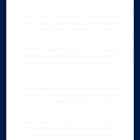
игрой и получать выгоды. Вавада рабочее
зеркало – это зеркало, которое работает
круглосуточно и обеспечивает игрокам доступ к
играм. Преимущества Вавада казино Вавада
казино предлагает игрокам несколько
преимуществ. Во-первых, это безопасность и
конфиденциальность. Вавада официальный
сайт обеспечивает безопасность транзакций и
конфиденциальность личных данных игроков.
Вторым преимуществом является широкий
спектр игровых автоматов и азартных игр.
Вавада зеркало предлагает игрокам более 1 000
игровых автоматов и азартных игр, что
обеспечивает игрокам широкие возможности
для игры. Третьим преимуществом является
доступность. Вавада официальный сайт
доступен игрокам из всего мира, что
обеспечивает игрокам возможность играть в
любое время и из любого места. Четвертым
преимуществом является поддержка. Вавада
официальный сайт предлагает игрокам