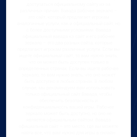
доступаться официальному сайту из-за
различных причин. Вавада рабочее зеркало –
это сайт, который предлагает игрокам
аналогичные услуги, как и официальный сайт, но
с более доступными условиями. Вавада
официальный вавада кз сайт и его рабочее
зеркало – это два разных сайта, которые
предлагают игрокам различные услуги. Если вы
ищете официальный сайт, то вам нужно знать,
что он может быть доступен только в
определенных странах. Если вы ищете рабочее
зеркало, то вам нужно знать, что оно может
быть доступно в любых странах. В любом
случае, мы рекомендуем вам использовать
только официальный сайт Вавада, чтобы
обеспечить безопасность и
конфиденциальность вашей игры. Рабочее
зеркало может быть доступно, но оно не
является официальным сайтом. Вавада
официальный сайт – это место, где вы можете
найти все, что вам нужно для игры в онлайн-