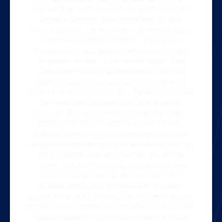
зарегистрироваться, чтобы получить доступ к
играм и бонусам. Вам нужно ввести свои
личные данные, такие как имя, фамилия, адрес
электронной почты и пароль. Вам нужно
подтвердить свой адрес электронной почты,
отправив письмо на указанный адрес. Вам
нужно ввести код подтверждения, который
будет отправлен на ваш адрес электронной
почты. Вавада зеркало – это официальный сайт,
который обеспечивает доступ к играм и
бонусам. Вам не нужно искать другие сайты,
потому что это официальный сайт Vavada.
Вавада казино – это онлайн-казино, которое
предлагает игрокам доступ к широкому спектру
игр и бонусов. Вам не нужно искать другие
казино, потому что это официальное казино
Vavada. Вавада официальный сайт – это
официальный сайт, который обеспечивает
доступ к играм и бонусам. Вам не нужно искать
другие сайты, потому что это официальный сайт
Vavada. Вавада – это онлайн-казино, которое