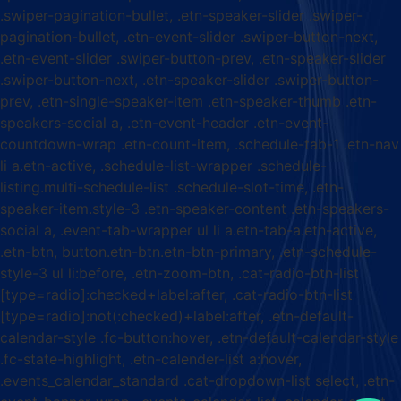
.swiper-pagination-bullet, .etn-speaker-slider .swiper-
pagination-bullet, .etn-event-slider .swiper-button-next,
.etn-event-slider .swiper-button-prev, .etn-speaker-slider
.swiper-button-next, .etn-speaker-slider .swiper-button-
prev, .etn-single-speaker-item .etn-speaker-thumb .etn-
speakers-social a, .etn-event-header .etn-event-
countdown-wrap .etn-count-item, .schedule-tab-1 .etn-nav
li a.etn-active, .schedule-list-wrapper .schedule-
listing.multi-schedule-list .schedule-slot-time, .etn-
speaker-item.style-3 .etn-speaker-content .etn-speakers-
social a, .event-tab-wrapper ul li a.etn-tab-a.etn-active,
.etn-btn, button.etn-btn.etn-btn-primary, .etn-schedule-
style-3 ul li:before, .etn-zoom-btn, .cat-radio-btn-list
[type=radio]:checked+label:after, .cat-radio-btn-list
[type=radio]:not(:checked)+label:after, .etn-default-
calendar-style .fc-button:hover, .etn-default-calendar-style
.fc-state-highlight, .etn-calender-list a:hover,
.events_calendar_standard .cat-dropdown-list select, .etn-