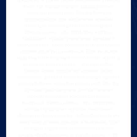
предлагает игрокам также уникальные функции,
такие как вавада зеркало, вавада рабочее
зеркало и вавада вход. Все эти функции
предназначены для обеспечения игрокам
наилучших условий для игры и выигрыша.
Вавада казино – это платформа, которая
предлагает игрокам уникальные функции и
преимущества, чтобы обеспечить им наилучшие
условия для игры и выигрыша. Если вы ищете
надежный и безопасный способ начать играть в
казино, то вавада казино – это ваш выбор.
Вавада казино предлагает игрокам также
уникальные функции, такие как вавада зеркало,
вавада рабочее зеркало и вавада вход. Все эти
функции предназначены для обеспечения
игрокам наилучших условий для игры и
выигрыша. Вавада казино – это платформа,
которая предлагает игрокам уникальные
функции и преимущества, чтобы обеспечить им
наилучшие условия для игры и выигрыша. Если
вы ищете надежный и безопасный способ
начать играть в казино, то вавада казино – это