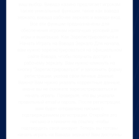
ваш выбор. Вавада казино предлагает игрокам
также уникальные функции, такие как вавада
зеркало, вавада рабочее зеркало и вавада вход.
Все эти функции предназначены для
обеспечения игрокам наилучших условий для
игры и выигрыша. Как Зарегистрироваться и
Начать Играть на Вавада Зеркало Для начала,
вам нужно зарегистрироваться на официальном
сайте Вавада, чтобы получить доступ к
рабочему зеркалу. Вам нужно кликнуть на
кнопку “Зарегистрироваться” и заполнить форму
регистрации, указав свои личные данные.
Важно! Вам нужно указать корректные данные,
иначе вы не сможете зарегистрироваться и
начать играть. Проверьте, что вы указали
правильный email и пароль. После регистрации,
вам будет отправлено письмо с
подтверждением регистрации. Откройте это
письмо и кликните на ссылку, чтобы
подтвердить свой аккаунт. Теперь вы готовы
начать играть на Вавада зеркало! Вам доступны