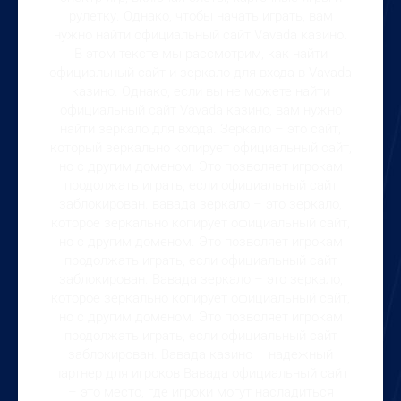
рулетку. Однако, чтобы начать играть, вам
нужно найти официальный сайт Vavada казино.
В этом тексте мы рассмотрим, как найти
официальный сайт и зеркало для входа в Vavada
казино. Однако, если вы не можете найти
официальный сайт Vavada казино, вам нужно
найти зеркало для входа. Зеркало – это сайт,
который зеркально копирует официальный сайт,
но с другим доменом. Это позволяет игрокам
продолжать играть, если официальный сайт
заблокирован. вавада зеркало – это зеркало,
которое зеркально копирует официальный сайт,
но с другим доменом. Это позволяет игрокам
продолжать играть, если официальный сайт
заблокирован. Вавада зеркало – это зеркало,
которое зеркально копирует официальный сайт,
но с другим доменом. Это позволяет игрокам
продолжать играть, если официальный сайт
заблокирован. Вавада казино – надежный
партнер для игроков Вавада официальный сайт
– это место, где игроки могут насладиться