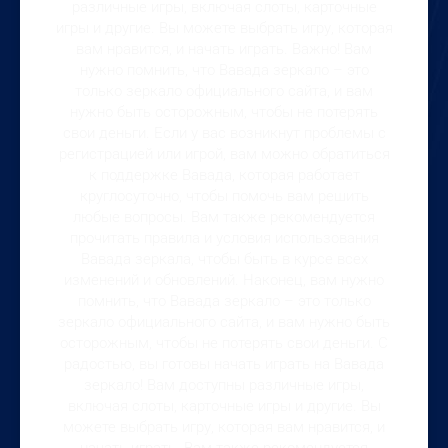
различные игры, включая слоты, карточные
игры и другие. Вы можете выбрать игру, которая
вам нравится, и начать играть. Важно! Вам
нужно помнить, что Вавада зеркало – это
только зеркало официального сайта, и вам
нужно быть осторожным, чтобы не потерять
свои деньги. Если у вас возникнут проблемы с
регистрацией или игрой, вам можно обратиться
к поддержке Вавада, которая работает
круглосуточно, чтобы помочь вам решить
любые вопросы. Вам также рекомендуется
прочитать правила и условия использования
Вавада зеркала, чтобы быть в курсе всех
изменений и обновлений. Наконец, вам нужно
помнить, что Вавада зеркало – это только
зеркало официального сайта, и вам нужно быть
осторожным, чтобы не потерять свои деньги. С
радостью, вы готовы начать играть на Вавада
зеркало! Вам доступны различные игры,
включая слоты, карточные игры и другие. Вы
можете выбрать игру, которая вам нравится, и