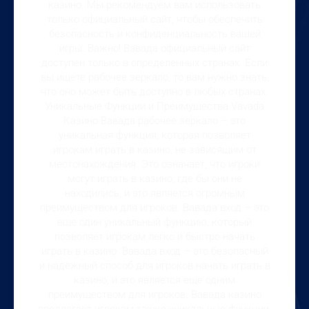
казино. Мы рекомендуем вам использовать
только официальный сайт, чтобы обеспечить
безопасность и конфиденциальность вашей
игры. Важно! Вавада официальный сайт
доступен только в определенных странах. Если
вы ищете рабочее зеркало, то вам нужно знать,
что оно может быть доступно в любых странах.
Уникальные Функции и Преимущества Vavada
Казино Вавада рабочее зеркало – это
уникальная функция, которая позволяет
игрокам играть в казино, не зависящим от
местонахождения. Это означает, что игроки
могут играть в казино, где бы они не
находились, и это является огромным
преимуществом для игроков. Вавада вход – это
еще один уникальный функцию, который
позволяет игрокам легко и быстро начать
играть в казино. Вавада вход – это безопасный
и надежный способ для игроков начать играть в
казино, и это является еще одним
преимуществом для игроков. Вавада казино