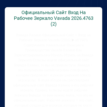
Официальный Сайт Вход На
Рабочее Зеркало Vavada 2026.4763
(2)
Вавада Казино Официальный Сайт – Вход на
Рабочее Зеркало Vavada (2026) ▶️ ИГРАТЬ
Содержимое Уникальные Функции и
Преимущества Vavada Казино Как
Зарегистрироваться и Начать Играть на Вавада
Зеркало Если вы ищете официальный сайт
Вавада Казино, то вы на правом пути. Вавада –
это популярная онлайн-игровая платформа,
которая предлагает игрокам широкий спектр
игр и услуг. В этом обзоре мы рассмотрим
официальный сайт Вавада Казино и его рабочее
зеркало. Однако, если вы ищете рабочее
зеркало Вавада, то вам нужно знать, что это не
официальный сайт. Рабочее зеркало – это сайт,
который создан для игроков, которые не могут