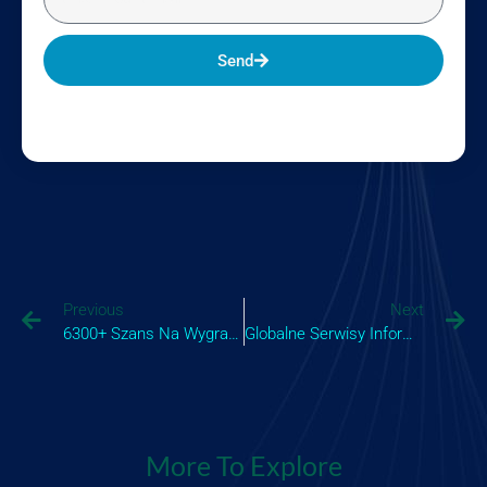
Send
Previous
Next
6300+ Szans Na Wygraną I Emocje Sportowe – Wszystko W Jednym Miejscu Na Httpsroobet.com.pl Z Płatnoś_4
Globalne Serwisy Informacyjne 2025.943
More To Explore