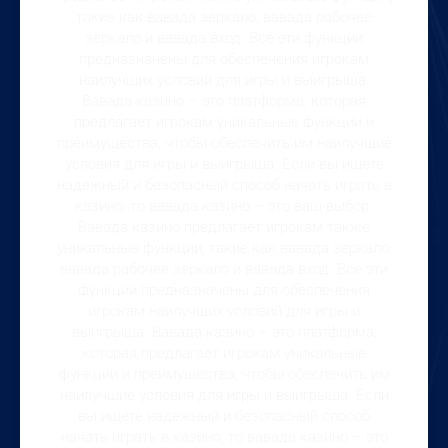
такие как вавада зеркало, вавада рабочее
зеркало и вавада вход. Все эти функции
предназначены для обеспечения игрокам
наилучших условий для игры и выигрыша.
Вавада казино – это платформа, которая
предлагает игрокам уникальные функции и
преимущества, чтобы обеспечить им наилучшие
условия для игры и выигрыша. Если вы ищете
надежный и безопасный способ начать играть в
казино, то вавада казино – это ваш выбор.
Вавада казино предлагает игрокам также
уникальные функции, такие как вавада зеркало,
вавада рабочее зеркало и вавада вход. Все эти
функции предназначены для обеспечения
игрокам наилучших условий для игры и
выигрыша. Вавада казино – это платформа,
которая предлагает игрокам уникальные
функции и преимущества, чтобы обеспечить им
наилучшие условия для игры и выигрыша. Если
вы ищете надежный и безопасный способ
начать играть в казино, то вавада казино – это