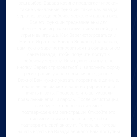
ваш выбор. Вавада казино предлагает игрокам
также уникальные функции, такие как вавада
зеркало, вавада рабочее зеркало и вавада вход.
Все эти функции предназначены для
обеспечения игрокам наилучших условий для
игры и выигрыша. Как Зарегистрироваться и
Начать Играть на Вавада Зеркало Для начала,
вам нужно зарегистрироваться на официальном
сайте Вавада, чтобы получить доступ к
рабочему зеркалу. Вам нужно кликнуть на
кнопку “Зарегистрироваться” и заполнить форму
регистрации, указав свои личные данные.
Важно! Вам нужно указать корректные данные,
иначе вы не сможете зарегистрироваться и
начать играть. Проверьте, что вы указали
правильный email и пароль. После регистрации,
вам будет отправлено письмо с
подтверждением регистрации. Откройте это
письмо и кликните на ссылку, чтобы
подтвердить свой аккаунт. Теперь вы готовы
начать играть на Вавада зеркало! Вам доступны