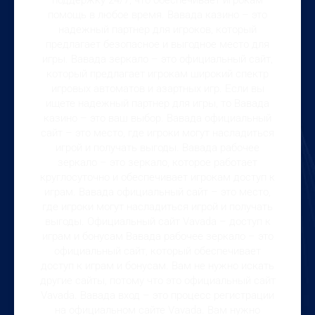
поддержку 24/7, что обеспечивает игрокам
помощь в любое время. Вавада казино – это
надежный партнер для игроков, который
предлагает безопасное и выгодное место для
игры. Вавада зеркало – это официальный сайт,
который предлагает игрокам широкий спектр
игровых автоматов и азартных игр. Если вы
ищете надежный партнер для игры, то Вавада
казино – это ваш выбор. Вавада официальный
сайт – это место, где игроки могут насладиться
игрой и получать выгоды. Вавада рабочее
зеркало – это зеркало, которое работает
круглосуточно и обеспечивает игрокам доступ к
играм. Вавада официальный сайт – это место,
где игроки могут насладиться игрой и получать
выгоды. Официальный сайт Vavada – доступ к
играм и бонусам Вавада рабочее зеркало – это
официальный сайт, который обеспечивает
доступ к играм и бонусам. Вам не нужно искать
другие сайты, потому что это официальный сайт
Vavada. Вавада вход – это процесс регистрации
на официальном сайте Vavada. Вам нужно