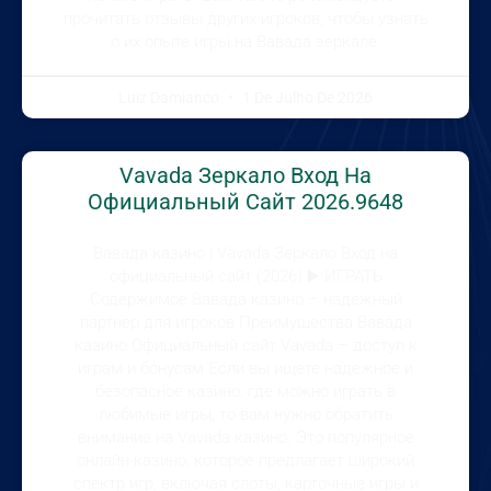
прочитать отзывы других игроков, чтобы узнать
о их опыте игры на Вавада зеркале.
Luiz Damianco
1 De Julho De 2026
Vavada Зеркало Вход На
Официальный Сайт 2026.9648
Вавада казино | Vavada Зеркало Вход на
официальный сайт (2026) ▶️ ИГРАТЬ
Содержимое Вавада казино – надежный
партнер для игроков Преимущества Вавада
казино Официальный сайт Vavada – доступ к
играм и бонусам Если вы ищете надежное и
безопасное казино, где можно играть в
любимые игры, то вам нужно обратить
внимание на Vavada казино. Это популярное
онлайн-казино, которое предлагает широкий
спектр игр, включая слоты, карточные игры и