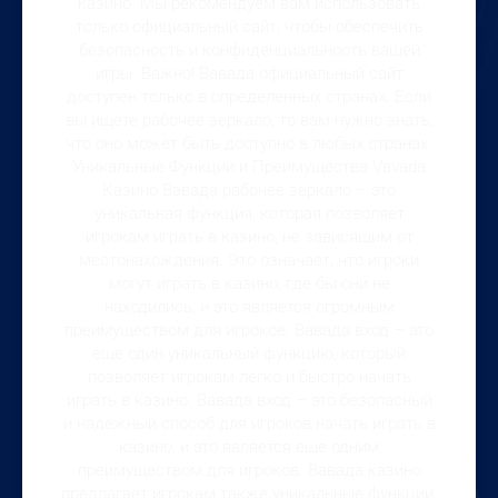
казино. Мы рекомендуем вам использовать
только официальный сайт, чтобы обеспечить
безопасность и конфиденциальность вашей
игры. Важно! Вавада официальный сайт
доступен только в определенных странах. Если
вы ищете рабочее зеркало, то вам нужно знать,
что оно может быть доступно в любых странах.
Уникальные Функции и Преимущества Vavada
Казино Вавада рабочее зеркало – это
уникальная функция, которая позволяет
игрокам играть в казино, не зависящим от
местонахождения. Это означает, что игроки
могут играть в казино, где бы они не
находились, и это является огромным
преимуществом для игроков. Вавада вход – это
еще один уникальный функцию, который
позволяет игрокам легко и быстро начать
играть в казино. Вавада вход – это безопасный
и надежный способ для игроков начать играть в
казино, и это является еще одним
преимуществом для игроков. Вавада казино
предлагает игрокам также уникальные функции,