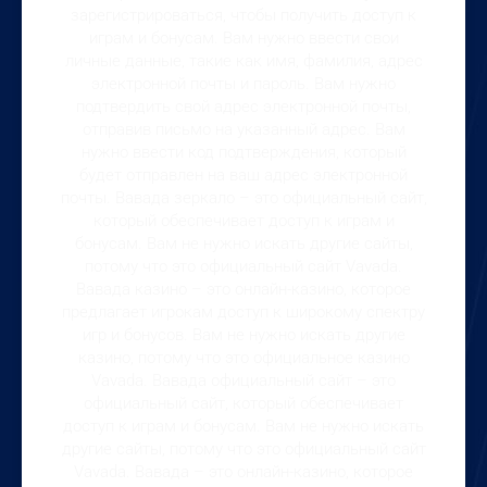
зарегистрироваться, чтобы получить доступ к
играм и бонусам. Вам нужно ввести свои
личные данные, такие как имя, фамилия, адрес
электронной почты и пароль. Вам нужно
подтвердить свой адрес электронной почты,
отправив письмо на указанный адрес. Вам
нужно ввести код подтверждения, который
будет отправлен на ваш адрес электронной
почты. Вавада зеркало – это официальный сайт,
который обеспечивает доступ к играм и
бонусам. Вам не нужно искать другие сайты,
потому что это официальный сайт Vavada.
Вавада казино – это онлайн-казино, которое
предлагает игрокам доступ к широкому спектру
игр и бонусов. Вам не нужно искать другие
казино, потому что это официальное казино
Vavada. Вавада официальный сайт – это
официальный сайт, который обеспечивает
доступ к играм и бонусам. Вам не нужно искать
другие сайты, потому что это официальный сайт
Vavada. Вавада – это онлайн-казино, которое