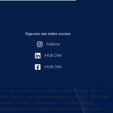
Siga-nos nas redes sociais
/hubcna
/HUB CNA
/HUB CNA
/*; } .etn-event-item .etn-event-category span, .etn-btn,
.attr-btn-primary, .etn-attendee-form .etn-btn, .etn-ticket-
widget .etn-btn, .schedule-list-1 .schedule-header,
.speaker-style4 .etn-speaker-content .etn-title a, .etn-