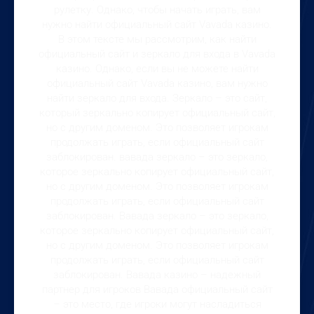
рулетку. Однако, чтобы начать играть, вам
нужно найти официальный сайт Vavada казино.
В этом тексте мы рассмотрим, как найти
официальный сайт и зеркало для входа в Vavada
казино. Однако, если вы не можете найти
официальный сайт Vavada казино, вам нужно
найти зеркало для входа. Зеркало – это сайт,
который зеркально копирует официальный сайт,
но с другим доменом. Это позволяет игрокам
продолжать играть, если официальный сайт
заблокирован. вавада зеркало – это зеркало,
которое зеркально копирует официальный сайт,
но с другим доменом. Это позволяет игрокам
продолжать играть, если официальный сайт
заблокирован. Вавада зеркало – это зеркало,
которое зеркально копирует официальный сайт,
но с другим доменом. Это позволяет игрокам
продолжать играть, если официальный сайт
заблокирован. Вавада казино – надежный
партнер для игроков Вавада официальный сайт
– это место, где игроки могут насладиться