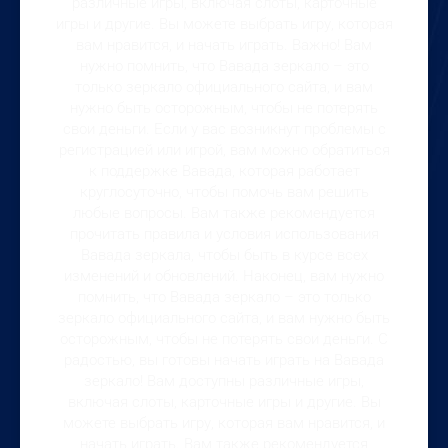
различные игры, включая слоты, карточные
игры и другие. Вы можете выбрать игру, которая
вам нравится, и начать играть. Важно! Вам
нужно помнить, что Вавада зеркало – это
только зеркало официального сайта, и вам
нужно быть осторожным, чтобы не потерять
свои деньги. Если у вас возникнут проблемы с
регистрацией или игрой, вам можно обратиться
к поддержке Вавада, которая работает
круглосуточно, чтобы помочь вам решить
любые вопросы. Вам также рекомендуется
прочитать правила и условия использования
Вавада зеркала, чтобы быть в курсе всех
изменений и обновлений. Наконец, вам нужно
помнить, что Вавада зеркало – это только
зеркало официального сайта, и вам нужно быть
осторожным, чтобы не потерять свои деньги. С
радостью, вы готовы начать играть на Вавада
зеркало! Вам доступны различные игры,
включая слоты, карточные игры и другие. Вы
можете выбрать игру, которая вам нравится, и
начать играть. Вам также рекомендуется