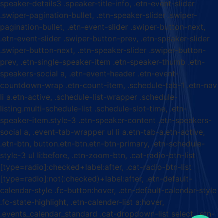
speaker-details3 .speaker-title-info, .etn-event-slider
.swiper-pagination-bullet, .etn-speaker-slider .swiper-
pagination-bullet, .etn-event-slider .swiper-button-next,
.etn-event-slider .swiper-button-prev, .etn-speaker-slider
.swiper-button-next, .etn-speaker-slider .swiper-button-
prev, .etn-single-speaker-item .etn-speaker-thumb .etn-
speakers-social a, .etn-event-header .etn-event-
countdown-wrap .etn-count-item, .schedule-tab-1 .etn-nav
li a.etn-active, .schedule-list-wrapper .schedule-
listing.multi-schedule-list .schedule-slot-time, .etn-
speaker-item.style-3 .etn-speaker-content .etn-speakers-
social a, .event-tab-wrapper ul li a.etn-tab-a.etn-active,
.etn-btn, button.etn-btn.etn-btn-primary, .etn-schedule-
style-3 ul li:before, .etn-zoom-btn, .cat-radio-btn-list
[type=radio]:checked+label:after, .cat-radio-btn-list
[type=radio]:not(:checked)+label:after, .etn-default-
calendar-style .fc-button:hover, .etn-default-calendar-style
.fc-state-highlight, .etn-calender-list a:hover,
.events_calendar_standard .cat-dropdown-list select, .etn-