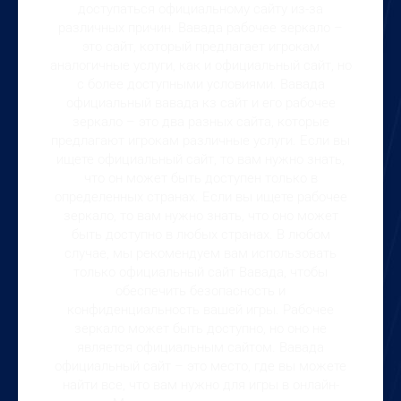
доступаться официальному сайту из-за
различных причин. Вавада рабочее зеркало –
это сайт, который предлагает игрокам
аналогичные услуги, как и официальный сайт, но
с более доступными условиями. Вавада
официальный вавада кз сайт и его рабочее
зеркало – это два разных сайта, которые
предлагают игрокам различные услуги. Если вы
ищете официальный сайт, то вам нужно знать,
что он может быть доступен только в
определенных странах. Если вы ищете рабочее
зеркало, то вам нужно знать, что оно может
быть доступно в любых странах. В любом
случае, мы рекомендуем вам использовать
только официальный сайт Вавада, чтобы
обеспечить безопасность и
конфиденциальность вашей игры. Рабочее
зеркало может быть доступно, но оно не
является официальным сайтом. Вавада
официальный сайт – это место, где вы можете
найти все, что вам нужно для игры в онлайн-