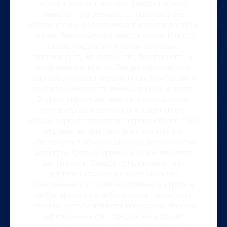
игрой и получать выгоды. Вавада рабочее
зеркало – это зеркало, которое работает
круглосуточно и обеспечивает игрокам доступ к
играм. Преимущества Вавада казино Вавада
казино предлагает игрокам несколько
преимуществ. Во-первых, это безопасность и
конфиденциальность. Вавада официальный
сайт обеспечивает безопасность транзакций и
конфиденциальность личных данных игроков.
Вторым преимуществом является широкий
спектр игровых автоматов и азартных игр.
Вавада зеркало предлагает игрокам более 1 000
игровых автоматов и азартных игр, что
обеспечивает игрокам широкие возможности
для игры. Третьим преимуществом является
доступность. Вавада официальный сайт
доступен игрокам из всего мира, что
обеспечивает игрокам возможность играть в
любое время и из любого места. Четвертым
преимуществом является поддержка. Вавада
официальный сайт предлагает игрокам