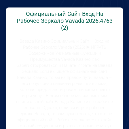
Официальный Сайт Вход На
Рабочее Зеркало Vavada 2026.4763
(2)
Вавада Казино Официальный Сайт – Вход на
Рабочее Зеркало Vavada (2026) ▶️ ИГРАТЬ
Содержимое Уникальные Функции и
Преимущества Vavada Казино Как
Зарегистрироваться и Начать Играть на Вавада
Зеркало Если вы ищете официальный сайт
Вавада Казино, то вы на правом пути. Вавада –
это популярная онлайн-игровая платформа,
которая предлагает игрокам широкий спектр
игр и услуг. В этом обзоре мы рассмотрим
официальный сайт Вавада Казино и его рабочее
зеркало. Однако, если вы ищете рабочее
зеркало Вавада, то вам нужно знать, что это не
официальный сайт. Рабочее зеркало – это сайт,
который создан для игроков, которые не могут