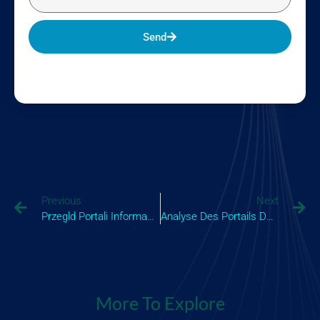
Send
Previous
Next
Przegld Portali Informacyjnych 2025.643
Analyse Des Portails Dactualits 2025.107
More To Explore