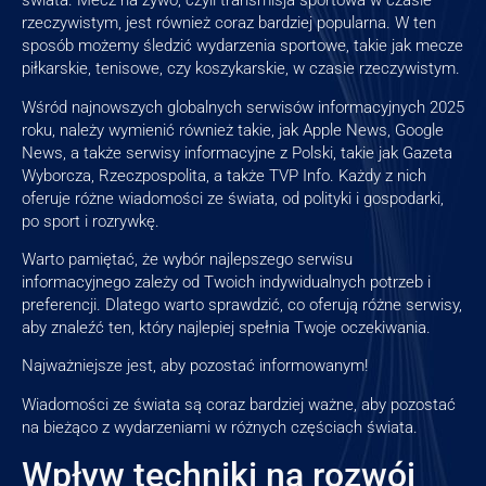
świata. Mecz na żywo, czyli transmisja sportowa w czasie
rzeczywistym, jest również coraz bardziej popularna. W ten
sposób możemy śledzić wydarzenia sportowe, takie jak mecze
piłkarskie, tenisowe, czy koszykarskie, w czasie rzeczywistym.
Wśród najnowszych globalnych serwisów informacyjnych 2025
roku, należy wymienić również takie, jak Apple News, Google
News, a także serwisy informacyjne z Polski, takie jak Gazeta
Wyborcza, Rzeczpospolita, a także TVP Info. Każdy z nich
oferuje różne wiadomości ze świata, od polityki i gospodarki,
po sport i rozrywkę.
Warto pamiętać, że wybór najlepszego serwisu
informacyjnego zależy od Twoich indywidualnych potrzeb i
preferencji. Dlatego warto sprawdzić, co oferują różne serwisy,
aby znaleźć ten, który najlepiej spełnia Twoje oczekiwania.
Najważniejsze jest, aby pozostać informowanym!
Wiadomości ze świata są coraz bardziej ważne, aby pozostać
na bieżąco z wydarzeniami w różnych częściach świata.
Wpływ techniki na rozwój