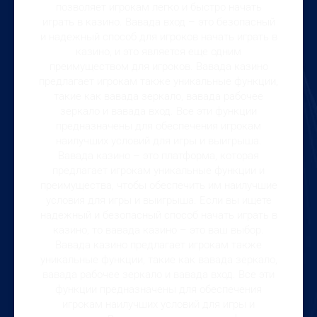
позволяет игрокам легко и быстро начать
играть в казино. Вавада вход – это безопасный
и надежный способ для игроков начать играть в
казино, и это является еще одним
преимуществом для игроков. Вавада казино
предлагает игрокам также уникальные функции,
такие как вавада зеркало, вавада рабочее
зеркало и вавада вход. Все эти функции
предназначены для обеспечения игрокам
наилучших условий для игры и выигрыша.
Вавада казино – это платформа, которая
предлагает игрокам уникальные функции и
преимущества, чтобы обеспечить им наилучшие
условия для игры и выигрыша. Если вы ищете
надежный и безопасный способ начать играть в
казино, то вавада казино – это ваш выбор.
Вавада казино предлагает игрокам также
уникальные функции, такие как вавада зеркало,
вавада рабочее зеркало и вавада вход. Все эти
функции предназначены для обеспечения
игрокам наилучших условий для игры и