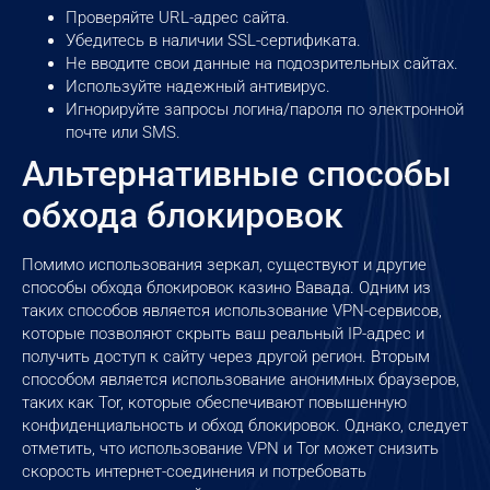
Проверяйте URL-адрес сайта.
Убедитесь в наличии SSL-сертификата.
Не вводите свои данные на подозрительных сайтах.
Используйте надежный антивирус.
Игнорируйте запросы логина/пароля по электронной
почте или SMS.
Альтернативные способы
обхода блокировок
Помимо использования зеркал, существуют и другие
способы обхода блокировок казино Вавада. Одним из
таких способов является использование VPN-сервисов,
которые позволяют скрыть ваш реальный IP-адрес и
получить доступ к сайту через другой регион. Вторым
способом является использование анонимных браузеров,
таких как Tor, которые обеспечивают повышенную
конфиденциальность и обход блокировок. Однако, следует
отметить, что использование VPN и Tor может снизить
скорость интернет-соединения и потребовать