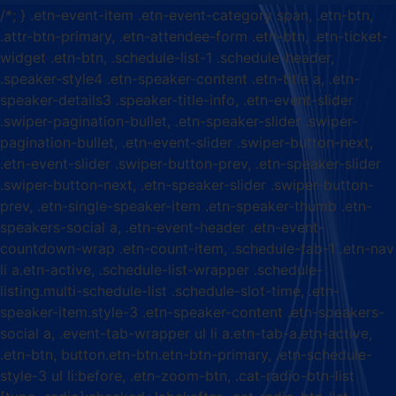
/*; } .etn-event-item .etn-event-category span, .etn-btn,
.attr-btn-primary, .etn-attendee-form .etn-btn, .etn-ticket-
widget .etn-btn, .schedule-list-1 .schedule-header,
.speaker-style4 .etn-speaker-content .etn-title a, .etn-
speaker-details3 .speaker-title-info, .etn-event-slider
.swiper-pagination-bullet, .etn-speaker-slider .swiper-
pagination-bullet, .etn-event-slider .swiper-button-next,
.etn-event-slider .swiper-button-prev, .etn-speaker-slider
.swiper-button-next, .etn-speaker-slider .swiper-button-
prev, .etn-single-speaker-item .etn-speaker-thumb .etn-
speakers-social a, .etn-event-header .etn-event-
countdown-wrap .etn-count-item, .schedule-tab-1 .etn-nav
li a.etn-active, .schedule-list-wrapper .schedule-
listing.multi-schedule-list .schedule-slot-time, .etn-
speaker-item.style-3 .etn-speaker-content .etn-speakers-
social a, .event-tab-wrapper ul li a.etn-tab-a.etn-active,
.etn-btn, button.etn-btn.etn-btn-primary, .etn-schedule-
style-3 ul li:before, .etn-zoom-btn, .cat-radio-btn-list