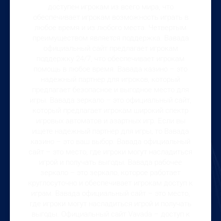
доступен игрокам из всего мира, что
обеспечивает игрокам возможность играть в
любое время и из любого места. Четвертым
преимуществом является поддержка. Вавада
официальный сайт предлагает игрокам
поддержку 24/7, что обеспечивает игрокам
помощь в любое время. Вавада казино – это
надежный партнер для игроков, который
предлагает безопасное и выгодное место для
игры. Вавада зеркало – это официальный сайт,
который предлагает игрокам широкий спектр
игровых автоматов и азартных игр. Если вы
ищете надежный партнер для игры, то Вавада
казино – это ваш выбор. Вавада официальный
сайт – это место, где игроки могут насладиться
игрой и получать выгоды. Вавада рабочее
зеркало – это зеркало, которое работает
круглосуточно и обеспечивает игрокам доступ к
играм. Вавада официальный сайт – это место,
где игроки могут насладиться игрой и получать
выгоды. Официальный сайт Vavada – доступ к