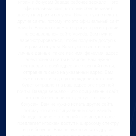
играм и бонусам Вавада рабочее зеркало – это
официальный сайт, который обеспечивает
доступ к играм и бонусам. Вам не нужно искать
другие сайты, потому что это официальный сайт
Vavada. Вавада вход – это процесс регистрации
на официальном сайте Vavada. Вам нужно
зарегистрироваться, чтобы получить доступ к
играм и бонусам. Вам нужно ввести свои
личные данные, такие как имя, фамилия, адрес
электронной почты и пароль. Вам нужно
подтвердить свой адрес электронной почты,
отправив письмо на указанный адрес. Вам
нужно ввести код подтверждения, который
будет отправлен на ваш адрес электронной
почты. Вавада зеркало – это официальный сайт,
который обеспечивает доступ к играм и
бонусам. Вам не нужно искать другие сайты,
потому что это официальный сайт Vavada.
Вавада казино – это онлайн-казино, которое
предлагает игрокам доступ к широкому спектру
игр и бонусов. Вам не нужно искать другие