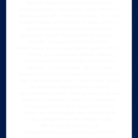
зеркало. Однако, если вы ищете рабочее
зеркало Вавада, то вам нужно знать, что это не
официальный сайт. Рабочее зеркало – это сайт,
который создан для игроков, которые не могут
доступаться официальному сайту из-за
различных причин. Вавада рабочее зеркало –
это сайт, который предлагает игрокам
аналогичные услуги, как и официальный сайт, но
с более доступными условиями. Вавада
официальный вавада кз сайт и его рабочее
зеркало – это два разных сайта, которые
предлагают игрокам различные услуги. Если вы
ищете официальный сайт, то вам нужно знать,
что он может быть доступен только в
определенных странах. Если вы ищете рабочее
зеркало, то вам нужно знать, что оно может
быть доступно в любых странах. В любом
случае, мы рекомендуем вам использовать
только официальный сайт Вавада, чтобы
обеспечить безопасность и
конфиденциальность вашей игры. Рабочее