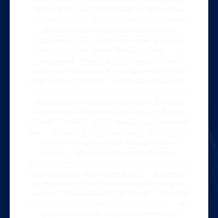
любое время и из любого места. Четвертым
преимуществом является поддержка. Вавада
официальный сайт предлагает игрокам
поддержку 24/7, что обеспечивает игрокам
помощь в любое время. Вавада казино – это
надежный партнер для игроков, который
предлагает безопасное и выгодное место для
игры. Вавада зеркало – это официальный сайт,
который предлагает игрокам широкий спектр
игровых автоматов и азартных игр. Если вы
ищете надежный партнер для игры, то Вавада
казино – это ваш выбор. Вавада официальный
сайт – это место, где игроки могут насладиться
игрой и получать выгоды. Вавада рабочее
зеркало – это зеркало, которое работает
круглосуточно и обеспечивает игрокам доступ к
играм. Вавада официальный сайт – это место,
где игроки могут насладиться игрой и получать
выгоды. Официальный сайт Vavada – доступ к
играм и бонусам Вавада рабочее зеркало – это
официальный сайт, который обеспечивает