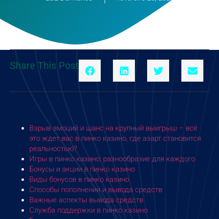
Share This Post
Взрыв эмоций и шанс на крупный выигрыш – всё
это ждет вас в пинко казино, где азарт становится
реальностью?
Игры в пинко казино: разнообразие для каждого
Бонусы и акции в пинко казино
Виды бонусов в пинко казино
Способы пополнения и вывода средств
Важные аспекты вывода средств
Служба поддержки в пинко казино