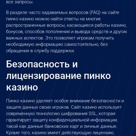
все запросы.
В разделе часто задаваемых вопросов (FAQ) на сайте
пинко казино можно найти ответы на многие
распространенные вопросы, касающиеся работы казино,
бонусов, способов пополнения и вывода средств и других
важных аспектов. Это позволяет игрокам получить
необходимую информацию самостоятельно, без
обращения в службу поддержки.
Безопасность и
лицензирование пинко
казино
Пинко казино уделяет особое внимание безопасности и
защите данных своих игроков. Сайт казино использует
современную технологию шифрования SSL, которая
гарантирует защиту конфиденциальной информации,
такой как данные банковских карт и личные данные.
Кроме того, казино имеет действующую лицензию,