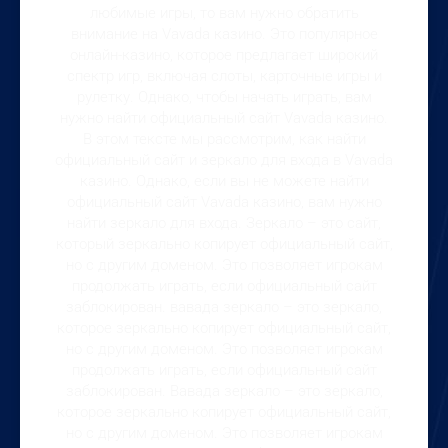
любимые игры, то вам нужно обратить
внимание на Vavada казино. Это популярное
онлайн-казино, которое предлагает широкий
спектр игр, включая слоты, карточные игры и
рулетку. Однако, чтобы начать играть, вам
нужно найти официальный сайт Vavada казино.
В этом тексте мы рассмотрим, как найти
официальный сайт и зеркало для входа в Vavada
казино. Однако, если вы не можете найти
официальный сайт Vavada казино, вам нужно
найти зеркало для входа. Зеркало – это сайт,
который зеркально копирует официальный сайт,
но с другим доменом. Это позволяет игрокам
продолжать играть, если официальный сайт
заблокирован. вавада зеркало – это зеркало,
которое зеркально копирует официальный сайт,
но с другим доменом. Это позволяет игрокам
продолжать играть, если официальный сайт
заблокирован. Вавада зеркало – это зеркало,
которое зеркально копирует официальный сайт,
но с другим доменом. Это позволяет игрокам