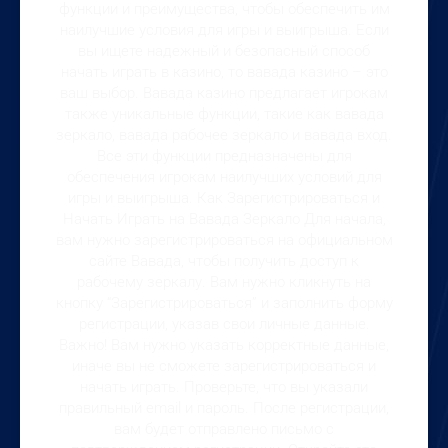
функции и преимущества, чтобы обеспечить им
наилучшие условия для игры и выигрыша. Если
вы ищете надежный и безопасный способ
начать играть в казино, то вавада казино – это
ваш выбор. Вавада казино предлагает игрокам
также уникальные функции, такие как вавада
зеркало, вавада рабочее зеркало и вавада вход.
Все эти функции предназначены для
обеспечения игрокам наилучших условий для
игры и выигрыша. Как Зарегистрироваться и
Начать Играть на Вавада Зеркало Для начала,
вам нужно зарегистрироваться на официальном
сайте Вавада, чтобы получить доступ к
рабочему зеркалу. Вам нужно кликнуть на
кнопку “Зарегистрироваться” и заполнить форму
регистрации, указав свои личные данные.
Важно! Вам нужно указать корректные данные,
иначе вы не сможете зарегистрироваться и
начать играть. Проверьте, что вы указали
правильный email и пароль. После регистрации,
вам будет отправлено письмо с