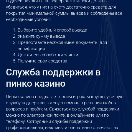
подачей заявки на вывод средств игроки должны
убедиться, что у них на счету достаточно средств для
покрытия минимальной суммы вывода и соблюдены все
необходимые условия.
Выберите удобный способ вывода
Укажите сумму вывода
Предоставьте необходимые документы для
верификации
Дождитесь обработки заявки
Получите свои средства
Служба поддержки в
пинко казино
Пинко казино предлагает своим игрокам круглосуточную
службу поддержки, готовую помочь в решении любых
вопросов и проблем. Связаться со службой поддержки
можно по электронной почте, в онлайн-чате или по
телефону. Сотрудники службы поддержки
профессиональны, вежливы и оперативно отвечают на