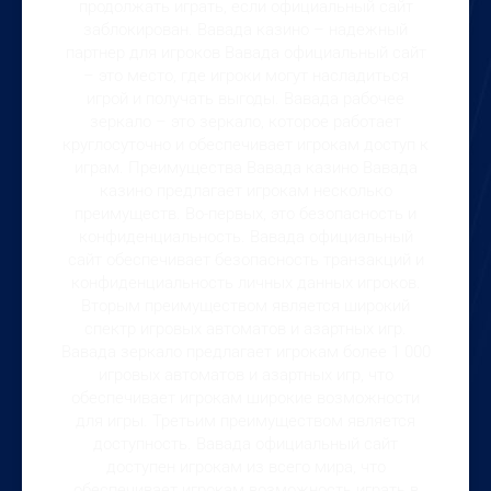
продолжать играть, если официальный сайт
заблокирован. Вавада казино – надежный
партнер для игроков Вавада официальный сайт
– это место, где игроки могут насладиться
игрой и получать выгоды. Вавада рабочее
зеркало – это зеркало, которое работает
круглосуточно и обеспечивает игрокам доступ к
играм. Преимущества Вавада казино Вавада
казино предлагает игрокам несколько
преимуществ. Во-первых, это безопасность и
конфиденциальность. Вавада официальный
сайт обеспечивает безопасность транзакций и
конфиденциальность личных данных игроков.
Вторым преимуществом является широкий
спектр игровых автоматов и азартных игр.
Вавада зеркало предлагает игрокам более 1 000
игровых автоматов и азартных игр, что
обеспечивает игрокам широкие возможности
для игры. Третьим преимуществом является
доступность. Вавада официальный сайт
доступен игрокам из всего мира, что
обеспечивает игрокам возможность играть в