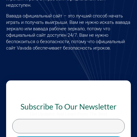
недоступен.
Вавада официальный сайт – это лучший способ начать
играть и получать выигрыши. Вам не нужно искать вавада
зеркало или вавада рабочее зеркало, потому что
официальный сайт доступен 24/7. Вам не нужно
беспокоиться о безопасности, потому что официальный
сайт Vavada обеспечивает безопасность игроков.
Subscribe To Our Newsletter
Get Updates And Learn From The Best