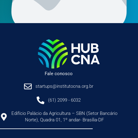
Fale conosco
startups@institutocna.org.br
(61) 2099 - 6032
Edifício Palácio da Agricultura – SBN (Setor Bancário
Norte), Quadra 01, 1º andar- Brasília-DF