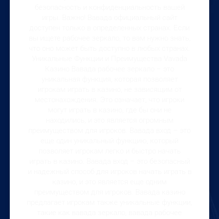
безопасность и конфиденциальность вашей
игры. Важно! Вавада официальный сайт
доступен только в определенных странах. Если
вы ищете рабочее зеркало, то вам нужно знать,
что оно может быть доступно в любых странах.
Уникальные Функции и Преимущества Vavada
Казино Вавада рабочее зеркало – это
уникальная функция, которая позволяет
игрокам играть в казино, не зависящим от
местонахождения. Это означает, что игроки
могут играть в казино, где бы они не
находились, и это является огромным
преимуществом для игроков. Вавада вход – это
еще один уникальный функцию, который
позволяет игрокам легко и быстро начать
играть в казино. Вавада вход – это безопасный
и надежный способ для игроков начать играть в
казино, и это является еще одним
преимуществом для игроков. Вавада казино
предлагает игрокам также уникальные функции,
такие как вавада зеркало, вавада рабочее