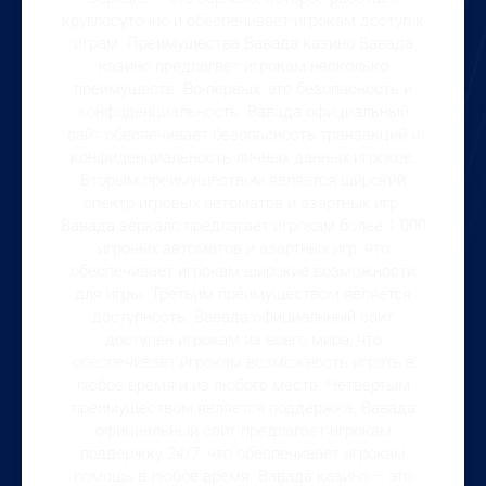
круглосуточно и обеспечивает игрокам доступ к
играм. Преимущества Вавада казино Вавада
казино предлагает игрокам несколько
преимуществ. Во-первых, это безопасность и
конфиденциальность. Вавада официальный
сайт обеспечивает безопасность транзакций и
конфиденциальность личных данных игроков.
Вторым преимуществом является широкий
спектр игровых автоматов и азартных игр.
Вавада зеркало предлагает игрокам более 1 000
игровых автоматов и азартных игр, что
обеспечивает игрокам широкие возможности
для игры. Третьим преимуществом является
доступность. Вавада официальный сайт
доступен игрокам из всего мира, что
обеспечивает игрокам возможность играть в
любое время и из любого места. Четвертым
преимуществом является поддержка. Вавада
официальный сайт предлагает игрокам
поддержку 24/7, что обеспечивает игрокам
помощь в любое время. Вавада казино – это