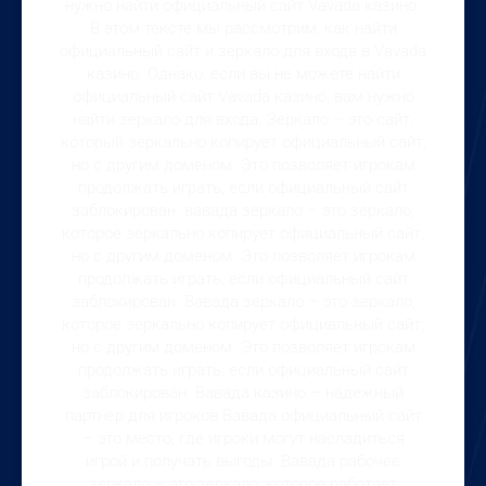
нужно найти официальный сайт Vavada казино.
В этом тексте мы рассмотрим, как найти
официальный сайт и зеркало для входа в Vavada
казино. Однако, если вы не можете найти
официальный сайт Vavada казино, вам нужно
найти зеркало для входа. Зеркало – это сайт,
который зеркально копирует официальный сайт,
но с другим доменом. Это позволяет игрокам
продолжать играть, если официальный сайт
заблокирован. вавада зеркало – это зеркало,
которое зеркально копирует официальный сайт,
но с другим доменом. Это позволяет игрокам
продолжать играть, если официальный сайт
заблокирован. Вавада зеркало – это зеркало,
которое зеркально копирует официальный сайт,
но с другим доменом. Это позволяет игрокам
продолжать играть, если официальный сайт
заблокирован. Вавада казино – надежный
партнер для игроков Вавада официальный сайт
– это место, где игроки могут насладиться
игрой и получать выгоды. Вавада рабочее
зеркало – это зеркало, которое работает