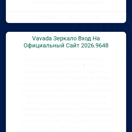
о их опыте игры на Вавада зеркале.
Luiz Damianco
1 De Julho De 2026
Vavada Зеркало Вход На
Официальный Сайт 2026.9648
Вавада казино | Vavada Зеркало Вход на
официальный сайт (2026) ▶️ ИГРАТЬ
Содержимое Вавада казино – надежный
партнер для игроков Преимущества Вавада
казино Официальный сайт Vavada – доступ к
играм и бонусам Если вы ищете надежное и
безопасное казино, где можно играть в
любимые игры, то вам нужно обратить
внимание на Vavada казино. Это популярное
онлайн-казино, которое предлагает широкий
спектр игр, включая слоты, карточные игры и
рулетку. Однако, чтобы начать играть, вам