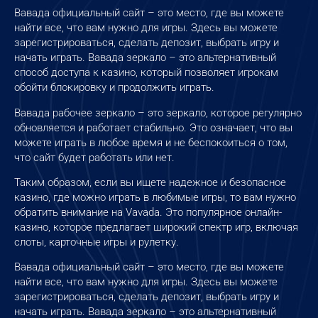
Вавада официальный сайт – это место, где вы можете
найти все, что вам нужно для игры. Здесь вы можете
зарегистрироваться, сделать депозит, выбрать игру и
начать играть. Вавада зеркало – это альтернативный
способ доступа к казино, который позволяет игрокам
обойти блокировку и продолжить играть.
Вавада рабочее зеркало – это зеркало, которое регулярно
обновляется и работает стабильно. Это означает, что вы
можете играть в любое время и не беспокоиться о том,
что сайт будет работать или нет.
Таким образом, если вы ищете надежное и безопасное
казино, где можно играть в любимые игры, то вам нужно
обратить внимание на Vavada. Это популярное онлайн-
казино, которое предлагает широкий спектр игр, включая
слоты, карточные игры и рулетку.
Вавада официальный сайт – это место, где вы можете
найти все, что вам нужно для игры. Здесь вы можете
зарегистрироваться, сделать депозит, выбрать игру и
начать играть. Вавада зеркало – это альтернативный