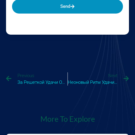
Send
Previous
Next
За Решеткой Удачи Олимп Казино И Мир Тюремных Азартных Игр С Выплатами До X150 000
Неоновый Ритм Удачи Лови Ледяные Выигрыши И Множители В Олимп Казино, Где Танцуют Фруктовые Кубики!
More To Explore