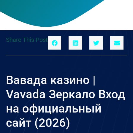
Share This Post
Вавада казино |
Vavada Зеркало Вход
на официальный
сайт (2026)