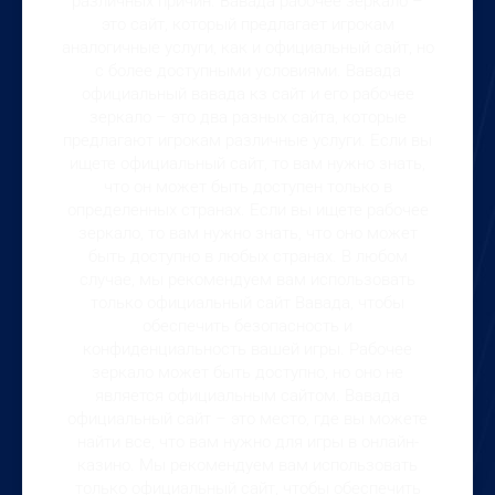
различных причин. Вавада рабочее зеркало –
это сайт, который предлагает игрокам
аналогичные услуги, как и официальный сайт, но
с более доступными условиями. Вавада
официальный вавада кз сайт и его рабочее
зеркало – это два разных сайта, которые
предлагают игрокам различные услуги. Если вы
ищете официальный сайт, то вам нужно знать,
что он может быть доступен только в
определенных странах. Если вы ищете рабочее
зеркало, то вам нужно знать, что оно может
быть доступно в любых странах. В любом
случае, мы рекомендуем вам использовать
только официальный сайт Вавада, чтобы
обеспечить безопасность и
конфиденциальность вашей игры. Рабочее
зеркало может быть доступно, но оно не
является официальным сайтом. Вавада
официальный сайт – это место, где вы можете
найти все, что вам нужно для игры в онлайн-
казино. Мы рекомендуем вам использовать
только официальный сайт, чтобы обеспечить