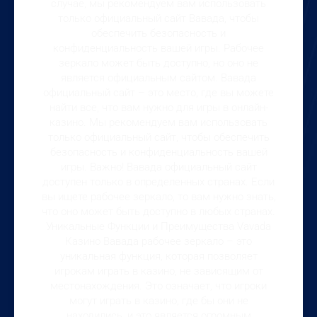
случае, мы рекомендуем вам использовать
только официальный сайт Вавада, чтобы
обеспечить безопасность и
конфиденциальность вашей игры. Рабочее
зеркало может быть доступно, но оно не
является официальным сайтом. Вавада
официальный сайт – это место, где вы можете
найти все, что вам нужно для игры в онлайн-
казино. Мы рекомендуем вам использовать
только официальный сайт, чтобы обеспечить
безопасность и конфиденциальность вашей
игры. Важно! Вавада официальный сайт
доступен только в определенных странах. Если
вы ищете рабочее зеркало, то вам нужно знать,
что оно может быть доступно в любых странах.
Уникальные Функции и Преимущества Vavada
Казино Вавада рабочее зеркало – это
уникальная функция, которая позволяет
игрокам играть в казино, не зависящим от
местонахождения. Это означает, что игроки
могут играть в казино, где бы они не
находились, и это является огромным