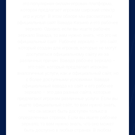
это популярная онлайн-игровая платформа,
которая предлагает игрокам широкий спектр
игр и услуг. В этом обзоре мы рассмотрим
официальный сайт Вавада Казино и его рабочее
зеркало. Однако, если вы ищете рабочее
зеркало Вавада, то вам нужно знать, что это не
официальный сайт. Рабочее зеркало – это сайт,
который создан для игроков, которые не могут
доступаться официальному сайту из-за
различных причин. Вавада рабочее зеркало –
это сайт, который предлагает игрокам
аналогичные услуги, как и официальный сайт, но
с более доступными условиями. Вавада
официальный вавада кз сайт и его рабочее
зеркало – это два разных сайта, которые
предлагают игрокам различные услуги. Если вы
ищете официальный сайт, то вам нужно знать,
что он может быть доступен только в
определенных странах. Если вы ищете рабочее
зеркало, то вам нужно знать, что оно может
быть доступно в любых странах. В любом