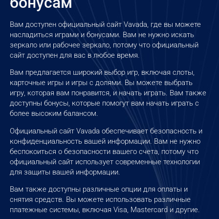
бонусам
Вам доступен официальный сайт Vavada, где вы можете
насладиться играми и бонусами. Вам не нужно искать
зеркало или рабочее зеркало, потому что официальный
сайт доступен для вас в любое время.
Вам предлагается широкий выбор игр, включая слоты,
карточные игры и игры с долями. Вы можете выбрать
игру, которая вам понравится, и начать играть. Вам также
доступны бонусы, которые помогут вам начать играть с
более высоким балансом.
Официальный сайт Vavada обеспечивает безопасность и
конфиденциальность вашей информации. Вам не нужно
беспокоиться о безопасности вашего счета, потому что
официальный сайт использует современные технологии
для защиты вашей информации.
Вам также доступны различные опции для оплаты и
снятия средств. Вы можете использовать различные
платежные системы, включая Visa, Mastercard и другие.