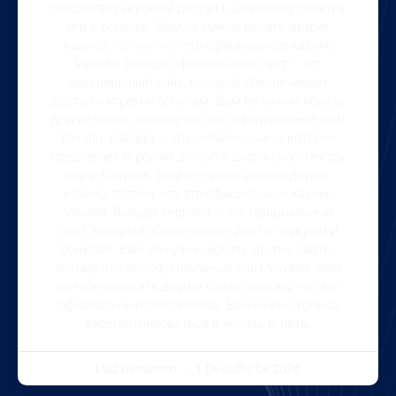
предлагает игрокам доступ к широкому спектру
игр и бонусов. Вам не нужно искать другие
казино, потому что это официальное казино
Vavada. Вавада официальный сайт – это
официальный сайт, который обеспечивает
доступ к играм и бонусам. Вам не нужно искать
другие сайты, потому что это официальный сайт
Vavada. Вавада – это онлайн-казино, которое
предлагает игрокам доступ к широкому спектру
игр и бонусов. Вам не нужно искать другие
казино, потому что это официальное казино
Vavada. Вавада зеркало – это официальный
сайт, который обеспечивает доступ к играм и
бонусам. Вам не нужно искать другие сайты,
потому что это официальный сайт Vavada. Вам
не нужно искать другие сайты, потому что это
официальный сайт Vavada. Вам нужно только
зарегистрироваться и начать играть.
Luiz Damianco
1 De Julho De 2026