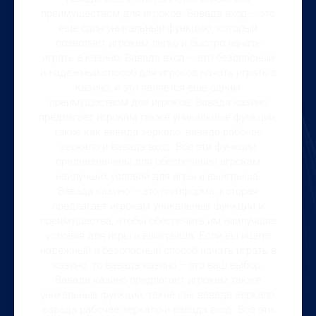
преимуществом для игроков. Вавада вход – это
еще один уникальный функцию, который
позволяет игрокам легко и быстро начать
играть в казино. Вавада вход – это безопасный
и надежный способ для игроков начать играть в
казино, и это является еще одним
преимуществом для игроков. Вавада казино
предлагает игрокам также уникальные функции,
такие как вавада зеркало, вавада рабочее
зеркало и вавада вход. Все эти функции
предназначены для обеспечения игрокам
наилучших условий для игры и выигрыша.
Вавада казино – это платформа, которая
предлагает игрокам уникальные функции и
преимущества, чтобы обеспечить им наилучшие
условия для игры и выигрыша. Если вы ищете
надежный и безопасный способ начать играть в
казино, то вавада казино – это ваш выбор.
Вавада казино предлагает игрокам также
уникальные функции, такие как вавада зеркало,
вавада рабочее зеркало и вавада вход. Все эти