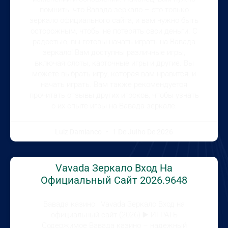
помнить, что Вавада зеркало – это только
зеркало официального сайта, и вам нужно быть
осторожным, чтобы не потерять свои деньги. С
радостью, вы готовы начать играть на Вавада
зеркало! Вам доступны различные игры,
включая слоты, карточные игры и другие. Вы
можете выбрать игру, которая вам нравится, и
начать играть. Вам также рекомендуется
прочитать отзывы других игроков, чтобы узнать
о их опыте игры на Вавада зеркале.
Luiz Damianco
1 De Julho De 2026
Vavada Зеркало Вход На
Официальный Сайт 2026.9648
Вавада казино | Vavada Зеркало Вход на
официальный сайт (2026) ▶️ ИГРАТЬ
Содержимое Вавада казино – надежный