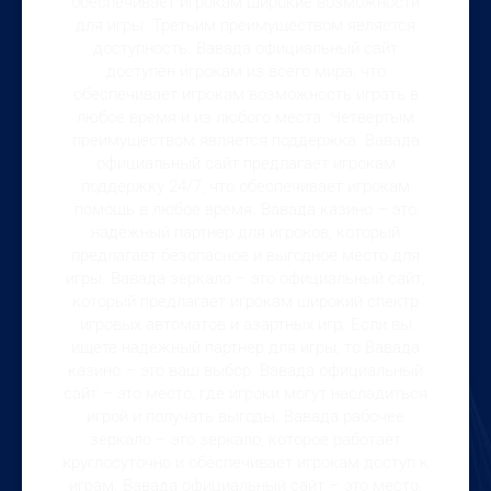
обеспечивает игрокам широкие возможности
для игры. Третьим преимуществом является
доступность. Вавада официальный сайт
доступен игрокам из всего мира, что
обеспечивает игрокам возможность играть в
любое время и из любого места. Четвертым
преимуществом является поддержка. Вавада
официальный сайт предлагает игрокам
поддержку 24/7, что обеспечивает игрокам
помощь в любое время. Вавада казино – это
надежный партнер для игроков, который
предлагает безопасное и выгодное место для
игры. Вавада зеркало – это официальный сайт,
который предлагает игрокам широкий спектр
игровых автоматов и азартных игр. Если вы
ищете надежный партнер для игры, то Вавада
казино – это ваш выбор. Вавада официальный
сайт – это место, где игроки могут насладиться
игрой и получать выгоды. Вавада рабочее
зеркало – это зеркало, которое работает
круглосуточно и обеспечивает игрокам доступ к
играм. Вавада официальный сайт – это место,