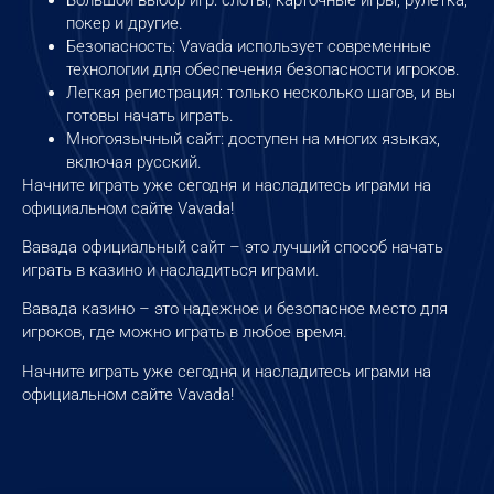
покер и другие.
Безопасность: Vavada использует современные
технологии для обеспечения безопасности игроков.
Легкая регистрация: только несколько шагов, и вы
готовы начать играть.
Многоязычный сайт: доступен на многих языках,
включая русский.
Начните играть уже сегодня и насладитесь играми на
официальном сайте Vavada!
Вавада официальный сайт – это лучший способ начать
играть в казино и насладиться играми.
Вавада казино – это надежное и безопасное место для
игроков, где можно играть в любое время.
Начните играть уже сегодня и насладитесь играми на
официальном сайте Vavada!