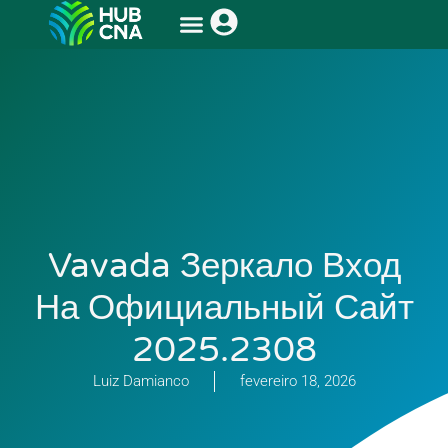
Vavada Зеркало Вход
На Официальный Сайт
2025.2308
Luiz Damianco
fevereiro 18, 2026