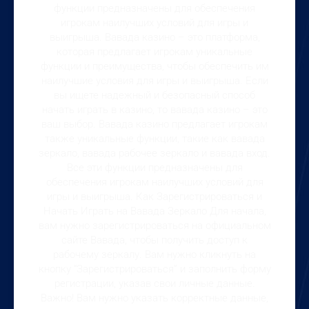
функции предназначены для обеспечения
игрокам наилучших условий для игры и
выигрыша. Вавада казино – это платформа,
которая предлагает игрокам уникальные
функции и преимущества, чтобы обеспечить им
наилучшие условия для игры и выигрыша. Если
вы ищете надежный и безопасный способ
начать играть в казино, то вавада казино – это
ваш выбор. Вавада казино предлагает игрокам
также уникальные функции, такие как вавада
зеркало, вавада рабочее зеркало и вавада вход.
Все эти функции предназначены для
обеспечения игрокам наилучших условий для
игры и выигрыша. Как Зарегистрироваться и
Начать Играть на Вавада Зеркало Для начала,
вам нужно зарегистрироваться на официальном
сайте Вавада, чтобы получить доступ к
рабочему зеркалу. Вам нужно кликнуть на
кнопку “Зарегистрироваться” и заполнить форму
регистрации, указав свои личные данные.
Важно! Вам нужно указать корректные данные,