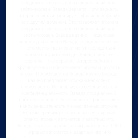
продолжать играть, если официальный сайт
заблокирован. Вавада зеркало – это зеркало,
которое зеркально копирует официальный сайт,
но с другим доменом. Это позволяет игрокам
продолжать играть, если официальный сайт
заблокирован. Вавада казино – надежный
партнер для игроков Вавада официальный сайт
– это место, где игроки могут насладиться
игрой и получать выгоды. Вавада рабочее
зеркало – это зеркало, которое работает
круглосуточно и обеспечивает игрокам доступ к
играм. Преимущества Вавада казино Вавада
казино предлагает игрокам несколько
преимуществ. Во-первых, это безопасность и
конфиденциальность. Вавада официальный
сайт обеспечивает безопасность транзакций и
конфиденциальность личных данных игроков.
Вторым преимуществом является широкий
спектр игровых автоматов и азартных игр.
Вавада зеркало предлагает игрокам более 1 000
игровых автоматов и азартных игр, что