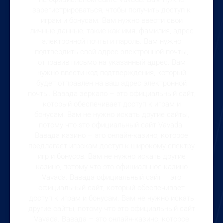
зарегистрироваться, чтобы получить доступ к
играм и бонусам. Вам нужно ввести свои
личные данные, такие как имя, фамилия, адрес
электронной почты и пароль. Вам нужно
подтвердить свой адрес электронной почты,
отправив письмо на указанный адрес. Вам
нужно ввести код подтверждения, который
будет отправлен на ваш адрес электронной
почты. Вавада зеркало – это официальный сайт,
который обеспечивает доступ к играм и
бонусам. Вам не нужно искать другие сайты,
потому что это официальный сайт Vavada.
Вавада казино – это онлайн-казино, которое
предлагает игрокам доступ к широкому спектру
игр и бонусов. Вам не нужно искать другие
казино, потому что это официальное казино
Vavada. Вавада официальный сайт – это
официальный сайт, который обеспечивает
доступ к играм и бонусам. Вам не нужно искать
другие сайты, потому что это официальный сайт
Vavada. Вавада – это онлайн-казино, которое