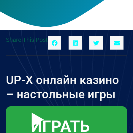
Share This Post
UP-X онлайн казино
– настольные игры
▶️
ИГРАТЬ