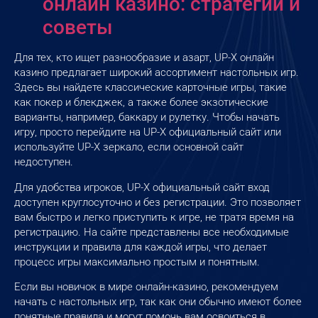
онлайн казино: стратегии и
советы
Для тех, кто ищет разнообразие и азарт, UP-X онлайн
казино предлагает широкий ассортимент настольных игр.
Здесь вы найдете классические карточные игры, такие
как покер и блекджек, а также более экзотические
варианты, например, баккару и рулетку. Чтобы начать
игру, просто перейдите на UP-X официальный сайт или
используйте UP-X зеркало, если основной сайт
недоступен.
Для удобства игроков, UP-X официальный сайт вход
доступен круглосуточно и без регистрации. Это позволяет
вам быстро и легко приступить к игре, не тратя время на
регистрацию. На сайте представлены все необходимые
инструкции и правила для каждой игры, что делает
процесс игры максимально простым и понятным.
Если вы новичок в мире онлайн-казино, рекомендуем
начать с настольных игр, так как они обычно имеют более
понятные правила и могут помочь вам освоиться в