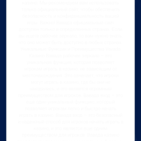
казино. Мы рекомендуем вам использовать
только официальный сайт, чтобы обеспечить
безопасность и конфиденциальность вашей
игры. Важно! Вавада официальный сайт
доступен только в определенных странах. Если
вы ищете рабочее зеркало, то вам нужно знать,
что оно может быть доступно в любых странах.
Уникальные Функции и Преимущества Vavada
Казино Вавада рабочее зеркало – это
уникальная функция, которая позволяет
игрокам играть в казино, не зависящим от
местонахождения. Это означает, что игроки
могут играть в казино, где бы они не
находились, и это является огромным
преимуществом для игроков. Вавада вход – это
еще один уникальный функцию, который
позволяет игрокам легко и быстро начать
играть в казино. Вавада вход – это безопасный
и надежный способ для игроков начать играть в
казино, и это является еще одним
преимуществом для игроков. Вавада казино