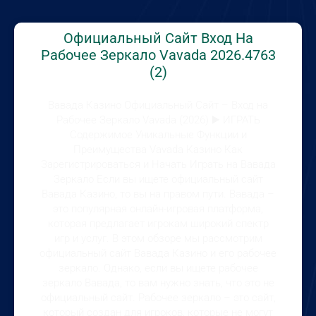
Официальный Сайт Вход На
Рабочее Зеркало Vavada 2026.4763
(2)
Вавада Казино Официальный Сайт – Вход на
Рабочее Зеркало Vavada (2026) ▶️ ИГРАТЬ
Содержимое Уникальные Функции и
Преимущества Vavada Казино Как
Зарегистрироваться и Начать Играть на Вавада
Зеркало Если вы ищете официальный сайт
Вавада Казино, то вы на правом пути. Вавада –
это популярная онлайн-игровая платформа,
которая предлагает игрокам широкий спектр
игр и услуг. В этом обзоре мы рассмотрим
официальный сайт Вавада Казино и его рабочее
зеркало. Однако, если вы ищете рабочее
зеркало Вавада, то вам нужно знать, что это не
официальный сайт. Рабочее зеркало – это сайт,
который создан для игроков, которые не могут