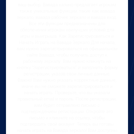
ваш выбор. Вавада казино предлагает игрокам
также уникальные функции, такие как вавада
зеркало, вавада рабочее зеркало и вавада вход.
Все эти функции предназначены для
обеспечения игрокам наилучших условий для
игры и выигрыша. Как Зарегистрироваться и
Начать Играть на Вавада Зеркало Для начала,
вам нужно зарегистрироваться на официальном
сайте Вавада, чтобы получить доступ к
рабочему зеркалу. Вам нужно кликнуть на
кнопку “Зарегистрироваться” и заполнить форму
регистрации, указав свои личные данные.
Важно! Вам нужно указать корректные данные,
иначе вы не сможете зарегистрироваться и
начать играть. Проверьте, что вы указали
правильный email и пароль. После регистрации,
вам будет отправлено письмо с
подтверждением регистрации. Откройте это
письмо и кликните на ссылку, чтобы
подтвердить свой аккаунт. Теперь вы готовы
начать играть на Вавада зеркало! Вам доступны