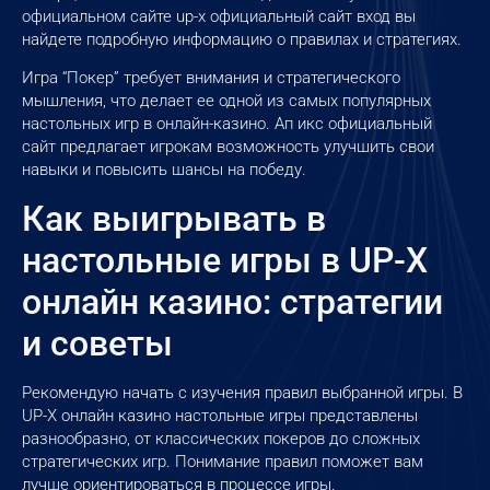
официальном сайте up-x официальный сайт вход вы
найдете подробную информацию о правилах и стратегиях.
Игра “Покер” требует внимания и стратегического
мышления, что делает ее одной из самых популярных
настольных игр в онлайн-казино. Ап икс официальный
сайт предлагает игрокам возможность улучшить свои
навыки и повысить шансы на победу.
Как выигрывать в
настольные игры в UP-X
онлайн казино: стратегии
и советы
Рекомендую начать с изучения правил выбранной игры. В
UP-X онлайн казино настольные игры представлены
разнообразно, от классических покеров до сложных
стратегических игр. Понимание правил поможет вам
лучше ориентироваться в процессе игры.