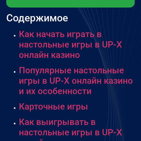
Содержимое
Как начать играть в
настольные игры в UP-X
онлайн казино
Популярные настольные
игры в UP-X онлайн казино
и их особенности
Карточные игры
Как выигрывать в
настольные игры в UP-X