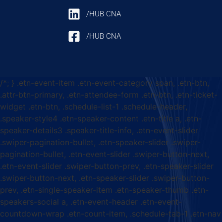
/HUB CNA
/HUB CNA
/*; } .etn-event-item .etn-event-category span, .etn-btn,
.attr-btn-primary, .etn-attendee-form .etn-btn, .etn-ticket-
widget .etn-btn, .schedule-list-1 .schedule-header,
.speaker-style4 .etn-speaker-content .etn-title a, .etn-
speaker-details3 .speaker-title-info, .etn-event-slider
.swiper-pagination-bullet, .etn-speaker-slider .swiper-
pagination-bullet, .etn-event-slider .swiper-button-next,
.etn-event-slider .swiper-button-prev, .etn-speaker-slider
.swiper-button-next, .etn-speaker-slider .swiper-button-
prev, .etn-single-speaker-item .etn-speaker-thumb .etn-
speakers-social a, .etn-event-header .etn-event-
countdown-wrap .etn-count-item, .schedule-tab-1 .etn-nav