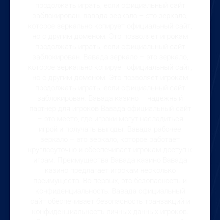
продолжать играть, если официальный сайт
заблокирован. вавада зеркало – это зеркало,
которое зеркально копирует официальный сайт,
но с другим доменом. Это позволяет игрокам
продолжать играть, если официальный сайт
заблокирован. Вавада зеркало – это зеркало,
которое зеркально копирует официальный сайт,
но с другим доменом. Это позволяет игрокам
продолжать играть, если официальный сайт
заблокирован. Вавада казино – надежный
партнер для игроков Вавада официальный сайт
– это место, где игроки могут насладиться
игрой и получать выгоды. Вавада рабочее
зеркало – это зеркало, которое работает
круглосуточно и обеспечивает игрокам доступ к
играм. Преимущества Вавада казино Вавада
казино предлагает игрокам несколько
преимуществ. Во-первых, это безопасность и
конфиденциальность. Вавада официальный
сайт обеспечивает безопасность транзакций и
конфиденциальность личных данных игроков.