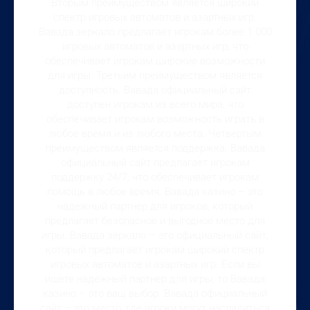
Вторым преимуществом является широкий
спектр игровых автоматов и азартных игр.
Вавада зеркало предлагает игрокам более 1 000
игровых автоматов и азартных игр, что
обеспечивает игрокам широкие возможности
для игры. Третьим преимуществом является
доступность. Вавада официальный сайт
доступен игрокам из всего мира, что
обеспечивает игрокам возможность играть в
любое время и из любого места. Четвертым
преимуществом является поддержка. Вавада
официальный сайт предлагает игрокам
поддержку 24/7, что обеспечивает игрокам
помощь в любое время. Вавада казино – это
надежный партнер для игроков, который
предлагает безопасное и выгодное место для
игры. Вавада зеркало – это официальный сайт,
который предлагает игрокам широкий спектр
игровых автоматов и азартных игр. Если вы
ищете надежный партнер для игры, то Вавада
казино – это ваш выбор. Вавада официальный
сайт – это место, где игроки могут насладиться