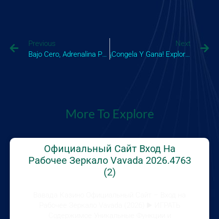
Previous
Next
Bajo Cero, Adrenalina Pura Domina El Arte De La Pesca En Hielo Con Este Increíble Juego De Ice Fishi
¡Congela Y Gana! Explora Si Tus Destrezas En Un Ice Fishing Game Pueden Traducirse En Dinero Real Y
More To Explore
Официальный Сайт Вход На
Рабочее Зеркало Vavada 2026.4763
(2)
Вавада Казино Официальный Сайт – Вход на
Рабочее Зеркало Vavada (2026) ▶️ ИГРАТЬ
Содержимое Уникальные Функции и