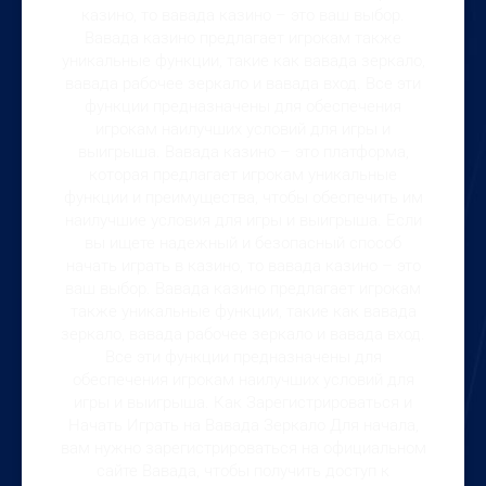
казино, то вавада казино – это ваш выбор.
Вавада казино предлагает игрокам также
уникальные функции, такие как вавада зеркало,
вавада рабочее зеркало и вавада вход. Все эти
функции предназначены для обеспечения
игрокам наилучших условий для игры и
выигрыша. Вавада казино – это платформа,
которая предлагает игрокам уникальные
функции и преимущества, чтобы обеспечить им
наилучшие условия для игры и выигрыша. Если
вы ищете надежный и безопасный способ
начать играть в казино, то вавада казино – это
ваш выбор. Вавада казино предлагает игрокам
также уникальные функции, такие как вавада
зеркало, вавада рабочее зеркало и вавада вход.
Все эти функции предназначены для
обеспечения игрокам наилучших условий для
игры и выигрыша. Как Зарегистрироваться и
Начать Играть на Вавада Зеркало Для начала,
вам нужно зарегистрироваться на официальном
сайте Вавада, чтобы получить доступ к