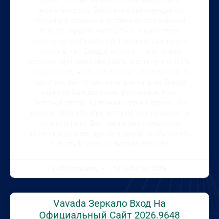
любые вопросы. Вам также рекомендуется
прочитать правила и условия использования
Вавада зеркала, чтобы быть в курсе всех
изменений и обновлений. Наконец, вам нужно
помнить, что Вавада зеркало – это только
зеркало официального сайта, и вам нужно быть
осторожным, чтобы не потерять свои деньги. С
радостью, вы готовы начать играть на Вавада
зеркало! Вам доступны различные игры,
включая слоты, карточные игры и другие. Вы
можете выбрать игру, которая вам нравится, и
начать играть. Вам также рекомендуется
прочитать отзывы других игроков, чтобы узнать
о их опыте игры на Вавада зеркале.
Luiz Damianco
1 De Julho De 2026
Vavada Зеркало Вход На
Официальный Сайт 2026.9648