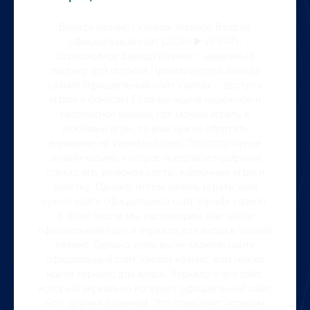
Вавада казино | Vavada Зеркало Вход на
официальный сайт (2026) ▶️ ИГРАТЬ
Содержимое Вавада казино – надежный
партнер для игроков Преимущества Вавада
казино Официальный сайт Vavada – доступ к
играм и бонусам Если вы ищете надежное и
безопасное казино, где можно играть в
любимые игры, то вам нужно обратить
внимание на Vavada казино. Это популярное
онлайн-казино, которое предлагает широкий
спектр игр, включая слоты, карточные игры и
рулетку. Однако, чтобы начать играть, вам
нужно найти официальный сайт Vavada казино.
В этом тексте мы рассмотрим, как найти
официальный сайт и зеркало для входа в Vavada
казино. Однако, если вы не можете найти
официальный сайт Vavada казино, вам нужно
найти зеркало для входа. Зеркало – это сайт,
который зеркально копирует официальный сайт,
но с другим доменом. Это позволяет игрокам