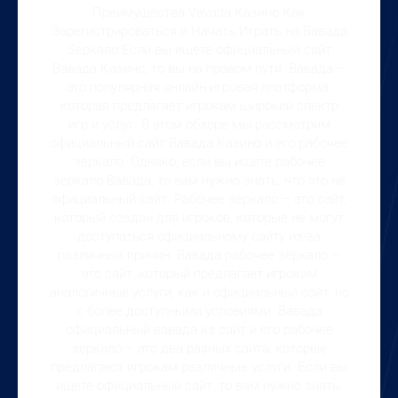
Преимущества Vavada Казино Как
Зарегистрироваться и Начать Играть на Вавада
Зеркало Если вы ищете официальный сайт
Вавада Казино, то вы на правом пути. Вавада –
это популярная онлайн-игровая платформа,
которая предлагает игрокам широкий спектр
игр и услуг. В этом обзоре мы рассмотрим
официальный сайт Вавада Казино и его рабочее
зеркало. Однако, если вы ищете рабочее
зеркало Вавада, то вам нужно знать, что это не
официальный сайт. Рабочее зеркало – это сайт,
который создан для игроков, которые не могут
доступаться официальному сайту из-за
различных причин. Вавада рабочее зеркало –
это сайт, который предлагает игрокам
аналогичные услуги, как и официальный сайт, но
с более доступными условиями. Вавада
официальный вавада кз сайт и его рабочее
зеркало – это два разных сайта, которые
предлагают игрокам различные услуги. Если вы
ищете официальный сайт, то вам нужно знать,