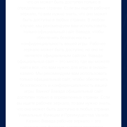
что он может быть доступен только в
определенных странах. Если вы ищете рабочее
зеркало, то вам нужно знать, что оно может
быть доступно в любых странах. В любом
случае, мы рекомендуем вам использовать
только официальный сайт Вавада, чтобы
обеспечить безопасность и
конфиденциальность вашей игры. Рабочее
зеркало может быть доступно, но оно не
является официальным сайтом. Вавада
официальный сайт – это место, где вы можете
найти все, что вам нужно для игры в онлайн-
казино. Мы рекомендуем вам использовать
только официальный сайт, чтобы обеспечить
безопасность и конфиденциальность вашей
игры. Важно! Вавада официальный сайт
доступен только в определенных странах. Если
вы ищете рабочее зеркало, то вам нужно знать,
что оно может быть доступно в любых странах.
Уникальные Функции и Преимущества Vavada
Казино Вавада рабочее зеркало – это
уникальная функция, которая позволяет