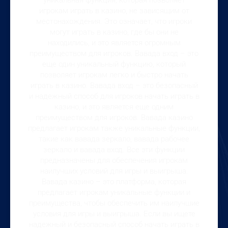
игрокам играть в казино, не зависящим от
местонахождения. Это означает, что игроки
могут играть в казино, где бы они не
находились, и это является огромным
преимуществом для игроков. Вавада вход – это
еще один уникальный функцию, который
позволяет игрокам легко и быстро начать
играть в казино. Вавада вход – это безопасный
и надежный способ для игроков начать играть в
казино, и это является еще одним
преимуществом для игроков. Вавада казино
предлагает игрокам также уникальные функции,
такие как вавада зеркало, вавада рабочее
зеркало и вавада вход. Все эти функции
предназначены для обеспечения игрокам
наилучших условий для игры и выигрыша.
Вавада казино – это платформа, которая
предлагает игрокам уникальные функции и
преимущества, чтобы обеспечить им наилучшие
условия для игры и выигрыша. Если вы ищете
надежный и безопасный способ начать играть в