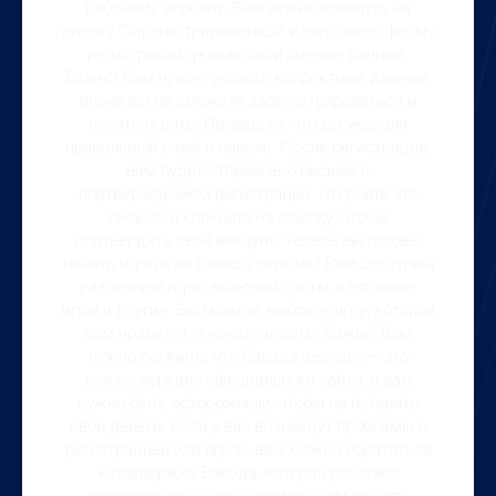
рабочему зеркалу. Вам нужно кликнуть на
кнопку “Зарегистрироваться” и заполнить форму
регистрации, указав свои личные данные.
Важно! Вам нужно указать корректные данные,
иначе вы не сможете зарегистрироваться и
начать играть. Проверьте, что вы указали
правильный email и пароль. После регистрации,
вам будет отправлено письмо с
подтверждением регистрации. Откройте это
письмо и кликните на ссылку, чтобы
подтвердить свой аккаунт. Теперь вы готовы
начать играть на Вавада зеркало! Вам доступны
различные игры, включая слоты, карточные
игры и другие. Вы можете выбрать игру, которая
вам нравится, и начать играть. Важно! Вам
нужно помнить, что Вавада зеркало – это
только зеркало официального сайта, и вам
нужно быть осторожным, чтобы не потерять
свои деньги. Если у вас возникнут проблемы с
регистрацией или игрой, вам можно обратиться
к поддержке Вавада, которая работает
круглосуточно, чтобы помочь вам решить