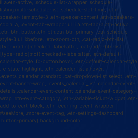
li a.etn-active, .schedule-list-wrapper .schedule-
listing.multi-schedule-list .schedule-slot-time, .etn-
speaker-item.style-3 .etn-speaker-content .etn-speakers-
social a, .event-tab-wrapper ul li a.etn-tab-a.etn-active,
.etn-btn, button.etn-btn.etn-btn-primary, .etn-schedule-
style-3 ul li:before, .etn-zoom-btn, .cat-radio-btn-list
[type=radio]:checked+label:after, .cat-radio-btn-list
[type=radio]:not(:checked)+label:after, .etn-default-
calendar-style .fc-button:hover, .etn-default-calendar-style
.fc-state-highlight, .etn-calender-list a:hover,
.events_calendar_standard .cat-dropdown-list select, .etn-
event-banner-wrap, .events_calendar_list .calendar-event-
details .calendar-event-content .calendar-event-category-
wrap .etn-event-category, .etn-variable-ticket-widget .etn-
add-to-cart-block, .etn-recurring-event-wrapper
#seeMore, .more-event-tag, .etn-settings-dashboard
.button-primary{ background-color: