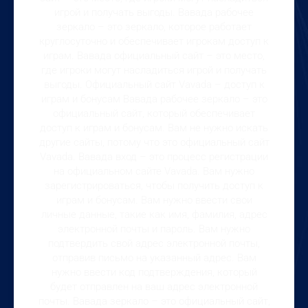
игрой и получать выгоды. Вавада рабочее
зеркало – это зеркало, которое работает
круглосуточно и обеспечивает игрокам доступ к
играм. Вавада официальный сайт – это место,
где игроки могут насладиться игрой и получать
выгоды. Официальный сайт Vavada – доступ к
играм и бонусам Вавада рабочее зеркало – это
официальный сайт, который обеспечивает
доступ к играм и бонусам. Вам не нужно искать
другие сайты, потому что это официальный сайт
Vavada. Вавада вход – это процесс регистрации
на официальном сайте Vavada. Вам нужно
зарегистрироваться, чтобы получить доступ к
играм и бонусам. Вам нужно ввести свои
личные данные, такие как имя, фамилия, адрес
электронной почты и пароль. Вам нужно
подтвердить свой адрес электронной почты,
отправив письмо на указанный адрес. Вам
нужно ввести код подтверждения, который
будет отправлен на ваш адрес электронной
почты. Вавада зеркало – это официальный сайт,