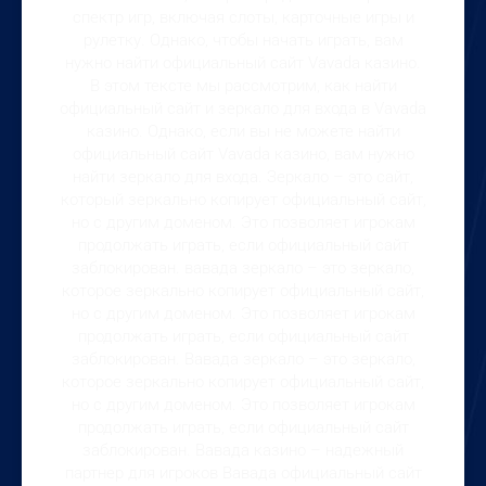
спектр игр, включая слоты, карточные игры и
рулетку. Однако, чтобы начать играть, вам
нужно найти официальный сайт Vavada казино.
В этом тексте мы рассмотрим, как найти
официальный сайт и зеркало для входа в Vavada
казино. Однако, если вы не можете найти
официальный сайт Vavada казино, вам нужно
найти зеркало для входа. Зеркало – это сайт,
который зеркально копирует официальный сайт,
но с другим доменом. Это позволяет игрокам
продолжать играть, если официальный сайт
заблокирован. вавада зеркало – это зеркало,
которое зеркально копирует официальный сайт,
но с другим доменом. Это позволяет игрокам
продолжать играть, если официальный сайт
заблокирован. Вавада зеркало – это зеркало,
которое зеркально копирует официальный сайт,
но с другим доменом. Это позволяет игрокам
продолжать играть, если официальный сайт
заблокирован. Вавада казино – надежный
партнер для игроков Вавада официальный сайт