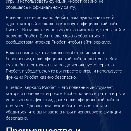
игры и использовать функции Риобет казино, не
обращаясь к официальному сайту.
Если вы ищете зеркало Риобет, вам нужно найти веб-
адрес, который зеркально копирует официальный сайт
Риобет. Вы можете использовать поисковики, чтобы найти
зеркало Риобет. Вам также можно обратиться к
сообществам игроков Риобет, чтобы найти зеркало.
Важно помнить, что зеркало Риобет не является
безопасным, если официальный сайт не доступен. Вам
нужно быть осторожным, когда используете зеркало
Риобет, и убедиться, что вы играете в игры и используете
функции Риобет казино безопасно.
В целом, зеркало Риобет – это полезный инструмент,
который позволяет игрокам Риобет казино играть в игры и
использовать функции, даже если официальный сайт не
доступен. Однако, вам нужно быть осторожным и
убедиться, что вы играете в игры и используете функции
безопасно.