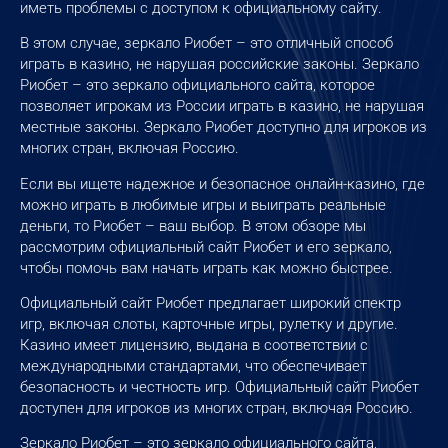
иметь проблемы с доступом к официальному сайту.
В этом случае, зеркало Риобет – это отличный способ
играть в казино, не нарушая российские законы. Зеркало
Риобет – это зеркало официального сайта, которое
позволяет игрокам из России играть в казино, не нарушая
местные законы. Зеркало Риобет доступно для игроков из
многих стран, включая Россию.
Если вы ищете надежное и безопасное онлайн-казино, где
можно играть в любимые игры и выиграть реальные
деньги, то Риобет – ваш выбор. В этом обзоре мы
рассмотрим официальный сайт Риобет и его зеркало,
чтобы помочь вам начать играть как можно быстрее.
Официальный сайт Риобет предлагает широкий спектр
игр, включая слоты, карточные игры, рулетку и другие.
Казино имеет лицензию, выдана в соответствии с
международными стандартами, что обеспечивает
безопасность и честность игр. Официальный сайт Риобет
доступен для игроков из многих стран, включая Россию.
Зеркало Риобет – это зеркало официального сайта,