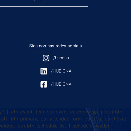
Siga-nos nas redes sociais
/hubcna
/HUB CNA
/HUB CNA
/*; } .etn-event-item .etn-event-category span, .etn-btn,
.attr-btn-primary, .etn-attendee-form .etn-btn, .etn-ticket-
widget .etn-btn, .schedule-list-1 .schedule-header,