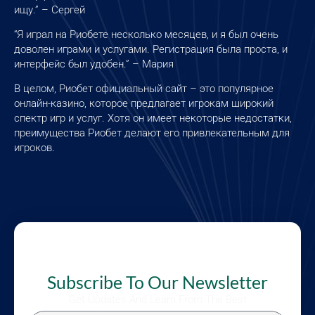
ищу.” – Сергей
“Я играл на Риобете несколько месяцев, и я был очень
доволен играми и услугами. Регистрация была проста, и
интерфейс был удобен.” – Мария
В целом, Риобет официальный сайт – это популярное
онлайн-казино, которое предлагает игрокам широкий
спектр игр и услуг. Хотя он имеет некоторые недостатки,
преимущества Риобет делают его привлекательным для
игроков.
Subscribe To Our Newsletter
Get Updates And Learn From The Best