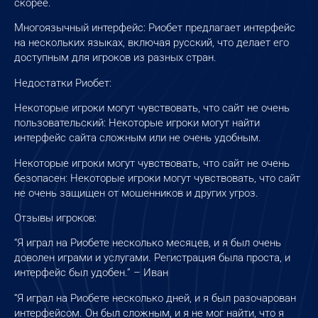
скорее.
Многоязычный интерфейс: Риобет предлагает интерфейс
на нескольких языках, включая русский, что делает его
доступным для игроков из разных стран.
Недостатки Риобет:
Некоторые игроки могут чувствовать, что сайт не очень
пользовательский: Некоторые игроки могут найти
интерфейс сайта сложным или не очень удобным.
Некоторые игроки могут чувствовать, что сайт не очень
безопасен: Некоторые игроки могут чувствовать, что сайт
не очень защищен от мошенников и других угроз.
Отзывы игроков:
“Я играл на Риобете несколько месяцев, и я был очень
доволен играми и услугами. Регистрация была проста, и
интерфейс был удобен.” – Иван
“Я играл на Риобете несколько дней, и я был разочарован
интерфейсом. Он был сложным, и я не мог найти, что я