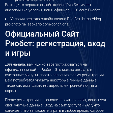
Важно, что зеркало онлайн-казино Рио Бет имеет
аналогичные условия, как и официальный сайт Риобет.
Условия зеркала онлайн-казино Рио Бет: https://blog-
pro-photo.ru/ зеркало.com/conditions
Официальный Сайт
Риобет: регистрация, вход
и игры
Для начала, вам нужно зарегистрироваться на
официальном сайте Риобет. Это можно сделать в
считанные минуты, просто заполнив форму регистрации.
Вам потребуется указать некоторые личные данные,
такие как имя, фамилия, адрес электронной почты и
пароль.
После регистрации, вы сможете войти на сайт, используя
свои учетные данные. Вход на сайт доступен 24/7, что
означает, что вы можете играть в любое время, которое