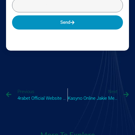
Send
Previous
Next
4rabet Official Website Deposits Withdrawals And Payment Methods.1081
Kasyno Online Jakie Metody Patnoci S Dostpne.1440 (2)
More To Explore