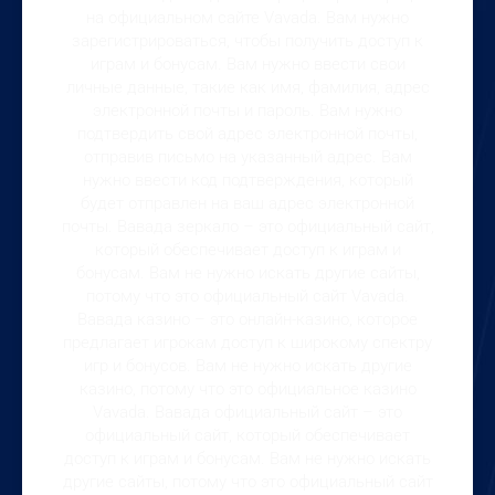
на официальном сайте Vavada. Вам нужно
зарегистрироваться, чтобы получить доступ к
играм и бонусам. Вам нужно ввести свои
личные данные, такие как имя, фамилия, адрес
электронной почты и пароль. Вам нужно
подтвердить свой адрес электронной почты,
отправив письмо на указанный адрес. Вам
нужно ввести код подтверждения, который
будет отправлен на ваш адрес электронной
почты. Вавада зеркало – это официальный сайт,
который обеспечивает доступ к играм и
бонусам. Вам не нужно искать другие сайты,
потому что это официальный сайт Vavada.
Вавада казино – это онлайн-казино, которое
предлагает игрокам доступ к широкому спектру
игр и бонусов. Вам не нужно искать другие
казино, потому что это официальное казино
Vavada. Вавада официальный сайт – это
официальный сайт, который обеспечивает
доступ к играм и бонусам. Вам не нужно искать
другие сайты, потому что это официальный сайт