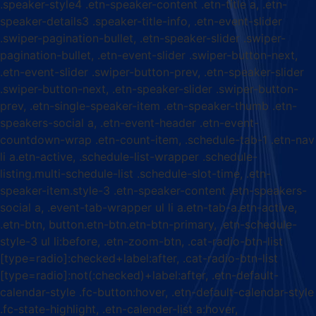
.speaker-style4 .etn-speaker-content .etn-title a, .etn-
speaker-details3 .speaker-title-info, .etn-event-slider
.swiper-pagination-bullet, .etn-speaker-slider .swiper-
pagination-bullet, .etn-event-slider .swiper-button-next,
.etn-event-slider .swiper-button-prev, .etn-speaker-slider
.swiper-button-next, .etn-speaker-slider .swiper-button-
prev, .etn-single-speaker-item .etn-speaker-thumb .etn-
speakers-social a, .etn-event-header .etn-event-
countdown-wrap .etn-count-item, .schedule-tab-1 .etn-nav
li a.etn-active, .schedule-list-wrapper .schedule-
listing.multi-schedule-list .schedule-slot-time, .etn-
speaker-item.style-3 .etn-speaker-content .etn-speakers-
social a, .event-tab-wrapper ul li a.etn-tab-a.etn-active,
.etn-btn, button.etn-btn.etn-btn-primary, .etn-schedule-
style-3 ul li:before, .etn-zoom-btn, .cat-radio-btn-list
[type=radio]:checked+label:after, .cat-radio-btn-list
[type=radio]:not(:checked)+label:after, .etn-default-
calendar-style .fc-button:hover, .etn-default-calendar-style
.fc-state-highlight, .etn-calender-list a:hover,