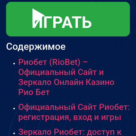
▶️
ИГРАТЬ
Содержимое
Риобет (RioBet) –
Официальный Сайт и
Зеркало Онлайн Казино
Рио Бет
Официальный Сайт Риобет:
регистрация, вход и игры
Зеркало Риобет: доступ к