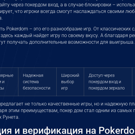
сайту через покердом вход, а в случае блокировки – испол
тирует, что игроки всегда смогут наслаждаться своими л
в.
ть Pokerdom – это его разнообразие игр. От классических 
 здесь каждый найдет игру по своему вкусу. А благодаря 
огут получать дополнительные возможности для выигрыша.
лярные
Надежная
Широкий
Доступ через
и и
система
выбор
покердом вход и
сы
безопасности
игр
покердом зеркало
предлагает не только качественные игры, но и надежную п
аря этим преимуществам, покер дом стал одним из самых
х Рунета.
ия и верификация на Pokerd