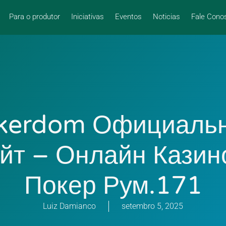
Para o produtor
Iniciativas
Eventos
Noticias
Fale Cono
kerdom Официаль
йт – Онлайн Казин
Покер Рум.171
Luiz Damianco
setembro 5, 2025