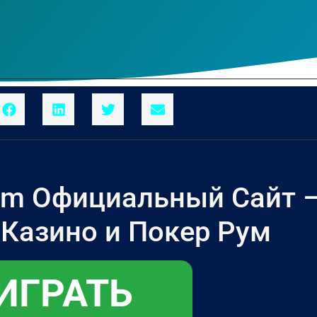
om Официальный Сайт 
Казино и Покер Рум
 ИГРАТЬ