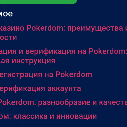
мое
казино Pokerdom: преимущества 
ости
ация и верификация на Pokerdom
ая инструкция
Регистрация на Pokerdom
Верификация аккаунта
Pokerdom: разнообразие и качест
ом: классика и инновации