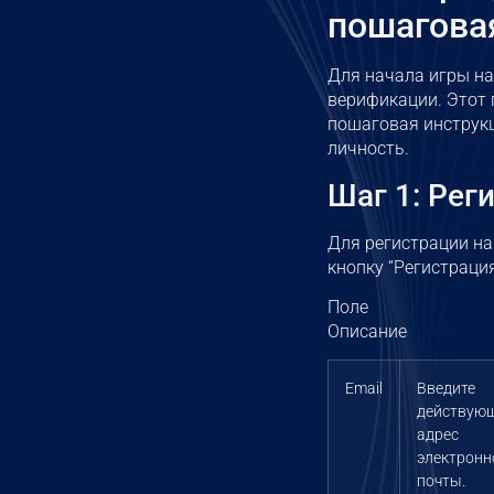
пошагова
Для начала игры на
верификации. Этот 
пошаговая инструкц
личность.
Шаг 1: Рег
Для регистрации на
кнопку “Регистраци
Поле
Описание
Email
Введите
действую
адрес
электронн
почты.