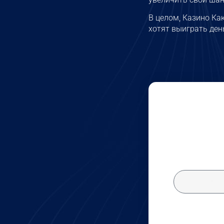
В целом, Казино Ка
хотят выиграть ден