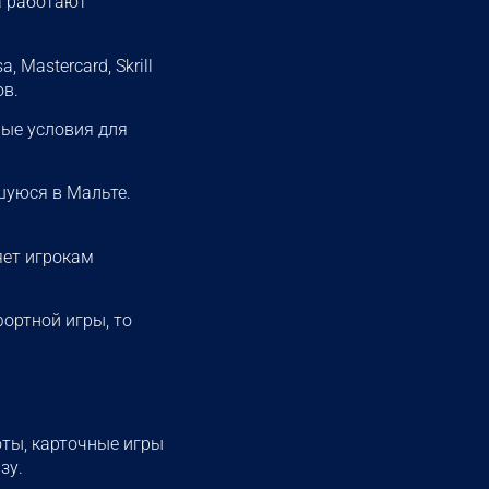
да работают
 Mastercard, Skrill
ов.
ные условия для
шуюся в Мальте.
яет игрокам
фортной игры, то
!
оты, карточные игры
зу.