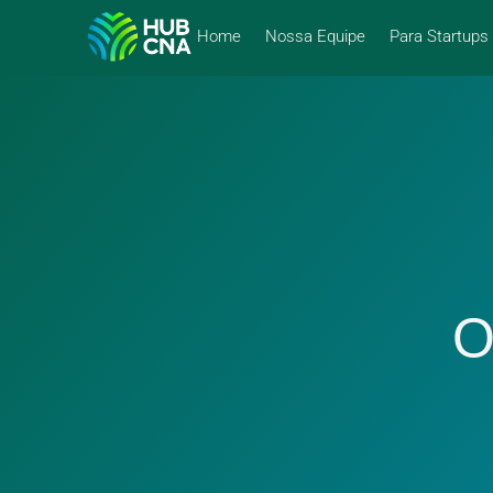
Home
Nossa Equipe
Para Startups
О