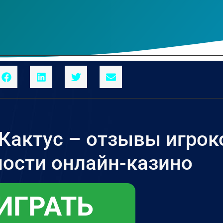
Кактус – отзывы игрок
ости онлайн-казино
 ИГРАТЬ