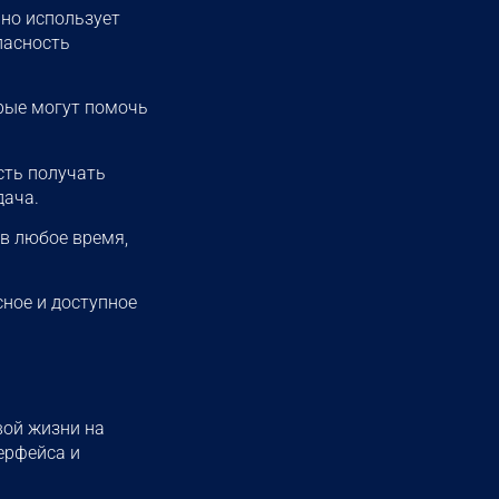
но использует
пасность
орые могут помочь
сть получать
дача.
 в любое время,
сное и доступное
вой жизни на
ерфейса и