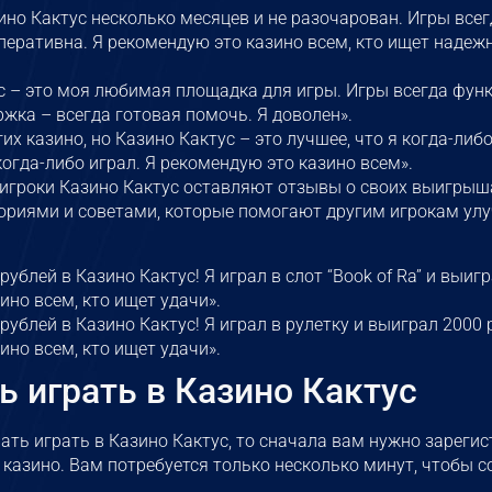
зино Кактус несколько месяцев и не разочарован. Игры всег
перативна. Я рекомендую это казино всем, кто ищет надеж
с – это моя любимая площадка для игры. Игры всегда фун
ржка – всегда готовая помочь. Я доволен».
гих казино, но Казино Кактус – это лучшее, что я когда-либ
когда-либо играл. Я рекомендую это казино всем».
 игроки Казино Кактус оставляют отзывы о своих выигрыша
ториями и советами, которые помогают другим игрокам ул
рублей в Казино Кактус! Я играл в слот “Book of Ra” и выиг
ино всем, кто ищет удачи».
рублей в Казино Кактус! Я играл в рулетку и выиграл 2000 
ино всем, кто ищет удачи».
ь играть в Казино Кактус
ать играть в Казино Кактус, то сначала вам нужно зареги
казино. Вам потребуется только несколько минут, чтобы с