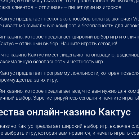
сяцев, и я не могу сказать, что я разочарован. Игры всег
ржка клиентов – отличная» – пишет один из игроков.
Кактус предлагает несколько способов оплаты, включая Visa,
еспечивает максимальную комфорт и безопасность для игрок
йн-казино, которое предлагает широкий выбор игр и отлич
Кактус – отличный выбор. Начните играть сегодня!
 что казино Кактус имеет лицензию на операцию, выделив
аксимальную безопасность и честность игр.
 Кактус предлагает программу лояльности, которая позвол
преимущества за их игру.
йн-казино, которое предлагает все, что вам нужно для ком
личный выбор. Зарегистрируйтесь сегодня и начните играть
ства онлайн-казино Кактус
-казино Кактус предлагает широкий выбор игр, включая сл
е выбрать игру, которая вам нравится, и начать играть сра