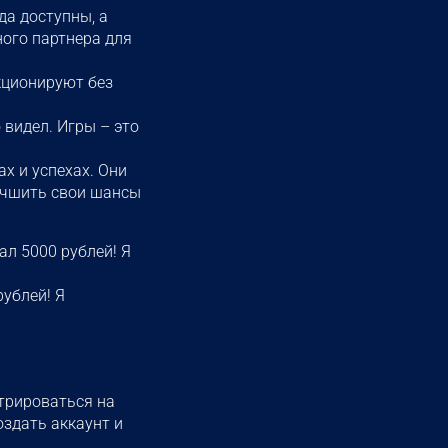
да доступны, а
ного партнера для
кционируют без
о видел. Игры – это
х и успехах. Они
учшить свои шансы
рал 5000 рублей! Я
рублей! Я
стрироваться на
оздать аккаунт и