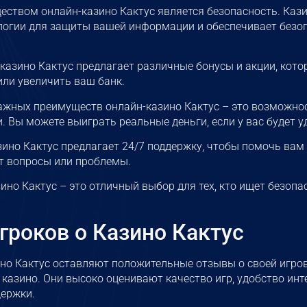
ством онлайн-казино Кактус является безопасность. Кази
логии для защиты вашей информации и обеспечивает безо
-казино Кактус предлагает различные бонусы и акции, кот
или увеличить ваш банк.
ажных преимуществ онлайн-казино Кактус – это возможно
 Вы можете выиграть реальные деньги, если у вас будет у
зино Кактус предлагает 24/7 поддержку, чтобы помочь вам
ут вопросы или проблемы.
ино Кактус – это отличный выбор для тех, кто ищет безопа
гроков о Казино Кактус
но Кактус оставляют положительные отзывы о своей игро
казино. Они высоко оценивают качество игр, удобство инт
держки.