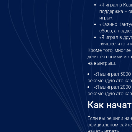
«Я играл в Ка
поддержка – о
игры».
«Казино Какту
сбоев, а подде
«Я играл в дру
лучшее, что я 
Кроме того, многие
делятся своими ис
на выигрыш.
«Я выиграл 5000 
рекомендую это каз
«Я выиграл 2000 
рекомендую это каз
Как начат
Если вы решили нач
официальном сайте 
начать играть.