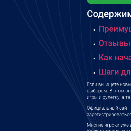
Содержи
Преимущ
Отзывы 
Как нач
Шаги дл
Если вы ищете новы
выбором. В этом он
игры и рулетку, а 
Официальный сайт к
зарегистрироваться
Многие игроки уже 