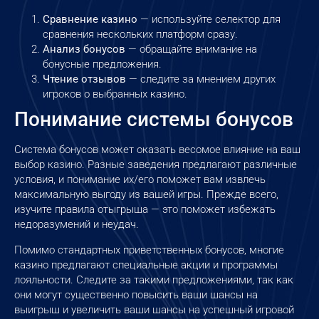
Сравнение казино
— используйте селектор для
сравнения нескольких платформ сразу.
Анализ бонусов
— обращайте внимание на
бонусные предложения.
Чтение отзывов
— следите за мнением других
игроков о выбранных казино.
Понимание системы бонусов
Система бонусов может оказать весомое влияние на ваш
выбор казино. Разные заведения предлагают различные
условия, и понимание их/его поможет вам извлечь
максимальную выгоду из вашей игры. Прежде всего,
изучите правила отыгрыша — это поможет избежать
недоразумений и неудач.
Помимо стандартных приветственных бонусов, многие
казино предлагают специальные акции и программы
лояльности. Следите за такими предложениями, так как
они могут существенно повысить ваши шансы на
выигрыш и увеличить ваши шансы на успешный игровой