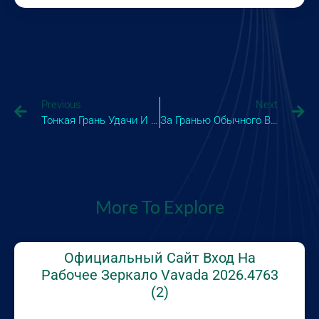
Previous
Next
Тонкая Грань Удачи И Стратегии Не Упустите Шанс С Драгон Мани.
За Гранью Обычного Возможности, Которые Открывает Драгон Мани!
More To Explore
Официальный Сайт Вход На
Рабочее Зеркало Vavada 2026.4763
(2)