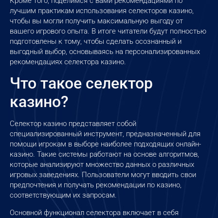
Кроме того, поделимся с вами рекомендациями по
лучшим практикам использования селекторов казино,
чтобы вы могли получить максимальную выгоду от
вашего игрового опыта. В итоге читатели будут полностью
подготовлены к тому, чтобы сделать осознанный и
выгодный выбор, основываясь на персонализированных
рекомендациях селектора казино.
Что такое селектор
казино?
Селектор казино представляет собой
специализированный инструмент, предназначенный для
помощи игрокам в выборе наиболее подходящих онлайн-
казино. Такие системы работают на основе алгоритмов,
которые анализируют множество данных о различных
игровых заведениях. Пользователи могут вводить свои
предпочтения и получать рекомендации по казино,
соответствующим их запросам.
Основной функционал селектора включает в себя