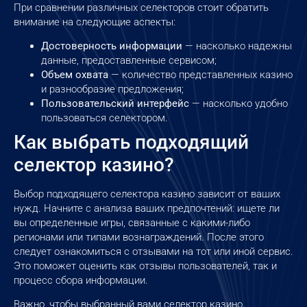
При сравнении различных селекторов стоит обратить
внимание на следующие аспекты:
Достоверность информации
— насколько надежны
данные, предоставленные сервисом;
Объем охвата
— количество представленных казино
и разнообразие предложения;
Пользовательский интерфейс
— насколько удобно
пользоваться селектором.
Как выбрать подходящий
селектор казино?
Выбор подходящего селектора казино зависит от ваших
нужд. Начните с анализа ваших предпочтений: ищете ли
вы определенные игры, связанные с какими-либо
регионами или типами вознаграждений. После этого
следует ознакомиться с отзывами на тот или иной сервис.
Это поможет оценить как отзывы пользователей, так и
процесс сбора информации.
Важно, чтобы выбранный вами селектор казино