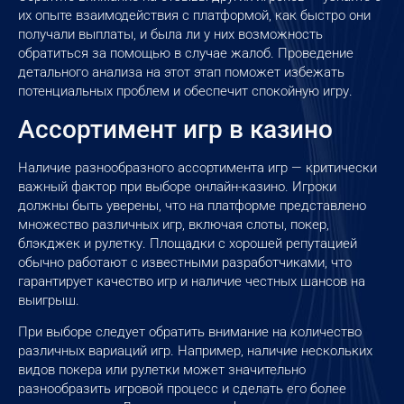
их опыте взаимодействия с платформой, как быстро они
получали выплаты, и была ли у них возможность
обратиться за помощью в случае жалоб. Проведение
детального анализа на этот этап поможет избежать
потенциальных проблем и обеспечит спокойную игру.
Ассортимент игр в казино
Наличие разнообразного ассортимента игр — критически
важный фактор при выборе онлайн-казино. Игроки
должны быть уверены, что на платформе представлено
множество различных игр, включая слоты, покер,
блэкджек и рулетку. Площадки с хорошей репутацией
обычно работают с известными разработчиками, что
гарантирует качество игр и наличие честных шансов на
выигрыш.
При выборе следует обратить внимание на количество
различных вариаций игр. Например, наличие нескольких
видов покера или рулетки может значительно
разнообразить игровой процесс и сделать его более