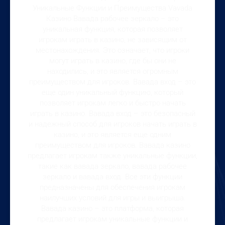
Уникальные Функции и Преимущества Vavada
Казино Вавада рабочее зеркало – это
уникальная функция, которая позволяет
игрокам играть в казино, не зависящим от
местонахождения. Это означает, что игроки
могут играть в казино, где бы они не
находились, и это является огромным
преимуществом для игроков. Вавада вход – это
еще один уникальный функцию, который
позволяет игрокам легко и быстро начать
играть в казино. Вавада вход – это безопасный
и надежный способ для игроков начать играть в
казино, и это является еще одним
преимуществом для игроков. Вавада казино
предлагает игрокам также уникальные функции,
такие как вавада зеркало, вавада рабочее
зеркало и вавада вход. Все эти функции
предназначены для обеспечения игрокам
наилучших условий для игры и выигрыша.
Вавада казино – это платформа, которая
предлагает игрокам уникальные функции и