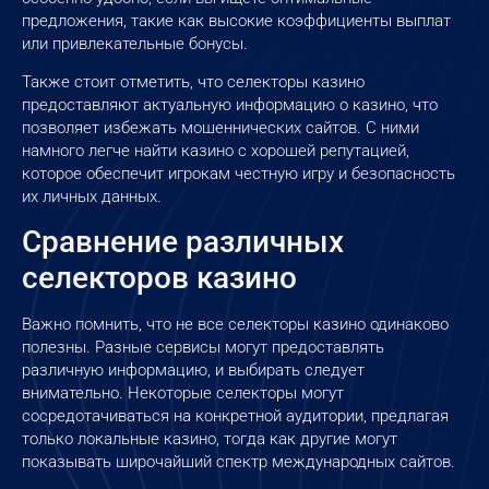
предложения, такие как высокие коэффициенты выплат
или привлекательные бонусы.
Также стоит отметить, что селекторы казино
предоставляют актуальную информацию о казино, что
позволяет избежать мошеннических сайтов. С ними
намного легче найти казино с хорошей репутацией,
которое обеспечит игрокам честную игру и безопасность
их личных данных.
Сравнение различных
селекторов казино
Важно помнить, что не все селекторы казино одинаково
полезны. Разные сервисы могут предоставлять
различную информацию, и выбирать следует
внимательно. Некоторые селекторы могут
сосредотачиваться на конкретной аудитории, предлагая
только локальные казино, тогда как другие могут
показывать широчайший спектр международных сайтов.