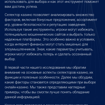
использовать для выбора и как этот инструмент поможет
вам достичь успеха.
Селектор казино позволяет анализировать множество
факторов, включая бонусные предложения, ассортимент
игр, уровни безопасности и репутацию заведения.
Используя такие инструменты, игроки могут избежать
потенциально мошеннических сайтов и выбрать только
надежные платформы. Это особенно важно в условиях,
когда интернет-финансы могут стать мишенью для
злоумышленников. Зная, какие параметры учитывать,
игроки могут избежать потерь и сделать осознанный
выбор.
В первой части нашего исследования мы обратим
внимание на основные аспекты селекторов казино, их
функции и полезные особенности. Далее мы обсудим,
какие факторы становятся определяющими при выборе
онлайн-казино. Мы также представим наглядные
примеры, чтобы вы смогли лучше понять обладание
данной информацией.