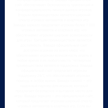
сайт обеспечивает безопасность транзакций и
конфиденциальность личных данных игроков.
Вторым преимуществом является широкий
спектр игровых автоматов и азартных игр.
Вавада зеркало предлагает игрокам более 1 000
игровых автоматов и азартных игр, что
обеспечивает игрокам широкие возможности
для игры. Третьим преимуществом является
доступность. Вавада официальный сайт
доступен игрокам из всего мира, что
обеспечивает игрокам возможность играть в
любое время и из любого места. Четвертым
преимуществом является поддержка. Вавада
официальный сайт предлагает игрокам
поддержку 24/7, что обеспечивает игрокам
помощь в любое время. Вавада казино – это
надежный партнер для игроков, который
предлагает безопасное и выгодное место для
игры. Вавада зеркало – это официальный сайт,
который предлагает игрокам широкий спектр
игровых автоматов и азартных игр. Если вы