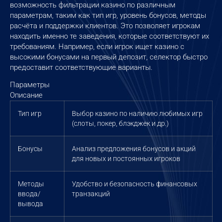
возможность фильтрации казино по различным
параметрам, таким как тип игр, уровень бонусов, методы
расчёта и поддержки клиентов. Это позволяет игрокам
находить именно те заведения, которые соответствуют их
требованиям. Например, если игрок ищет казино с
высокими бонусами на первый депозит, селектор быстро
предоставит соответствующие варианты.
Параметры
Описание
Тип игр
Выбор казино по наличию любимых игр
(слоты, покер, блэкджек и др.)
Бонусы
Анализ предложения бонусов и акций
для новых и постоянных игроков
Методы
Удобство и безопасность финансовых
ввода/
транзакций
вывода