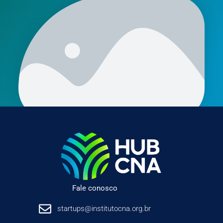
Fale conosco
startups@institutocna.org.br