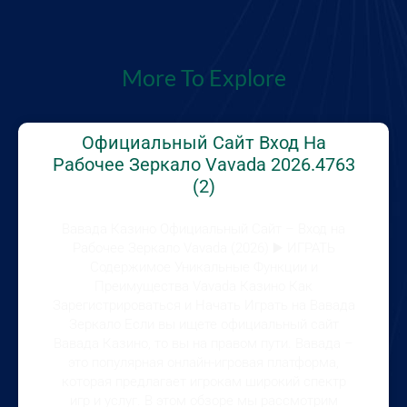
More To Explore
Официальный Сайт Вход На
Рабочее Зеркало Vavada 2026.4763
(2)
Вавада Казино Официальный Сайт – Вход на
Рабочее Зеркало Vavada (2026) ▶️ ИГРАТЬ
Содержимое Уникальные Функции и
Преимущества Vavada Казино Как
Зарегистрироваться и Начать Играть на Вавада
Зеркало Если вы ищете официальный сайт
Вавада Казино, то вы на правом пути. Вавада –
это популярная онлайн-игровая платформа,
которая предлагает игрокам широкий спектр
игр и услуг. В этом обзоре мы рассмотрим