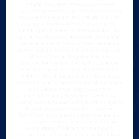
которая предлагает игрокам уникальные
функции и преимущества, чтобы обеспечить им
наилучшие условия для игры и выигрыша. Если
вы ищете надежный и безопасный способ
начать играть в казино, то вавада казино – это
ваш выбор. Вавада казино предлагает игрокам
также уникальные функции, такие как вавада
зеркало, вавада рабочее зеркало и вавада вход.
Все эти функции предназначены для
обеспечения игрокам наилучших условий для
игры и выигрыша. Как Зарегистрироваться и
Начать Играть на Вавада Зеркало Для начала,
вам нужно зарегистрироваться на официальном
сайте Вавада, чтобы получить доступ к
рабочему зеркалу. Вам нужно кликнуть на
кнопку “Зарегистрироваться” и заполнить форму
регистрации, указав свои личные данные.
Важно! Вам нужно указать корректные данные,
иначе вы не сможете зарегистрироваться и
начать играть. Проверьте, что вы указали
правильный email и пароль. После регистрации,