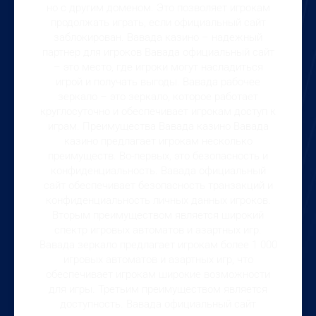
но с другим доменом. Это позволяет игрокам
продолжать играть, если официальный сайт
заблокирован. Вавада казино – надежный
партнер для игроков Вавада официальный сайт
– это место, где игроки могут насладиться
игрой и получать выгоды. Вавада рабочее
зеркало – это зеркало, которое работает
круглосуточно и обеспечивает игрокам доступ к
играм. Преимущества Вавада казино Вавада
казино предлагает игрокам несколько
преимуществ. Во-первых, это безопасность и
конфиденциальность. Вавада официальный
сайт обеспечивает безопасность транзакций и
конфиденциальность личных данных игроков.
Вторым преимуществом является широкий
спектр игровых автоматов и азартных игр.
Вавада зеркало предлагает игрокам более 1 000
игровых автоматов и азартных игр, что
обеспечивает игрокам широкие возможности
для игры. Третьим преимуществом является
доступность. Вавада официальный сайт