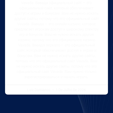
Vavada. Вавада официальный сайт – это
официальный сайт, который обеспечивает
доступ к играм и бонусам. Вам не нужно искать
другие сайты, потому что это официальный сайт
Vavada. Вавада – это онлайн-казино, которое
предлагает игрокам доступ к широкому спектру
игр и бонусов. Вам не нужно искать другие
казино, потому что это официальное казино
Vavada. Вавада зеркало – это официальный
сайт, который обеспечивает доступ к играм и
бонусам. Вам не нужно искать другие сайты,
потому что это официальный сайт Vavada. Вам
не нужно искать другие сайты, потому что это
официальный сайт Vavada. Вам нужно только
зарегистрироваться и начать играть.
Luiz Damianco
1 De Julho De 2026