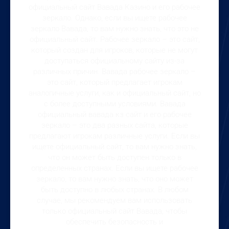
официальный сайт Вавада Казино и его рабочее
зеркало. Однако, если вы ищете рабочее
зеркало Вавада, то вам нужно знать, что это не
официальный сайт. Рабочее зеркало – это сайт,
который создан для игроков, которые не могут
доступаться официальному сайту из-за
различных причин. Вавада рабочее зеркало –
это сайт, который предлагает игрокам
аналогичные услуги, как и официальный сайт, но
с более доступными условиями. Вавада
официальный вавада кз сайт и его рабочее
зеркало – это два разных сайта, которые
предлагают игрокам различные услуги. Если вы
ищете официальный сайт, то вам нужно знать,
что он может быть доступен только в
определенных странах. Если вы ищете рабочее
зеркало, то вам нужно знать, что оно может
быть доступно в любых странах. В любом
случае, мы рекомендуем вам использовать
только официальный сайт Вавада, чтобы
обеспечить безопасность и