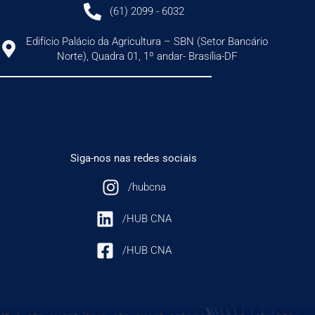
(61) 2099 - 6032
Edifício Palácio da Agricultura – SBN (Setor Bancário
Norte), Quadra 01, 1º andar- Brasília-DF
Siga-nos nas redes sociais
/hubcna
/HUB CNA
/HUB CNA