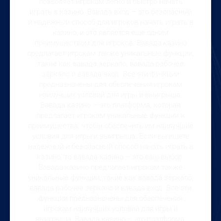
позволяет игрокам легко и быстро начать
играть в казино. Вавада вход – это безопасный
и надежный способ для игроков начать играть в
казино, и это является еще одним
преимуществом для игроков. Вавада казино
предлагает игрокам также уникальные функции,
такие как вавада зеркало, вавада рабочее
зеркало и вавада вход. Все эти функции
предназначены для обеспечения игрокам
наилучших условий для игры и выигрыша.
Вавада казино – это платформа, которая
предлагает игрокам уникальные функции и
преимущества, чтобы обеспечить им наилучшие
условия для игры и выигрыша. Если вы ищете
надежный и безопасный способ начать играть в
казино, то вавада казино – это ваш выбор.
Вавада казино предлагает игрокам также
уникальные функции, такие как вавада зеркало,
вавада рабочее зеркало и вавада вход. Все эти
функции предназначены для обеспечения
игрокам наилучших условий для игры и
выигрыша. Вавада казино – это платформа,