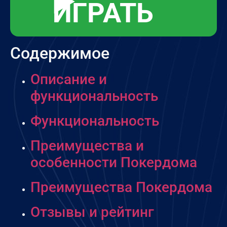
▶️
ИГРАТЬ
Содержимое
Описание и
функциональность
Функциональность
Преимущества и
особенности Покердома
Преимущества Покердома
Отзывы и рейтинг