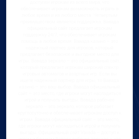
доступен игрокам из всего мира, что
обеспечивает игрокам возможность играть в
любое время и из любого места. Четвертым
преимуществом является поддержка. Вавада
официальный сайт предлагает игрокам
поддержку 24/7, что обеспечивает игрокам
помощь в любое время. Вавада казино – это
надежный партнер для игроков, который
предлагает безопасное и выгодное место для
игры. Вавада зеркало – это официальный сайт,
который предлагает игрокам широкий спектр
игровых автоматов и азартных игр. Если вы
ищете надежный партнер для игры, то Вавада
казино – это ваш выбор. Вавада официальный
сайт – это место, где игроки могут насладиться
игрой и получать выгоды. Вавада рабочее
зеркало – это зеркало, которое работает
круглосуточно и обеспечивает игрокам доступ к
играм. Вавада официальный сайт – это место,
где игроки могут насладиться игрой и получать
выгоды. Официальный сайт Vavada – доступ к
играм и бонусам Вавада рабочее зеркало – это