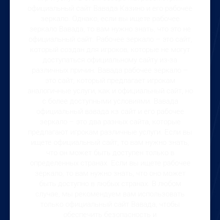
официальный сайт Вавада Казино и его рабочее
зеркало. Однако, если вы ищете рабочее
зеркало Вавада, то вам нужно знать, что это не
официальный сайт. Рабочее зеркало – это сайт,
который создан для игроков, которые не могут
доступаться официальному сайту из-за
различных причин. Вавада рабочее зеркало –
это сайт, который предлагает игрокам
аналогичные услуги, как и официальный сайт, но
с более доступными условиями. Вавада
официальный вавада кз сайт и его рабочее
зеркало – это два разных сайта, которые
предлагают игрокам различные услуги. Если вы
ищете официальный сайт, то вам нужно знать,
что он может быть доступен только в
определенных странах. Если вы ищете рабочее
зеркало, то вам нужно знать, что оно может
быть доступно в любых странах. В любом
случае, мы рекомендуем вам использовать
только официальный сайт Вавада, чтобы
обеспечить безопасность и