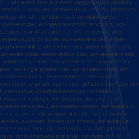
/*; } .etn-event-item .etn-event-category span, .etn-btn,
.attr-btn-primary, .etn-attendee-form .etn-btn, .etn-ticket-
widget .etn-btn, .schedule-list-1 .schedule-header,
.speaker-style4 .etn-speaker-content .etn-title a, .etn-
speaker-details3 .speaker-title-info, .etn-event-slider
.swiper-pagination-bullet, .etn-speaker-slider .swiper-
pagination-bullet, .etn-event-slider .swiper-button-next,
.etn-event-slider .swiper-button-prev, .etn-speaker-slider
.swiper-button-next, .etn-speaker-slider .swiper-button-
prev, .etn-single-speaker-item .etn-speaker-thumb .etn-
speakers-social a, .etn-event-header .etn-event-
countdown-wrap .etn-count-item, .schedule-tab-1 .etn-nav
li a.etn-active, .schedule-list-wrapper .schedule-
listing.multi-schedule-list .schedule-slot-time, .etn-
speaker-item.style-3 .etn-speaker-content .etn-speakers-
social a, .event-tab-wrapper ul li a.etn-tab-a.etn-active,
.etn-btn, button.etn-btn.etn-btn-primary, .etn-schedule-
style-3 ul li:before, .etn-zoom-btn, .cat-radio-btn-list
[type=radio]:checked+label:after, .cat-radio-btn-list