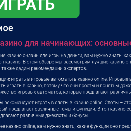
 ИГРАТЬ
мое
азино для начинающих: основны
е казино онлайн для игры на деньги, вам нужно знать, как
оп казино. В этом обзоре мы рассмотрим лучшие казино о
а также дадим рекомендации экспертов.
ции: играть в игровые автоматы в казино online. Игровые 
ть играть в казино, потому что они просты и понятны даже
ожество игровых автоматов, которые предлагают различны
ты рекомендуют играть в слоты в казино online. Слоты – эт
орый предлагает различные темы и функции. В топ казино 
едлагают различные джекпоты и бонусы.
е казино online, вам нужно знать, какие функции оно предл