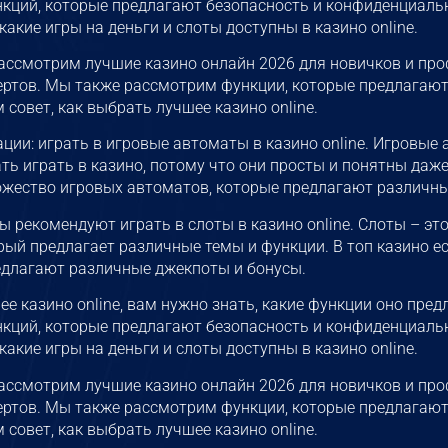
кций, которые предлагают безопасность и конфиденциаль
какие игры на деньги и слоты доступны в казино online.
ассмотрим лучшие казино онлайн 2026 для новичков и про
ертов. Мы также рассмотрим функции, которые предлагают
 совет, как выбрать лучшее казино online.
ции: играть в игровые автоматы в казино online. Игровые 
ть играть в казино, потому что они просты и понятны даже
ожество игровых автоматов, которые предлагают различны
ты рекомендуют играть в слоты в казино online. Слоты – эт
орый предлагает различные темы и функции. В топ казино 
едлагают различные джекпоты и бонусы.
е казино online, вам нужно знать, какие функции оно предл
кций, которые предлагают безопасность и конфиденциаль
какие игры на деньги и слоты доступны в казино online.
ассмотрим лучшие казино онлайн 2026 для новичков и про
ертов. Мы также рассмотрим функции, которые предлагают
 совет, как выбрать лучшее казино online.