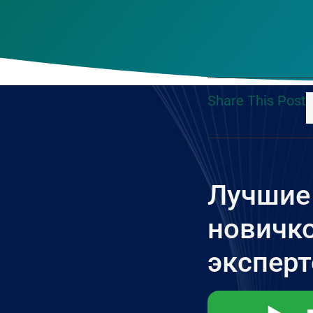
Share This Post
Лучшие 
новичко
эксперт