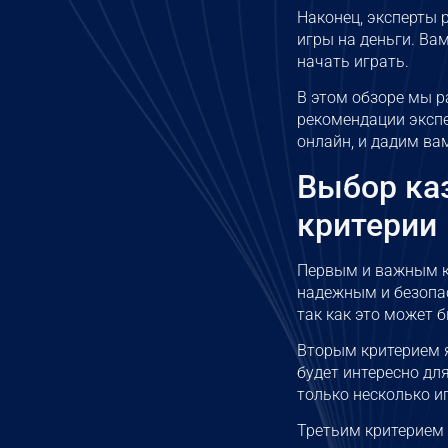
Наконец, эксперты 
игры на деньги. Вам
начать играть.
В этом обзоре мы р
рекомендации эксп
онлайн, и дадим вам
Выбор ка
критерии
Первым и важным кр
надежным и безопас
так как это может 
Вторым критерием я
будет интересно дл
только несколько иг
Третьим критерием 