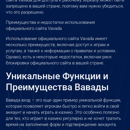
запрещено в вашей стране, поэтому вам нужно убедиться,
что это разрешено.
Преимущества и недостатки использования
официального сайта Vavada
Использование официального сайта Vavada имеет
несколько преимуществ, включая доступ к играм и
услугам, а также к информации о правилах и условиях.
Однако, есть и некоторые недостатки, включая риск
блокировки официального сайта в вашей стране.
Уникальные Функции и
Преимущества Вавады
Вавада вход – это еще один пример уникальной функции,
которая позволяет игрокам быстро и легко войти в свой
аккаунт и начать играть в казино. Это особенно полезно
для тех, кто играет в казино регулярно и не хочет тратить
время на заполнение форм и подтверждение аккаунта.