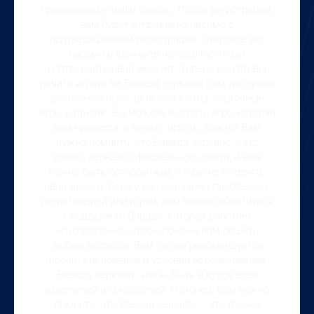
правильный email и пароль. После регистрации,
вам будет отправлено письмо с
подтверждением регистрации. Откройте это
письмо и кликните на ссылку, чтобы
подтвердить свой аккаунт. Теперь вы готовы
начать играть на Вавада зеркало! Вам доступны
различные игры, включая слоты, карточные
игры и другие. Вы можете выбрать игру, которая
вам нравится, и начать играть. Важно! Вам
нужно помнить, что Вавада зеркало – это
только зеркало официального сайта, и вам
нужно быть осторожным, чтобы не потерять
свои деньги. Если у вас возникнут проблемы с
регистрацией или игрой, вам можно обратиться
к поддержке Вавада, которая работает
круглосуточно, чтобы помочь вам решить
любые вопросы. Вам также рекомендуется
прочитать правила и условия использования
Вавада зеркала, чтобы быть в курсе всех
изменений и обновлений. Наконец, вам нужно
помнить, что Вавада зеркало – это только