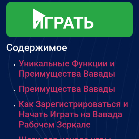
▶️
ИГРАТЬ
Содержимое
Уникальные Функции и
Преимущества Вавады
Преимущества Вавады
Как Зарегистрироваться и
Начать Играть на Вавада
Рабочем Зеркале