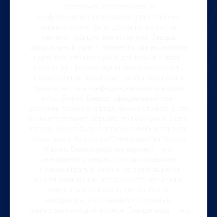
обеспечить безопасность и
конфиденциальность вашей игры. Рабочее
зеркало может быть доступно, но оно не
является официальным сайтом. Вавада
официальный сайт – это место, где вы можете
найти все, что вам нужно для игры в онлайн-
казино. Мы рекомендуем вам использовать
только официальный сайт, чтобы обеспечить
безопасность и конфиденциальность вашей
игры. Важно! Вавада официальный сайт
доступен только в определенных странах. Если
вы ищете рабочее зеркало, то вам нужно знать,
что оно может быть доступно в любых странах.
Уникальные Функции и Преимущества Vavada
Казино Вавада рабочее зеркало – это
уникальная функция, которая позволяет
игрокам играть в казино, не зависящим от
местонахождения. Это означает, что игроки
могут играть в казино, где бы они не
находились, и это является огромным
преимуществом для игроков. Вавада вход – это