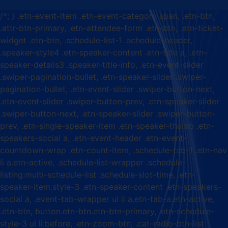
/*; } .etn-event-item .etn-event-category span, .etn-btn,
.attr-btn-primary, .etn-attendee-form .etn-btn, .etn-ticket-
widget .etn-btn, .schedule-list-1 .schedule-header,
.speaker-style4 .etn-speaker-content .etn-title a, .etn-
speaker-details3 .speaker-title-info, .etn-event-slider
.swiper-pagination-bullet, .etn-speaker-slider .swiper-
pagination-bullet, .etn-event-slider .swiper-button-next,
.etn-event-slider .swiper-button-prev, .etn-speaker-slider
.swiper-button-next, .etn-speaker-slider .swiper-button-
prev, .etn-single-speaker-item .etn-speaker-thumb .etn-
speakers-social a, .etn-event-header .etn-event-
countdown-wrap .etn-count-item, .schedule-tab-1 .etn-nav
li a.etn-active, .schedule-list-wrapper .schedule-
listing.multi-schedule-list .schedule-slot-time, .etn-
speaker-item.style-3 .etn-speaker-content .etn-speakers-
social a, .event-tab-wrapper ul li a.etn-tab-a.etn-active,
.etn-btn, button.etn-btn.etn-btn-primary, .etn-schedule-
style-3 ul li:before, .etn-zoom-btn, .cat-radio-btn-list