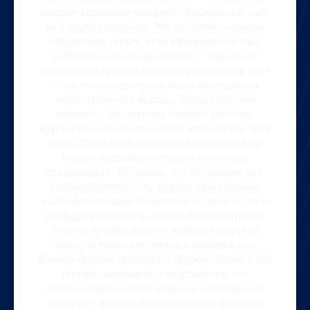
которое зеркально копирует официальный сайт,
но с другим доменом. Это позволяет игрокам
продолжать играть, если официальный сайт
заблокирован. Вавада казино – надежный
партнер для игроков Вавада официальный сайт
– это место, где игроки могут насладиться
игрой и получать выгоды. Вавада рабочее
зеркало – это зеркало, которое работает
круглосуточно и обеспечивает игрокам доступ к
играм. Преимущества Вавада казино Вавада
казино предлагает игрокам несколько
преимуществ. Во-первых, это безопасность и
конфиденциальность. Вавада официальный
сайт обеспечивает безопасность транзакций и
конфиденциальность личных данных игроков.
Вторым преимуществом является широкий
спектр игровых автоматов и азартных игр.
Вавада зеркало предлагает игрокам более 1 000
игровых автоматов и азартных игр, что
обеспечивает игрокам широкие возможности
для игры. Третьим преимуществом является