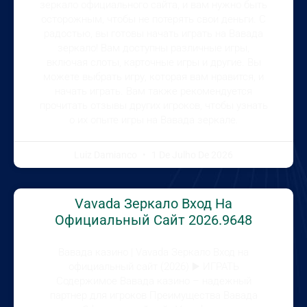
зеркало официального сайта, и вам нужно быть
осторожным, чтобы не потерять свои деньги. С
радостью, вы готовы начать играть на Вавада
зеркало! Вам доступны различные игры,
включая слоты, карточные игры и другие. Вы
можете выбрать игру, которая вам нравится, и
начать играть. Вам также рекомендуется
прочитать отзывы других игроков, чтобы узнать
о их опыте игры на Вавада зеркале.
Luiz Damianco
1 De Julho De 2026
Vavada Зеркало Вход На
Официальный Сайт 2026.9648
Вавада казино | Vavada Зеркало Вход на
официальный сайт (2026) ▶️ ИГРАТЬ
Содержимое Вавада казино – надежный
партнер для игроков Преимущества Вавада