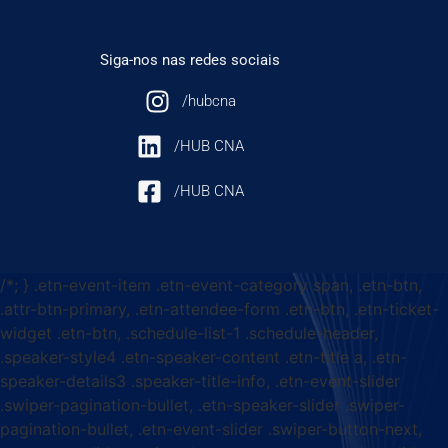
Siga-nos nas redes sociais
/hubcna
/HUB CNA
/HUB CNA
/*; } .etn-event-item .etn-event-category span, .etn-btn,
.attr-btn-primary, .etn-attendee-form .etn-btn, .etn-ticket-
widget .etn-btn, .schedule-list-1 .schedule-header,
.speaker-style4 .etn-speaker-content .etn-title a, .etn-
speaker-details3 .speaker-title-info, .etn-event-slider
.swiper-pagination-bullet, .etn-speaker-slider .swiper-
pagination-bullet, .etn-event-slider .swiper-button-next,