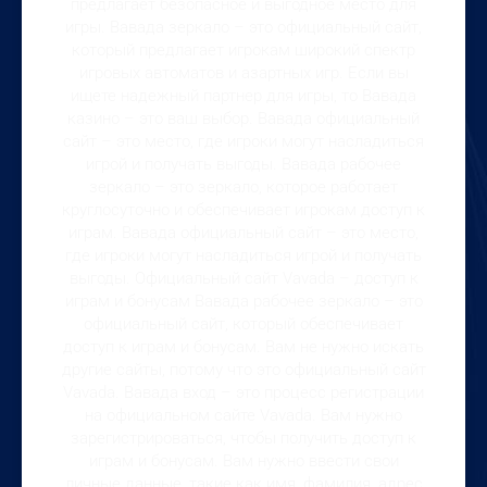
предлагает безопасное и выгодное место для
игры. Вавада зеркало – это официальный сайт,
который предлагает игрокам широкий спектр
игровых автоматов и азартных игр. Если вы
ищете надежный партнер для игры, то Вавада
казино – это ваш выбор. Вавада официальный
сайт – это место, где игроки могут насладиться
игрой и получать выгоды. Вавада рабочее
зеркало – это зеркало, которое работает
круглосуточно и обеспечивает игрокам доступ к
играм. Вавада официальный сайт – это место,
где игроки могут насладиться игрой и получать
выгоды. Официальный сайт Vavada – доступ к
играм и бонусам Вавада рабочее зеркало – это
официальный сайт, который обеспечивает
доступ к играм и бонусам. Вам не нужно искать
другие сайты, потому что это официальный сайт
Vavada. Вавада вход – это процесс регистрации
на официальном сайте Vavada. Вам нужно
зарегистрироваться, чтобы получить доступ к
играм и бонусам. Вам нужно ввести свои
личные данные, такие как имя, фамилия, адрес