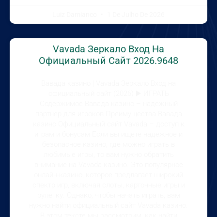
Luiz Damianco
1 De Julho De 2026
Vavada Зеркало Вход На
Официальный Сайт 2026.9648
Вавада казино | Vavada Зеркало Вход на
официальный сайт (2026) ▶️ ИГРАТЬ
Содержимое Вавада казино – надежный
партнер для игроков Преимущества Вавада
казино Официальный сайт Vavada – доступ к
играм и бонусам Если вы ищете надежное и
безопасное казино, где можно играть в
любимые игры, то вам нужно обратить
внимание на Vavada казино. Это популярное
онлайн-казино, которое предлагает широкий
спектр игр, включая слоты, карточные игры и
рулетку. Однако, чтобы начать играть, вам
нужно найти официальный сайт Vavada казино.
В этом тексте мы рассмотрим, как найти