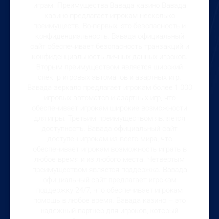
играм. Преимущества Вавада казино Вавада
казино предлагает игрокам несколько
преимуществ. Во-первых, это безопасность и
конфиденциальность. Вавада официальный
сайт обеспечивает безопасность транзакций и
конфиденциальность личных данных игроков.
Вторым преимуществом является широкий
спектр игровых автоматов и азартных игр.
Вавада зеркало предлагает игрокам более 1 000
игровых автоматов и азартных игр, что
обеспечивает игрокам широкие возможности
для игры. Третьим преимуществом является
доступность. Вавада официальный сайт
доступен игрокам из всего мира, что
обеспечивает игрокам возможность играть в
любое время и из любого места. Четвертым
преимуществом является поддержка. Вавада
официальный сайт предлагает игрокам
поддержку 24/7, что обеспечивает игрокам
помощь в любое время. Вавада казино – это
надежный партнер для игроков, который