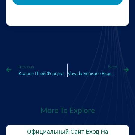
Previous
Next
-казино Плэй Фортуна Регистрация И Начало Игры На Play Fortuna.672
Vavada Зеркало Вход На Официальный Сайт.2547
More To Explore
Официальный Сайт Вход На