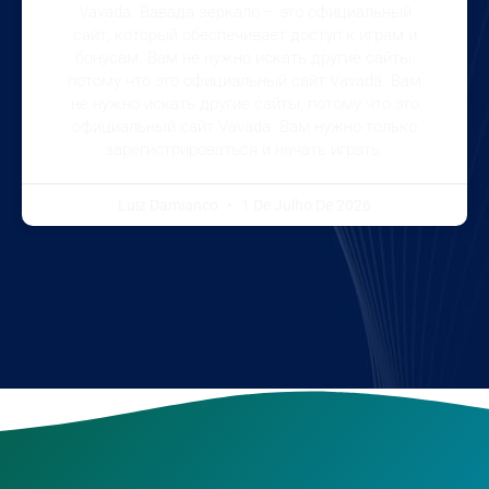
Vavada. Вавада зеркало – это официальный
сайт, который обеспечивает доступ к играм и
бонусам. Вам не нужно искать другие сайты,
потому что это официальный сайт Vavada. Вам
не нужно искать другие сайты, потому что это
официальный сайт Vavada. Вам нужно только
зарегистрироваться и начать играть.
Luiz Damianco
1 De Julho De 2026