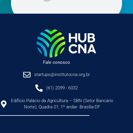
Fale conosco
startups@institutocna.org.br
(61) 2099 - 6032
Edifício Palácio da Agricultura – SBN (Setor Bancário
Norte), Quadra 01, 1º andar- Brasília-DF