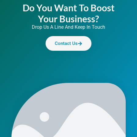
Do You Want To Boost
Your Business?
Drop Us A Line And Keep In Touch
Contact Us