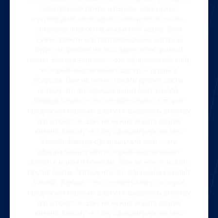
электронной почты и пароль. Вам нужно
подтвердить свой адрес электронной почты,
отправив письмо на указанный адрес. Вам
нужно ввести код подтверждения, который
будет отправлен на ваш адрес электронной
почты. Вавада зеркало – это официальный сайт,
который обеспечивает доступ к играм и
бонусам. Вам не нужно искать другие сайты,
потому что это официальный сайт Vavada.
Вавада казино – это онлайн-казино, которое
предлагает игрокам доступ к широкому спектру
игр и бонусов. Вам не нужно искать другие
казино, потому что это официальное казино
Vavada. Вавада официальный сайт – это
официальный сайт, который обеспечивает
доступ к играм и бонусам. Вам не нужно искать
другие сайты, потому что это официальный сайт
Vavada. Вавада – это онлайн-казино, которое
предлагает игрокам доступ к широкому спектру
игр и бонусов. Вам не нужно искать другие
казино, потому что это официальное казино