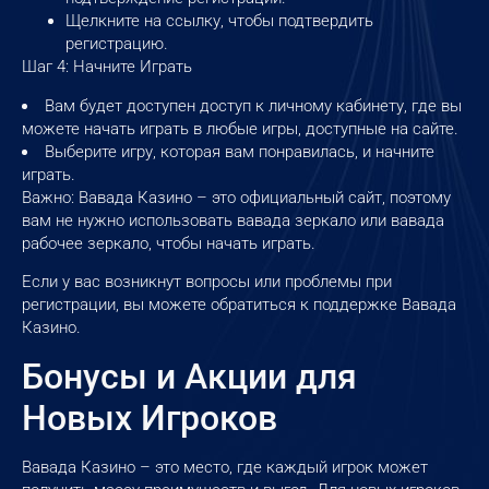
Щелкните на ссылку, чтобы подтвердить
регистрацию.
Шаг 4: Начните Играть
Вам будет доступен доступ к личному кабинету, где вы
можете начать играть в любые игры, доступные на сайте.
Выберите игру, которая вам понравилась, и начните
играть.
Важно: Вавада Казино – это официальный сайт, поэтому
вам не нужно использовать вавада зеркало или вавада
рабочее зеркало, чтобы начать играть.
Если у вас возникнут вопросы или проблемы при
регистрации, вы можете обратиться к поддержке Вавада
Казино.
Бонусы и Акции для
Новых Игроков
Вавада Казино – это место, где каждый игрок может