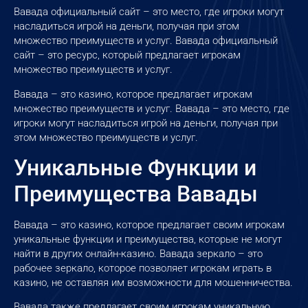
Вавада официальный сайт – это место, где игроки могут
насладиться игрой на деньги, получая при этом
множество преимуществ и услуг. Вавада официальный
сайт – это ресурс, который предлагает игрокам
множество преимуществ и услуг.
Вавада – это казино, которое предлагает игрокам
множество преимуществ и услуг. Вавада – это место, где
игроки могут насладиться игрой на деньги, получая при
этом множество преимуществ и услуг.
Уникальные Функции и
Преимущества Вавады
Вавада – это казино, которое предлагает своим игрокам
уникальные функции и преимущества, которые не могут
найти в других онлайн-казино. Вавада зеркало – это
рабочее зеркало, которое позволяет игрокам играть в
казино, не оставляя им возможности для мошенничества.
Вавада также предлагает своим игрокам уникальную