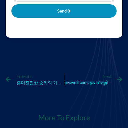
Send
Previous
Next
흥미진진한 승리의 기회를 1xbet에서 찾아보세요.
भाग्यशाली अवसरहरू खोज्नुहोस्, 1xbet मार्फत आफ्नो मनोरञ्जनलाई नयाँ उचाइमा पुर्‍याउनुहोस् र ठूलो रकम ज
More To Explore