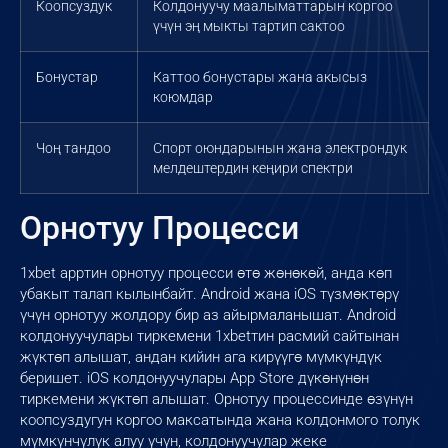
Коопсуздук
Колдонуучу маалыматтарын коргоо
үчүн эң мыкты тартип сактоо
Бонустар
Каттоо бонустары жана акысыз
коюмдар
Чоң тандоо
Спорт оюндарынын жана электрондук
мелдештердин кеңири спектри
Орнотуу Процесси
1xbet appтин орнотуу процесси өтө жөнөкөй, анда көп
убакыт талап кылынбайт. Android жана iOS түзмөктөрү
үчүн орнотуу жолдору бир аз айырмаланышат. Android
колдонуучулары тиркемени 1xbetтин расмий сайтынан
жүктөп алышат, андан кийин ага кирүүгө мүмкүндүк
беришет. iOS колдонуучулары App Store дүкөнүнөн
тиркемени жүктөп алышат. Орнотуу процессинде өзүнүн
коопсуздугун коргоо максатында жана колдонмого толук
мүмкүнчүлүк алуу үчүн, колдонуучулар жеке