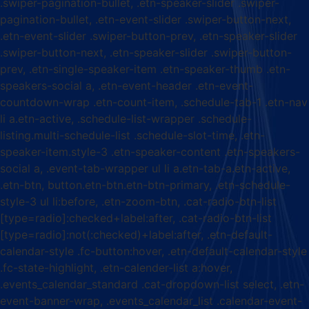
.swiper-pagination-bullet, .etn-speaker-slider .swiper-
pagination-bullet, .etn-event-slider .swiper-button-next,
.etn-event-slider .swiper-button-prev, .etn-speaker-slider
.swiper-button-next, .etn-speaker-slider .swiper-button-
prev, .etn-single-speaker-item .etn-speaker-thumb .etn-
speakers-social a, .etn-event-header .etn-event-
countdown-wrap .etn-count-item, .schedule-tab-1 .etn-nav
li a.etn-active, .schedule-list-wrapper .schedule-
listing.multi-schedule-list .schedule-slot-time, .etn-
speaker-item.style-3 .etn-speaker-content .etn-speakers-
social a, .event-tab-wrapper ul li a.etn-tab-a.etn-active,
.etn-btn, button.etn-btn.etn-btn-primary, .etn-schedule-
style-3 ul li:before, .etn-zoom-btn, .cat-radio-btn-list
[type=radio]:checked+label:after, .cat-radio-btn-list
[type=radio]:not(:checked)+label:after, .etn-default-
calendar-style .fc-button:hover, .etn-default-calendar-style
.fc-state-highlight, .etn-calender-list a:hover,
.events_calendar_standard .cat-dropdown-list select, .etn-
event-banner-wrap, .events_calendar_list .calendar-event-