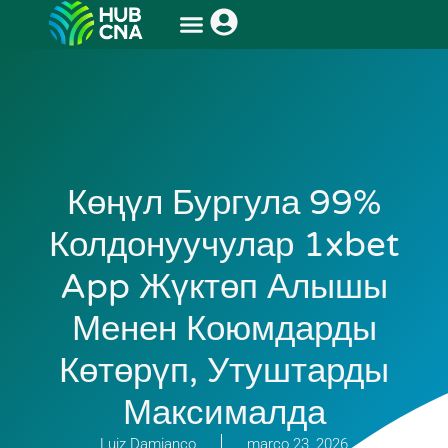
Көңүл Бургула 99%
Колдонуучулар 1xbet
App Жүктөп Алышы
Менен Коюмдарды
Көтөрүп, Утуштарды
Максималда
Luiz Damianco
março 23, 2026