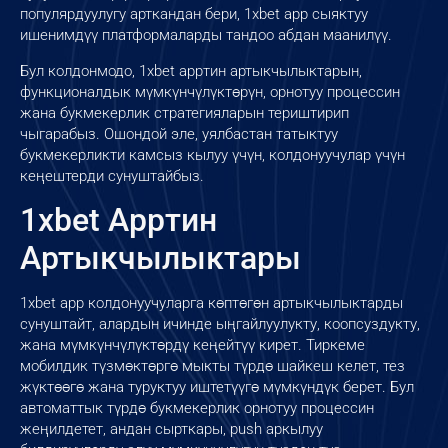
популярдуулугу арткандан бери, 1xbet app сыяктуу
ишенимдүү платформаларды тандоо абдан маанилүү.
Бул колдонмодо, 1xbet appтин артыкчылыктарын,
функционалдык мүмкүнчүлүктөрүн, орнотуу процессин
жана букмекерлик стратегияларын териштирип
чыгарабыз. Ошондой эле, уялбастан татыктуу
букмекерликти камсыз кылуу үчүн, колдонуучулар үчүн
кеңештерди сунуштайбыз.
1xbet Appтин
Артыкчылыктары
1xbet app колдонуучуларга көптөгөн артыкчылыктарды
сунуштайт, алардын ичинде ыңгайлуулукту, коопсуздукту,
жана мүмкүнчүлүктөрдү кеңейтүү кирет. Тиркеме
мобилдик түзмөктөргө мыкты түрдө шайкеш келет, тез
жүктөөгө жана туруктуу иштетүүгө мүмкүндүк берет. Бул
автоматтык түрдө букмекерлик орнотуу процессин
жеңилдетет, андан сырткары, push аркылуу