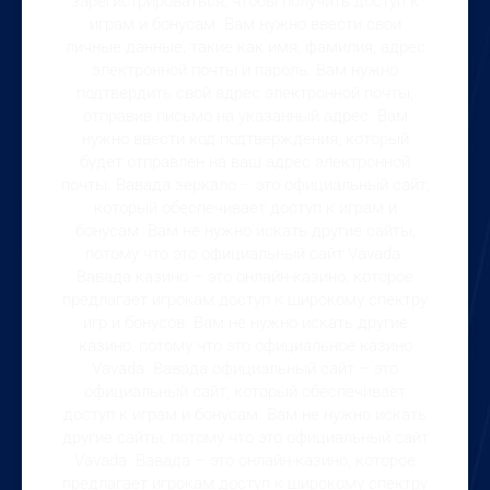
зарегистрироваться, чтобы получить доступ к
играм и бонусам. Вам нужно ввести свои
личные данные, такие как имя, фамилия, адрес
электронной почты и пароль. Вам нужно
подтвердить свой адрес электронной почты,
отправив письмо на указанный адрес. Вам
нужно ввести код подтверждения, который
будет отправлен на ваш адрес электронной
почты. Вавада зеркало – это официальный сайт,
который обеспечивает доступ к играм и
бонусам. Вам не нужно искать другие сайты,
потому что это официальный сайт Vavada.
Вавада казино – это онлайн-казино, которое
предлагает игрокам доступ к широкому спектру
игр и бонусов. Вам не нужно искать другие
казино, потому что это официальное казино
Vavada. Вавада официальный сайт – это
официальный сайт, который обеспечивает
доступ к играм и бонусам. Вам не нужно искать
другие сайты, потому что это официальный сайт
Vavada. Вавада – это онлайн-казино, которое
предлагает игрокам доступ к широкому спектру