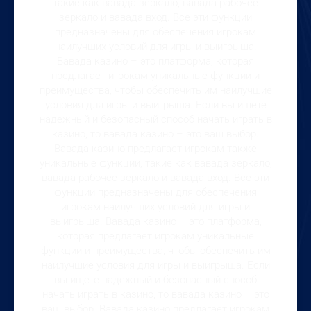
такие как вавада зеркало, вавада рабочее
зеркало и вавада вход. Все эти функции
предназначены для обеспечения игрокам
наилучших условий для игры и выигрыша.
Вавада казино – это платформа, которая
предлагает игрокам уникальные функции и
преимущества, чтобы обеспечить им наилучшие
условия для игры и выигрыша. Если вы ищете
надежный и безопасный способ начать играть в
казино, то вавада казино – это ваш выбор.
Вавада казино предлагает игрокам также
уникальные функции, такие как вавада зеркало,
вавада рабочее зеркало и вавада вход. Все эти
функции предназначены для обеспечения
игрокам наилучших условий для игры и
выигрыша. Вавада казино – это платформа,
которая предлагает игрокам уникальные
функции и преимущества, чтобы обеспечить им
наилучшие условия для игры и выигрыша. Если
вы ищете надежный и безопасный способ
начать играть в казино, то вавада казино – это
ваш выбор. Вавада казино предлагает игрокам