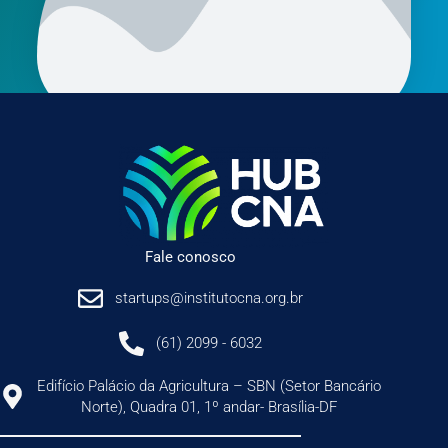
Fale conosco
startups@institutocna.org.br
(61) 2099 - 6032
Edifício Palácio da Agricultura – SBN (Setor Bancário
Norte), Quadra 01, 1º andar- Brasília-DF