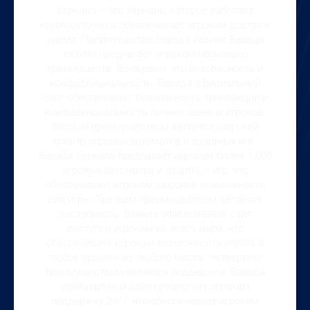
зеркало – это зеркало, которое работает
круглосуточно и обеспечивает игрокам доступ к
играм. Преимущества Вавада казино Вавада
казино предлагает игрокам несколько
преимуществ. Во-первых, это безопасность и
конфиденциальность. Вавада официальный
сайт обеспечивает безопасность транзакций и
конфиденциальность личных данных игроков.
Вторым преимуществом является широкий
спектр игровых автоматов и азартных игр.
Вавада зеркало предлагает игрокам более 1 000
игровых автоматов и азартных игр, что
обеспечивает игрокам широкие возможности
для игры. Третьим преимуществом является
доступность. Вавада официальный сайт
доступен игрокам из всего мира, что
обеспечивает игрокам возможность играть в
любое время и из любого места. Четвертым
преимуществом является поддержка. Вавада
официальный сайт предлагает игрокам
поддержку 24/7, что обеспечивает игрокам