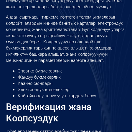
бөлүмүндө ар кандай популярдуу слот оюндары, рулетка,
жана покер оюндары бар, ал жерден ойноо мүмкүн.
Андан сырткары, тиркеме көптөгөн төлөм ыкмаларын
колдойт, алардын ичинде банктык карталар, электрондук
кошелектер, жана криптовалюталар. Бул колдонуучуларга
акча которуунун эң ыңгайлуу жолун тандап алууга
мүмкүндүк берет. Колдонуучулар ошондой эле
букмекерлик тарыхын текшере алышат, коюмдарды
ийгиликтүү башкара алышат, жана колдонуучунун
мейкиндигинин параметрлерин өзгөртө алышат.
Спортко букмекерлик
Жандуу букмекерлик
Казино оюндары
Электрондук кошелектер
Көйгөйлөрдү чечүү үчүн жардам берүү
Верификация жана
Коопсуздук
1xbet app менен каттоо эсебин түзүүдөн кийин,