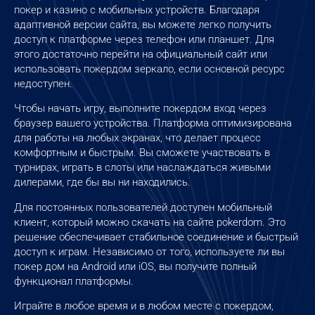
покер и казино с мобильных устройств. Благодаря
адаптивной версии сайта, вы можете легко получить
доступ к платформе через телефон или планшет. Для
этого достаточно перейти на официальный сайт или
использовать покердом зеркало, если основной ресурс
недоступен.
Чтобы начать игру, выполните покердом вход через
браузер вашего устройства. Платформа оптимизирована
для работы на любых экранах, что делает процесс
комфортным и быстрым. Вы сможете участвовать в
турнирах, играть в слоты или наслаждаться живыми
дилерами, где бы вы ни находились.
Для постоянных пользователей доступен мобильный
клиент, который можно скачать на сайте pokerdom. Это
решение обеспечивает стабильное соединение и быстрый
доступ к играм. Независимо от того, используете ли вы
покер дом на Android или iOS, вы получите полный
функционал платформы.
Играйте в любое время и в любом месте с покердом,