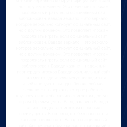
который зеркально копирует официальный сайт,
но с другим доменом. Это позволяет игрокам
продолжать играть, если официальный сайт
заблокирован. вавада зеркало – это зеркало,
которое зеркально копирует официальный сайт,
но с другим доменом. Это позволяет игрокам
продолжать играть, если официальный сайт
заблокирован. Вавада зеркало – это зеркало,
которое зеркально копирует официальный сайт,
но с другим доменом. Это позволяет игрокам
продолжать играть, если официальный сайт
заблокирован. Вавада казино – надежный
партнер для игроков Вавада официальный сайт
– это место, где игроки могут насладиться
игрой и получать выгоды. Вавада рабочее
зеркало – это зеркало, которое работает
круглосуточно и обеспечивает игрокам доступ к
играм. Преимущества Вавада казино Вавада
казино предлагает игрокам несколько
преимуществ. Во-первых, это безопасность и
конфиденциальность. Вавада официальный
сайт обеспечивает безопасность транзакций и