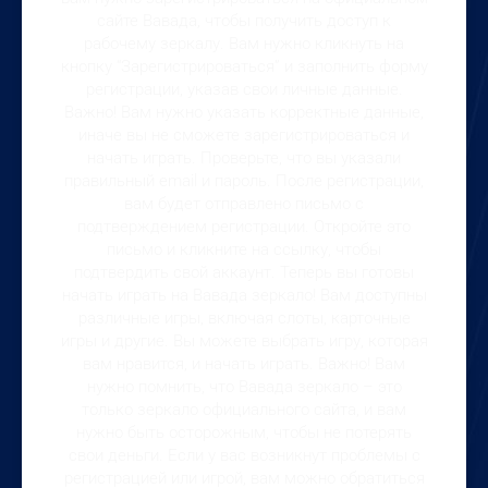
сайте Вавада, чтобы получить доступ к
рабочему зеркалу. Вам нужно кликнуть на
кнопку “Зарегистрироваться” и заполнить форму
регистрации, указав свои личные данные.
Важно! Вам нужно указать корректные данные,
иначе вы не сможете зарегистрироваться и
начать играть. Проверьте, что вы указали
правильный email и пароль. После регистрации,
вам будет отправлено письмо с
подтверждением регистрации. Откройте это
письмо и кликните на ссылку, чтобы
подтвердить свой аккаунт. Теперь вы готовы
начать играть на Вавада зеркало! Вам доступны
различные игры, включая слоты, карточные
игры и другие. Вы можете выбрать игру, которая
вам нравится, и начать играть. Важно! Вам
нужно помнить, что Вавада зеркало – это
только зеркало официального сайта, и вам
нужно быть осторожным, чтобы не потерять
свои деньги. Если у вас возникнут проблемы с
регистрацией или игрой, вам можно обратиться