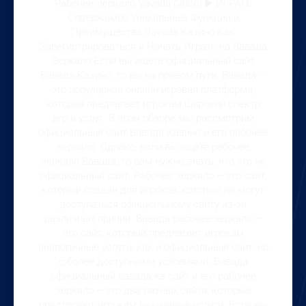
Рабочее Зеркало Vavada (2026) ▶️ ИГРАТЬ
Содержимое Уникальные Функции и
Преимущества Vavada Казино Как
Зарегистрироваться и Начать Играть на Вавада
Зеркало Если вы ищете официальный сайт
Вавада Казино, то вы на правом пути. Вавада –
это популярная онлайн-игровая платформа,
которая предлагает игрокам широкий спектр
игр и услуг. В этом обзоре мы рассмотрим
официальный сайт Вавада Казино и его рабочее
зеркало. Однако, если вы ищете рабочее
зеркало Вавада, то вам нужно знать, что это не
официальный сайт. Рабочее зеркало – это сайт,
который создан для игроков, которые не могут
доступаться официальному сайту из-за
различных причин. Вавада рабочее зеркало –
это сайт, который предлагает игрокам
аналогичные услуги, как и официальный сайт, но
с более доступными условиями. Вавада
официальный вавада кз сайт и его рабочее
зеркало – это два разных сайта, которые
предлагают игрокам различные услуги. Если вы