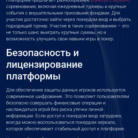
Платформа предлагает разнообразные
pokerdom зеркало
соревнования, включая ежедневные турниры и крупные
события с внушительными призовыми фондами. Для
участия достаточно зайти через покердом вход и выбрать
подходящий турнир. Участие в таких соревнованиях – это
не только шанс выиграть крупные суммы, но и
возможность улучшить свои навыки игры в покер.
Безопасность и
лицензирование
платформы
Для обеспечения защиты данных игроков используется
современное шифрование. Это позволяет пользователям
безопасно совершать финансовые операции и
наслаждаться игрой без риска утечки личной
информации. Если доступ к покердом вход затруднен,
всегда можно воспользоваться покердом зеркало,
которое обеспечивает стабильный доступ к платформе.