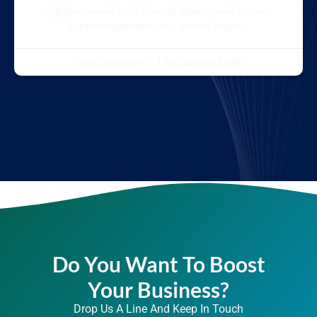
официальный сайт Vavada. Вам нужно только
зарегистрироваться и начать играть.
Luiz Damianco
1 De Julho De 2026
Do You Want To Boost
Your Business?
Drop Us A Line And Keep In Touch