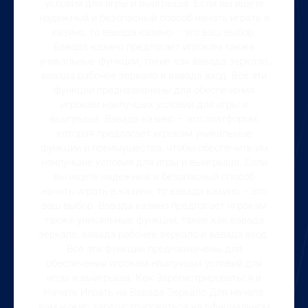
условия для игры и выигрыша. Если вы ищете
надежный и безопасный способ начать играть в
казино, то вавада казино – это ваш выбор.
Вавада казино предлагает игрокам также
уникальные функции, такие как вавада зеркало,
вавада рабочее зеркало и вавада вход. Все эти
функции предназначены для обеспечения
игрокам наилучших условий для игры и
выигрыша. Вавада казино – это платформа,
которая предлагает игрокам уникальные
функции и преимущества, чтобы обеспечить им
наилучшие условия для игры и выигрыша. Если
вы ищете надежный и безопасный способ
начать играть в казино, то вавада казино – это
ваш выбор. Вавада казино предлагает игрокам
также уникальные функции, такие как вавада
зеркало, вавада рабочее зеркало и вавада вход.
Все эти функции предназначены для
обеспечения игрокам наилучших условий для
игры и выигрыша. Как Зарегистрироваться и
Начать Играть на Вавада Зеркало Для начала,
вам нужно зарегистрироваться на официальном