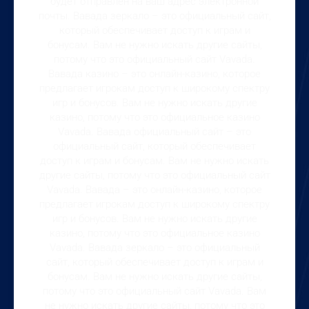
будет отправлен на ваш адрес электронной
почты. Вавада зеркало – это официальный сайт,
который обеспечивает доступ к играм и
бонусам. Вам не нужно искать другие сайты,
потому что это официальный сайт Vavada.
Вавада казино – это онлайн-казино, которое
предлагает игрокам доступ к широкому спектру
игр и бонусов. Вам не нужно искать другие
казино, потому что это официальное казино
Vavada. Вавада официальный сайт – это
официальный сайт, который обеспечивает
доступ к играм и бонусам. Вам не нужно искать
другие сайты, потому что это официальный сайт
Vavada. Вавада – это онлайн-казино, которое
предлагает игрокам доступ к широкому спектру
игр и бонусов. Вам не нужно искать другие
казино, потому что это официальное казино
Vavada. Вавада зеркало – это официальный
сайт, который обеспечивает доступ к играм и
бонусам. Вам не нужно искать другие сайты,
потому что это официальный сайт Vavada. Вам
не нужно искать другие сайты, потому что это