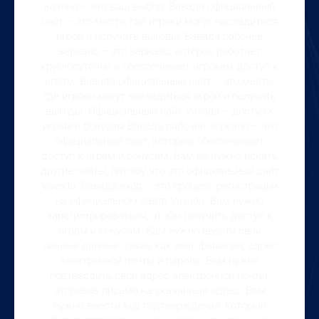
казино – это ваш выбор. Вавада официальный
сайт – это место, где игроки могут насладиться
игрой и получать выгоды. Вавада рабочее
зеркало – это зеркало, которое работает
круглосуточно и обеспечивает игрокам доступ к
играм. Вавада официальный сайт – это место,
где игроки могут насладиться игрой и получать
выгоды. Официальный сайт Vavada – доступ к
играм и бонусам Вавада рабочее зеркало – это
официальный сайт, который обеспечивает
доступ к играм и бонусам. Вам не нужно искать
другие сайты, потому что это официальный сайт
Vavada. Вавада вход – это процесс регистрации
на официальном сайте Vavada. Вам нужно
зарегистрироваться, чтобы получить доступ к
играм и бонусам. Вам нужно ввести свои
личные данные, такие как имя, фамилия, адрес
электронной почты и пароль. Вам нужно
подтвердить свой адрес электронной почты,
отправив письмо на указанный адрес. Вам
нужно ввести код подтверждения, который