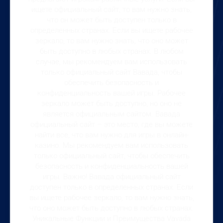
ищете официальный сайт, то вам нужно знать,
что он может быть доступен только в
определенных странах. Если вы ищете рабочее
зеркало, то вам нужно знать, что оно может
быть доступно в любых странах. В любом
случае, мы рекомендуем вам использовать
только официальный сайт Вавада, чтобы
обеспечить безопасность и
конфиденциальность вашей игры. Рабочее
зеркало может быть доступно, но оно не
является официальным сайтом. Вавада
официальный сайт – это место, где вы можете
найти все, что вам нужно для игры в онлайн-
казино. Мы рекомендуем вам использовать
только официальный сайт, чтобы обеспечить
безопасность и конфиденциальность вашей
игры. Важно! Вавада официальный сайт
доступен только в определенных странах. Если
вы ищете рабочее зеркало, то вам нужно знать,
что оно может быть доступно в любых странах.
Уникальные Функции и Преимущества Vavada