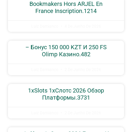
Bookmakers Hors ARJEL En
France Inscription.1214
Luiz Damianco
4 De Junho De 2026
– Бонус 150 000 KZT И 250 FS
Olimp Казино.482
Luiz Damianco
2 De Junho De 2026
1xSlots 1хСлотс 2026 Обзор
Платформы.3731
Luiz Damianco
2 De Junho De 2026