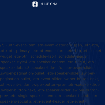
/HUB CNA
/*; } .etn-event-item .etn-event-category span, .etn-btn,
.attr-btn-primary, .etn-attendee-form .etn-btn, .etn-ticket-
widget .etn-btn, .schedule-list-1 .schedule-header,
.speaker-style4 .etn-speaker-content .etn-title a, .etn-
speaker-details3 .speaker-title-info, .etn-event-slider
.swiper-pagination-bullet, .etn-speaker-slider .swiper-
pagination-bullet, .etn-event-slider .swiper-button-next,
.etn-event-slider .swiper-button-prev, .etn-speaker-slider
.swiper-button-next, .etn-speaker-slider .swiper-button-
prev, .etn-single-speaker-item .etn-speaker-thumb .etn-
speakers-social a, .etn-event-header .etn-event-