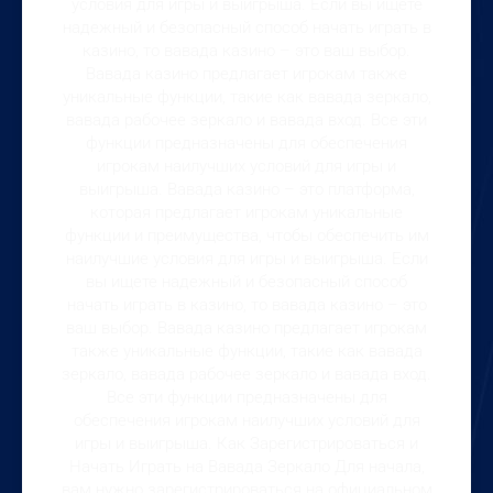
условия для игры и выигрыша. Если вы ищете
надежный и безопасный способ начать играть в
казино, то вавада казино – это ваш выбор.
Вавада казино предлагает игрокам также
уникальные функции, такие как вавада зеркало,
вавада рабочее зеркало и вавада вход. Все эти
функции предназначены для обеспечения
игрокам наилучших условий для игры и
выигрыша. Вавада казино – это платформа,
которая предлагает игрокам уникальные
функции и преимущества, чтобы обеспечить им
наилучшие условия для игры и выигрыша. Если
вы ищете надежный и безопасный способ
начать играть в казино, то вавада казино – это
ваш выбор. Вавада казино предлагает игрокам
также уникальные функции, такие как вавада
зеркало, вавада рабочее зеркало и вавада вход.
Все эти функции предназначены для
обеспечения игрокам наилучших условий для
игры и выигрыша. Как Зарегистрироваться и
Начать Играть на Вавада Зеркало Для начала,
вам нужно зарегистрироваться на официальном