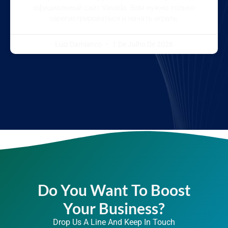
официальный сайт Vavada. Вам нужно только
зарегистрироваться и начать играть.
Luiz Damianco
1 De Julho De 2026
Do You Want To Boost
Your Business?
Drop Us A Line And Keep In Touch