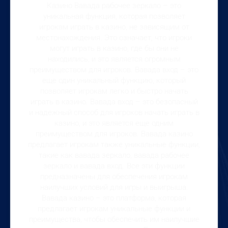
Казино Вавада рабочее зеркало – это
уникальная функция, которая позволяет
игрокам играть в казино, не зависящим от
местонахождения. Это означает, что игроки
могут играть в казино, где бы они не
находились, и это является огромным
преимуществом для игроков. Вавада вход – это
еще один уникальный функцию, который
позволяет игрокам легко и быстро начать
играть в казино. Вавада вход – это безопасный
и надежный способ для игроков начать играть в
казино, и это является еще одним
преимуществом для игроков. Вавада казино
предлагает игрокам также уникальные функции,
такие как вавада зеркало, вавада рабочее
зеркало и вавада вход. Все эти функции
предназначены для обеспечения игрокам
наилучших условий для игры и выигрыша.
Вавада казино – это платформа, которая
предлагает игрокам уникальные функции и
преимущества, чтобы обеспечить им наилучшие