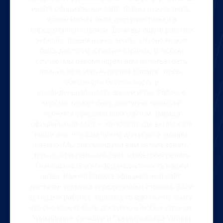
ищете официальный сайт, то вам нужно знать,
что он может быть доступен только в
определенных странах. Если вы ищете рабочее
зеркало, то вам нужно знать, что оно может
быть доступно в любых странах. В любом
случае, мы рекомендуем вам использовать
только официальный сайт Вавада, чтобы
обеспечить безопасность и
конфиденциальность вашей игры. Рабочее
зеркало может быть доступно, но оно не
является официальным сайтом. Вавада
официальный сайт – это место, где вы можете
найти все, что вам нужно для игры в онлайн-
казино. Мы рекомендуем вам использовать
только официальный сайт, чтобы обеспечить
безопасность и конфиденциальность вашей
игры. Важно! Вавада официальный сайт
доступен только в определенных странах. Если
вы ищете рабочее зеркало, то вам нужно знать,
что оно может быть доступно в любых странах.
Уникальные Функции и Преимущества Vavada