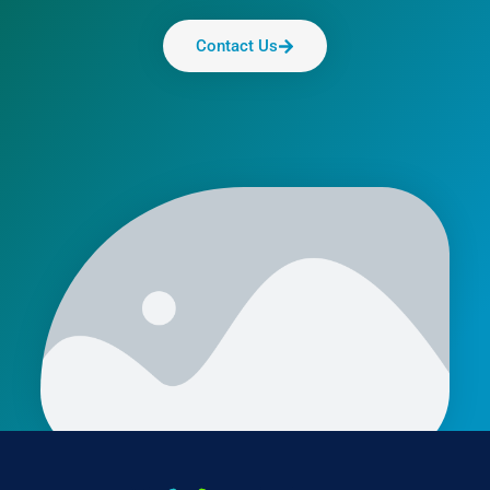
Contact Us