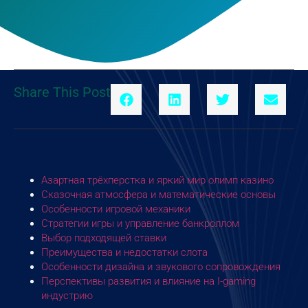
Share This Post
Азартная трёхперстка и яркий мир олимп казино
Сказочная атмосфера и математические основы
Особенности игровой механики
Стратегии игры и управление банкроллом
Выбор подходящей ставки
Преимущества и недостатки слота
Особенности дизайна и звукового сопровождения
Перспективы развития и влияние на I-gaming
индустрию