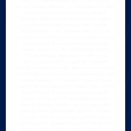
будет отправлен на ваш адрес электронной
почты. Вавада зеркало – это официальный сайт,
который обеспечивает доступ к играм и
бонусам. Вам не нужно искать другие сайты,
потому что это официальный сайт Vavada.
Вавада казино – это онлайн-казино, которое
предлагает игрокам доступ к широкому спектру
игр и бонусов. Вам не нужно искать другие
казино, потому что это официальное казино
Vavada. Вавада официальный сайт – это
официальный сайт, который обеспечивает
доступ к играм и бонусам. Вам не нужно искать
другие сайты, потому что это официальный сайт
Vavada. Вавада – это онлайн-казино, которое
предлагает игрокам доступ к широкому спектру
игр и бонусов. Вам не нужно искать другие
казино, потому что это официальное казино
Vavada. Вавада зеркало – это официальный
сайт, который обеспечивает доступ к играм и
бонусам. Вам не нужно искать другие сайты,
потому что это официальный сайт Vavada. Вам
не нужно искать другие сайты, потому что это