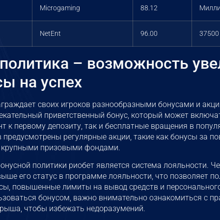
Microgaming
88.12
Милл
NetEnt
96.00
37500
 политика – возможность уве
ы на успех
аграждает своих игроков разнообразными бонусами и акц
екательный приветственный бонус, который может включат
 к первому депозиту, так и бесплатные вращения в попул
 предусмотрены регулярные акции, такие как бонусы за п
с крупными призовыми фондами.
нусной политики риобет является система лояльности. Ч
 выше его статус в программе лояльности, что позволяет п
сы, повышенные лимиты на вывод средств и персональног
ьзоваться бонусом, важно внимательно ознакомиться с п
грыша, чтобы избежать недоразумений.