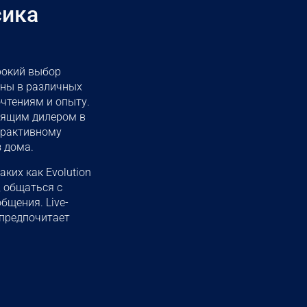
сика
рокий выбор
упны в различных
чтениям и опыту.
тоящим дилером в
ерактивному
з дома.
ких как Evolution
, общаться с
бщения. Live-
 предпочитает