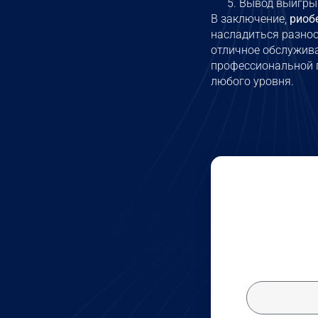
Вывод выигр
В заключение,
риоб
насладиться разноо
отличное обслужива
профессиональной п
любого уровня.