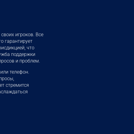
своих игроков. Все
о гарантирует
исдикцией, что
лужба поддержки
просов и проблем.
или телефон.
просы,
ет стремится
наслаждаться