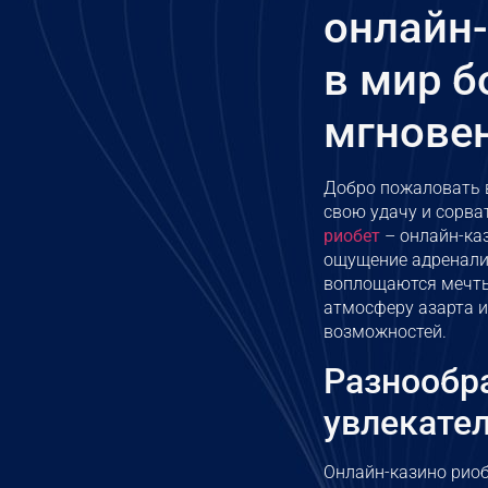
онлайн-
в мир 
мгнове
Добро пожаловать 
свою удачу и сорва
риобет
– онлайн-ка
ощущение адреналин
воплощаются мечты
атмосферу азарта и
возможностей.
Разнообр
увлекате
Онлайн-казино риоб