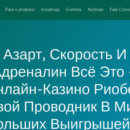
Para o produtor
Iniciativas
Eventos
Noticias
Fale Cono
Азарт, Скорость И
дреналин Всё Это
лайн-Казино Риоб
вой Проводник В М
ольших Выигрышей