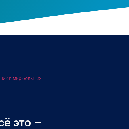
одник в мир больших
сё это –