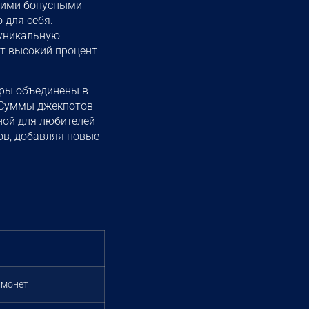
щими бонусными
 для себя.
 уникальную
т высокий процент
гры объединены в
т. Суммы джекпотов
ной для любителей
ов, добавляя новые
 монет