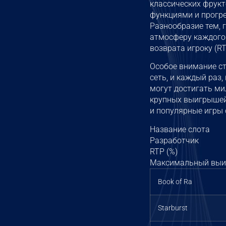
классических фрук
функциями и прогре
Разнообразие тем, 
атмосферу каждого
возврата игроку (R
Особое внимание ст
сеть, и каждый раз,
могут достигать ми
крупных выигрышей.
и популярные игры 
Название слота
Разработчик
RTP (%)
Максимальный вы
Book of Ra
Starburst