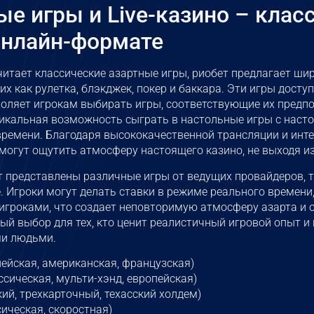
е игры и Live-казино – клас
онлайн-формате
очитает классические азартные игры, риобет предлагает ши
их как рулетка, блэкджек, покер и баккара. Эти игры дост
воляет игрокам выбирать игры, соответствующие их предпо
уникальная возможность сыграть в настольные игры с нас
времени. Благодаря высококачественной трансляции и инт
 могут ощутить атмосферу настоящего казино, не выходя и
ет представлены различные игры от ведущих провайдеров, та
e. Игроки могут делать ставки в режиме реального времени
игроками, что создает неповторимую атмосферу азарта и о
ный выбор для тех, кто ценит реалистичный игровой опыт и
ми людьми.
пейская, американская, французская)
ссическая, мульти-хэнд, европейская)
кий, трехкарточный, техасский холдем)
сическая, скоростная)