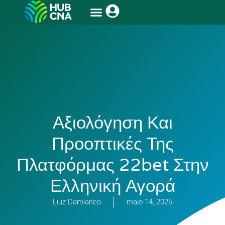
Αξιολόγηση Και
Προοπτικές Της
Πλατφόρμας 22bet Στην
Ελληνική Αγορά
Luiz Damianco
maio 14, 2026