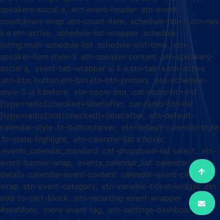
speakers-social a, .etn-event-header .etn-event-
countdown-wrap .etn-count-item, .schedule-tab-1 .etn-nav
li a.etn-active, .schedule-list-wrapper .schedule-
listing.multi-schedule-list .schedule-slot-time, .etn-
speaker-item.style-3 .etn-speaker-content .etn-speakers-
social a, .event-tab-wrapper ul li a.etn-tab-a.etn-active,
.etn-btn, button.etn-btn.etn-btn-primary, .etn-schedule-
style-3 ul li:before, .etn-zoom-btn, .cat-radio-btn-list
[type=radio]:checked+label:after, .cat-radio-btn-list
[type=radio]:not(:checked)+label:after, .etn-default-
calendar-style .fc-button:hover, .etn-default-calendar-style
.fc-state-highlight, .etn-calender-list a:hover,
.events_calendar_standard .cat-dropdown-list select, .etn-
event-banner-wrap, .events_calendar_list .calendar-event-
details .calendar-event-content .calendar-event-category-
wrap .etn-event-category, .etn-variable-ticket-widget .etn-
add-to-cart-block, .etn-recurring-event-wrapper
#seeMore, .more-event-tag, .etn-settings-dashboard