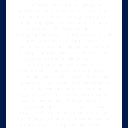
конфиденциальность. Вавада официальный
сайт обеспечивает безопасность транзакций и
конфиденциальность личных данных игроков.
Вторым преимуществом является широкий
спектр игровых автоматов и азартных игр.
Вавада зеркало предлагает игрокам более 1 000
игровых автоматов и азартных игр, что
обеспечивает игрокам широкие возможности
для игры. Третьим преимуществом является
доступность. Вавада официальный сайт
доступен игрокам из всего мира, что
обеспечивает игрокам возможность играть в
любое время и из любого места. Четвертым
преимуществом является поддержка. Вавада
официальный сайт предлагает игрокам
поддержку 24/7, что обеспечивает игрокам
помощь в любое время. Вавада казино – это
надежный партнер для игроков, который
предлагает безопасное и выгодное место для
игры. Вавада зеркало – это официальный сайт,
который предлагает игрокам широкий спектр