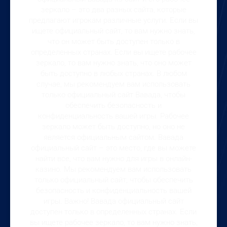
зеркало – это два разных сайта, которые
предлагают игрокам различные услуги. Если вы
ищете официальный сайт, то вам нужно знать,
что он может быть доступен только в
определенных странах. Если вы ищете рабочее
зеркало, то вам нужно знать, что оно может
быть доступно в любых странах. В любом
случае, мы рекомендуем вам использовать
только официальный сайт Вавада, чтобы
обеспечить безопасность и
конфиденциальность вашей игры. Рабочее
зеркало может быть доступно, но оно не
является официальным сайтом. Вавада
официальный сайт – это место, где вы можете
найти все, что вам нужно для игры в онлайн-
казино. Мы рекомендуем вам использовать
только официальный сайт, чтобы обеспечить
безопасность и конфиденциальность вашей
игры. Важно! Вавада официальный сайт
доступен только в определенных странах. Если
вы ищете рабочее зеркало, то вам нужно знать,