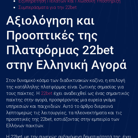
Εξυπηρέτηση Πελατών και Γλωσσική Υποστήριξη
Συμπεράσματα για την 22bet
Αξιολόγηση και
Προοπτικές της
Πλατφόρμας 22bet
στην Ελληνική Αγορά
Στον δυναμικό κόσμο των διαδικτυακών καζίνο, η επιλογή
της κατάλληλης πλατφόρμας είναι ζωτικής σημασίας για
τους παίκτες. Η
22bet
έχει αναδειχθεί ως ένας σημαντικός
παίκτης στην αγορά, προσφέροντας μια ευρεία γκάμα
υπηρεσιών και παιχνιδιών. Αυτό το άρθρο διερευνά
λεπτομερώς τις λειτουργίες, τα πλεονεκτήματα και τις
προοπτικές της 22bet, εστιάζοντας στην εμπειρία των
Ελλήνων παικτών.
Η 22bet, με την συνεχώς αυξανόμενη δημοτικότητά της, έχει