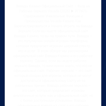
Вавада Казино Официальный Сайт – Вход на
Рабочее Зеркало Vavada (2026) ▶️ ИГРАТЬ
Содержимое Уникальные Функции и
Преимущества Vavada Казино Как
Зарегистрироваться и Начать Играть на Вавада
Зеркало Если вы ищете официальный сайт
Вавада Казино, то вы на правом пути. Вавада –
это популярная онлайн-игровая платформа,
которая предлагает игрокам широкий спектр
игр и услуг. В этом обзоре мы рассмотрим
официальный сайт Вавада Казино и его рабочее
зеркало. Однако, если вы ищете рабочее
зеркало Вавада, то вам нужно знать, что это не
официальный сайт. Рабочее зеркало – это сайт,
который создан для игроков, которые не могут
доступаться официальному сайту из-за
различных причин. Вавада рабочее зеркало –
это сайт, который предлагает игрокам
аналогичные услуги, как и официальный сайт, но
с более доступными условиями. Вавада
официальный вавада кз сайт и его рабочее