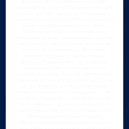
предлагает игрокам уникальные функции и
преимущества, чтобы обеспечить им наилучшие
условия для игры и выигрыша. Если вы ищете
надежный и безопасный способ начать играть в
казино, то вавада казино – это ваш выбор.
Вавада казино предлагает игрокам также
уникальные функции, такие как вавада зеркало,
вавада рабочее зеркало и вавада вход. Все эти
функции предназначены для обеспечения
игрокам наилучших условий для игры и
выигрыша. Вавада казино – это платформа,
которая предлагает игрокам уникальные
функции и преимущества, чтобы обеспечить им
наилучшие условия для игры и выигрыша. Если
вы ищете надежный и безопасный способ
начать играть в казино, то вавада казино – это
ваш выбор. Вавада казино предлагает игрокам
также уникальные функции, такие как вавада
зеркало, вавада рабочее зеркало и вавада вход.
Все эти функции предназначены для
обеспечения игрокам наилучших условий для
игры и выигрыша. Как Зарегистрироваться и