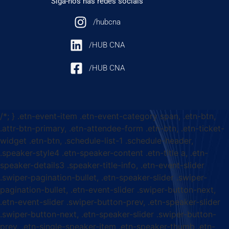
Siga-nos nas redes sociais
/hubcna
/HUB CNA
/HUB CNA
/*; } .etn-event-item .etn-event-category span, .etn-btn,
.attr-btn-primary, .etn-attendee-form .etn-btn, .etn-ticket-
widget .etn-btn, .schedule-list-1 .schedule-header,
.speaker-style4 .etn-speaker-content .etn-title a, .etn-
speaker-details3 .speaker-title-info, .etn-event-slider
.swiper-pagination-bullet, .etn-speaker-slider .swiper-
pagination-bullet, .etn-event-slider .swiper-button-next,
.etn-event-slider .swiper-button-prev, .etn-speaker-slider
.swiper-button-next, .etn-speaker-slider .swiper-button-
prev, .etn-single-speaker-item .etn-speaker-thumb .etn-