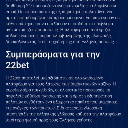
διαθέσιμη 24/7 μέσω ζωντανής συνομιλίας, τηλεφώνου και
email. Οι εκπρόσωποι της εξυπηρέτησης πελατών είναι
άρτια εκπαιδευμένοι και προσαρμοσμένοι να απαντήσουν σε
κάθε ερώτηση και να επιλύσουν οποιοδήποτε πρόβλημα
αντιμετωπίζουν οι παίκτες. Η πλατφόρμα υποστηρίζει
πολλές γλώσσες, συμπεριλαμβανομένης της ελληνικής,
διευκολύνοντας έτσι τη χρήση της από Έλληνες παίκτες.
Συμπεράσματα για την
22bet
Η 22bet αποτελεί μια αξιόπιστη και ολοκληρωμένη
πλατφόρμα για τους λάτρεις των διαδικτυακών καζίνο. Η
ευρεία γκάμα παιχνιδιών, οι ελκυστικές προσφορές, οι
ασφαλείς μέθοδοι πληρωμής και η άριστη εξυπηρέτηση
πελατών συνθέτουν ένα εξαιρετικό πακέτο που ικανοποιεί
τις ανάγκες των παικτών. Ειδικότερα, η γλωσσική
υποστήριξη της ελληνικής γλώσσας καθιστά την πλατφόρμα
ιδιαίτερα φιλική προς τους Έλληνες χρήστες.