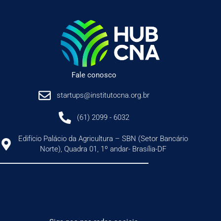
Fale conosco
startups@institutocna.org.br
(61) 2099 - 6032
Edifício Palácio da Agricultura – SBN (Setor Bancário
Norte), Quadra 01, 1º andar- Brasília-DF