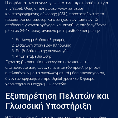
Η ασφάλεια των συναλλαγών αποτελεί προτεραιότητα για
την 22bet. Όλες οι πληρωμές γίνονται μέσω
κρυπτογραφημένης σύνδεσης (SSL), προστατεύοντας τα
προσωπικά και οικονομικά στοιχεία των παικτών. Οι
αποδόσεις γίνονται γρήγορα, και συνήθως επεξεργάζονται
μέσα σε 24-48 ώρες, ανάλογα με τη μέθοδο πληρωμής.
Επιλογή μεθόδου πληρωμής
Εισαγωγή στοιχείων πληρωμής
Επιβεβαίωση της συναλλαγής
Λήψη επιβεβαίωσης
Έχοντας βρίσκει μία προσέγγιση ικανοποιεί τις
αποτελεσματικές αυξάνει το επίπεδο πρόκλησης των
εμπλακέντων με τα συναλλαγματικά μέσα επανασχεδίου,
δίνοντας έμφασηστις προ Digital χρονικές & φάσμα
χαρακτηρισμού έγχρωμων αρετών.
Εξυπηρέτηση Πελατών και
Γλωσσική Υποστήριξη
Η 22bet παρέχει άριστη εξυπηρέτηση πελατών, που είναι