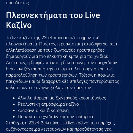
προσδοκίες.
Πλεονεκτήματα του Live
Καζίνο
Το live καζίνο της 22bet παρουσιάζει σημαντικά
πλεονεκτήματα. Πρώτον, η ρεαλιστική ατμόσφαιρα και η
αλληλεπίδραση με τους ζωντανούς κρουπιέρηδες
δημιουργούν μια πιο ελκυστική εμπειρία παιχνιδιού.
Δεύτερον, η διαφάνεια και η δικαιοσύνη των παιχνιδιών
διασφαλίζονται από την αυτόματη λειτουργία και την
παρακολούθηση των κρουπιέρηδων. Τρίτον, η ποικιλία
παιχνιδιών και οι διαφορετικές επιλογές πονταρίσματος
καλύπτουν τις ανάγκες όλων των παικτών.
Αλληλεπίδραση με ζωντανούς κρουπιέρηδες
Ρεαλιστική ατμόσφαιρα καζίνο
Διαφάνεια και δικαιοσύνη
Ποικιλία παιχνιδιών και πονταρίσματα
Σταθερά, η 22bet βελτιώνει το live καζίνο που παρέχει,
αυξάνονταςσειρά λειτουργιών και προσθέτοντας νέα