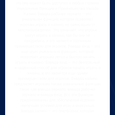
что оно может быть доступно в любых странах.
Уникальные Функции и Преимущества Vavada
Казино Вавада рабочее зеркало – это
уникальная функция, которая позволяет
игрокам играть в казино, не зависящим от
местонахождения. Это означает, что игроки
могут играть в казино, где бы они не
находились, и это является огромным
преимуществом для игроков. Вавада вход – это
еще один уникальный функцию, который
позволяет игрокам легко и быстро начать
играть в казино. Вавада вход – это безопасный
и надежный способ для игроков начать играть в
казино, и это является еще одним
преимуществом для игроков. Вавада казино
предлагает игрокам также уникальные функции,
такие как вавада зеркало, вавада рабочее
зеркало и вавада вход. Все эти функции
предназначены для обеспечения игрокам
наилучших условий для игры и выигрыша.
Вавада казино – это платформа, которая