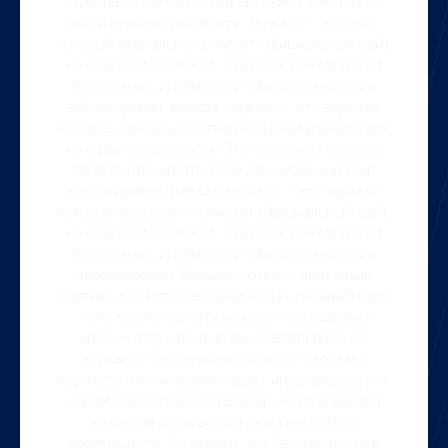
официальный сайт Vavada казино, вам нужно
найти зеркало для входа. Зеркало – это сайт,
который зеркально копирует официальный сайт,
но с другим доменом. Это позволяет игрокам
продолжать играть, если официальный сайт
заблокирован. вавада зеркало – это зеркало,
которое зеркально копирует официальный сайт,
но с другим доменом. Это позволяет игрокам
продолжать играть, если официальный сайт
заблокирован. Вавада зеркало – это зеркало,
которое зеркально копирует официальный сайт,
но с другим доменом. Это позволяет игрокам
продолжать играть, если официальный сайт
заблокирован. Вавада казино – надежный
партнер для игроков Вавада официальный сайт
– это место, где игроки могут насладиться
игрой и получать выгоды. Вавада рабочее
зеркало – это зеркало, которое работает
круглосуточно и обеспечивает игрокам доступ к
играм. Преимущества Вавада казино Вавада
казино предлагает игрокам несколько
преимуществ. Во-первых, это безопасность и