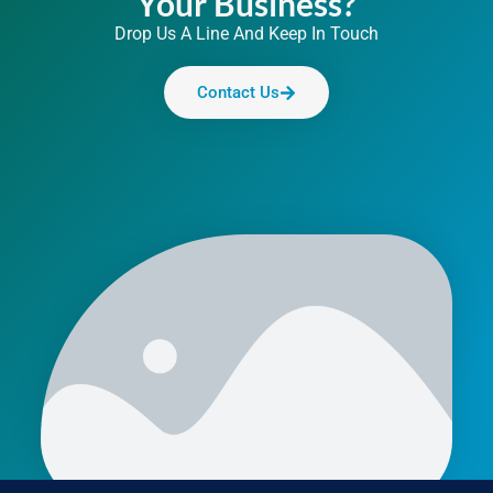
Your Business?
Drop Us A Line And Keep In Touch
Contact Us