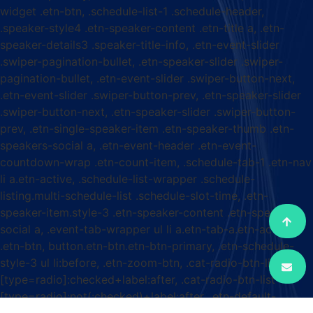
widget .etn-btn, .schedule-list-1 .schedule-header,
.speaker-style4 .etn-speaker-content .etn-title a, .etn-
speaker-details3 .speaker-title-info, .etn-event-slider
.swiper-pagination-bullet, .etn-speaker-slider .swiper-
pagination-bullet, .etn-event-slider .swiper-button-next,
.etn-event-slider .swiper-button-prev, .etn-speaker-slider
.swiper-button-next, .etn-speaker-slider .swiper-button-
prev, .etn-single-speaker-item .etn-speaker-thumb .etn-
speakers-social a, .etn-event-header .etn-event-
countdown-wrap .etn-count-item, .schedule-tab-1 .etn-nav
li a.etn-active, .schedule-list-wrapper .schedule-
listing.multi-schedule-list .schedule-slot-time, .etn-
speaker-item.style-3 .etn-speaker-content .etn-speakers-
social a, .event-tab-wrapper ul li a.etn-tab-a.etn-active,
.etn-btn, button.etn-btn.etn-btn-primary, .etn-schedule-
style-3 ul li:before, .etn-zoom-btn, .cat-radio-btn-list
[type=radio]:checked+label:after, .cat-radio-btn-list
[type=radio]:not(:checked)+label:after, .etn-default-
calendar-style .fc-button:hover, .etn-default-calendar-style