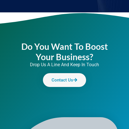
Do You Want To Boost
Your Business?
Drop Us A Line And Keep In Touch
Contact Us