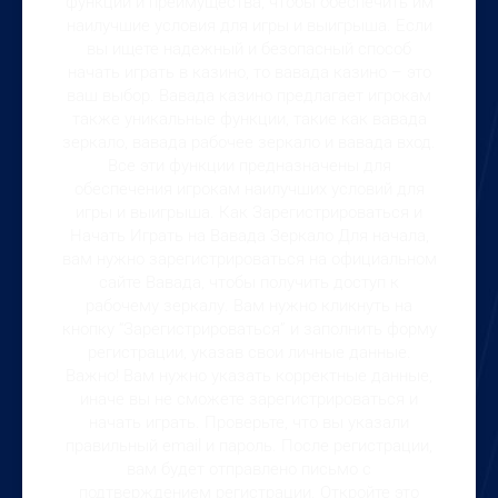
функции и преимущества, чтобы обеспечить им
наилучшие условия для игры и выигрыша. Если
вы ищете надежный и безопасный способ
начать играть в казино, то вавада казино – это
ваш выбор. Вавада казино предлагает игрокам
также уникальные функции, такие как вавада
зеркало, вавада рабочее зеркало и вавада вход.
Все эти функции предназначены для
обеспечения игрокам наилучших условий для
игры и выигрыша. Как Зарегистрироваться и
Начать Играть на Вавада Зеркало Для начала,
вам нужно зарегистрироваться на официальном
сайте Вавада, чтобы получить доступ к
рабочему зеркалу. Вам нужно кликнуть на
кнопку “Зарегистрироваться” и заполнить форму
регистрации, указав свои личные данные.
Важно! Вам нужно указать корректные данные,
иначе вы не сможете зарегистрироваться и
начать играть. Проверьте, что вы указали
правильный email и пароль. После регистрации,
вам будет отправлено письмо с
подтверждением регистрации. Откройте это