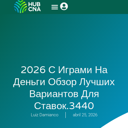
2026 С Играми На
Деньги Обзор Лучших
Вариантов Для
Ставок.3440
Luiz Damianco
abril 25, 2026