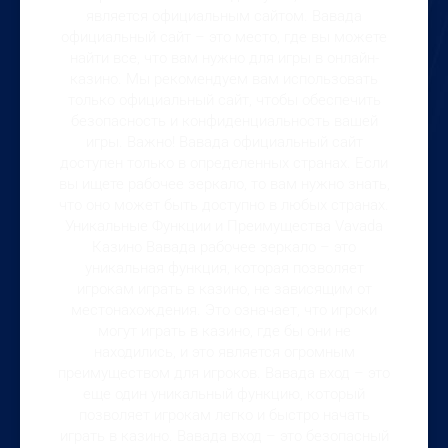
является официальным сайтом. Вавада
официальный сайт – это место, где вы можете
найти все, что вам нужно для игры в онлайн-
казино. Мы рекомендуем вам использовать
только официальный сайт, чтобы обеспечить
безопасность и конфиденциальность вашей
игры. Важно! Вавада официальный сайт
доступен только в определенных странах. Если
вы ищете рабочее зеркало, то вам нужно знать,
что оно может быть доступно в любых странах.
Уникальные Функции и Преимущества Vavada
Казино Вавада рабочее зеркало – это
уникальная функция, которая позволяет
игрокам играть в казино, не зависящим от
местонахождения. Это означает, что игроки
могут играть в казино, где бы они не
находились, и это является огромным
преимуществом для игроков. Вавада вход – это
еще один уникальный функцию, который
позволяет игрокам легко и быстро начать
играть в казино. Вавада вход – это безопасный