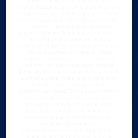
зеркало. Однако, если вы ищете рабочее
зеркало Вавада, то вам нужно знать, что это не
официальный сайт. Рабочее зеркало – это сайт,
который создан для игроков, которые не могут
доступаться официальному сайту из-за
различных причин. Вавада рабочее зеркало –
это сайт, который предлагает игрокам
аналогичные услуги, как и официальный сайт, но
с более доступными условиями. Вавада
официальный вавада кз сайт и его рабочее
зеркало – это два разных сайта, которые
предлагают игрокам различные услуги. Если вы
ищете официальный сайт, то вам нужно знать,
что он может быть доступен только в
определенных странах. Если вы ищете рабочее
зеркало, то вам нужно знать, что оно может
быть доступно в любых странах. В любом
случае, мы рекомендуем вам использовать
только официальный сайт Вавада, чтобы
обеспечить безопасность и
конфиденциальность вашей игры. Рабочее
зеркало может быть доступно, но оно не